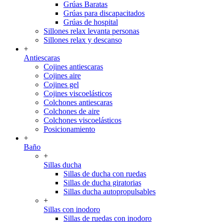
Grúas Baratas
Grúas para discapacitados
Grúas de hospital
Sillones relax levanta personas
Sillones relax y descanso
+
Antiescaras
Cojines antiescaras
Cojines aire
Cojines gel
Cojines viscoelásticos
Colchones antiescaras
Colchones de aire
Colchones viscoelásticos
Posicionamiento
+
Baño
+
Sillas ducha
Sillas de ducha con ruedas
Sillas de ducha giratorias
Sillas ducha autopropulsables
+
Sillas con inodoro
Sillas de ruedas con inodoro