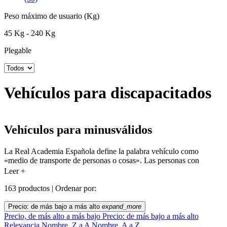
Peso máximo de usuario (Kg)
45 Kg - 240 Kg
Plegable
Vehículos para discapacitados
Vehículos para minusválidos
La Real Academia Española define la palabra vehículo como
«medio de transporte de personas o cosas». Las personas con
discapacidad o movilidad reducida tienen necesidades especiales a la
Leer +
hora de desplazarse que también tienen que verse solucionadas con
su vehículo.
163 productos |
Ordenar por:
Por eso, en Ortopedia Ortoespaña
somos expertos en la venta de
Precio: de más bajo a más alto
expand_more
vehículos para personas con discapacidad
, desde accesorios para
Precio, de más alto a más bajo
Precio: de más bajo a más alto
sillas de ruedas como handbikes hasta scooters eléctricos, todos ellos
Relevancia
Nombre, Z a A
Nombre, A a Z