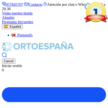
957845707
Contacto
Atención por chat o Whatsapp de 10 a
20.30
Visita nuestra tienda
Alquiler
Preguntas frecuentes
Español
Português
Cancel
Iniciar sesión
0