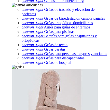
chevron_right
Camas antitrendelemburg
chevron_right
Grúas de traslado y elevación de
pacientes
chevron_right
Grúas de bipedestación cambia pañales
chevron_right
Grúas ortopédicas domiciliarias
chevron_right
Arnés para grúas de enfermos
chevron_right
Grúas para piscinas
chevron_right
Baterías para grúas hospitalarias y
ortopédicas
chevron_right
Grúas de techo
chevron_right
Grúas baratas
chevron_right
Grúas para personas mayores y ancianos
chevron_right
Grúas para discapacitados
chevron_right
Grúas de hospital