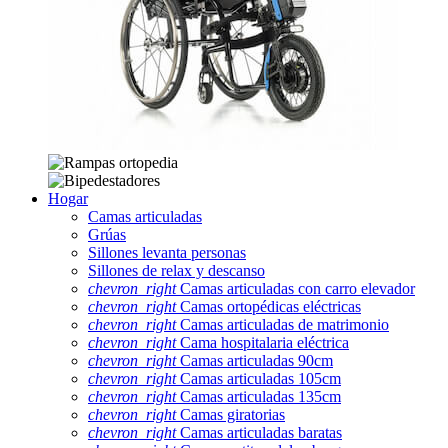
Hogar
Camas articuladas
Grúas
Sillones levanta personas
Sillones de relax y descanso
chevron_right
Camas articuladas con carro elevador
chevron_right
Camas ortopédicas eléctricas
chevron_right
Camas articuladas de matrimonio
chevron_right
Cama hospitalaria eléctrica
chevron_right
Camas articuladas 90cm
chevron_right
Camas articuladas 105cm
chevron_right
Camas articuladas 135cm
chevron_right
Camas giratorias
chevron_right
Camas articuladas baratas