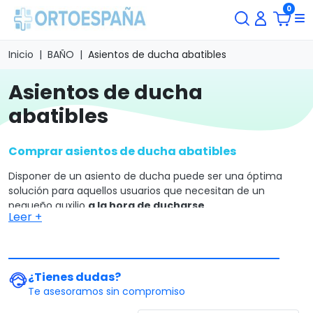
0
Inicio
BAÑO
Asientos de ducha abatibles
asientos de ducha
abatibles
Comprar asientos de ducha abatibles
Disponer de un asiento de ducha puede ser una óptima
solución para aquellos usuarios que necesitan de un
pequeño auxilio
a la hora de ducharse.
Leer +
Las personas mayores y aquellas que a causa de una
discapacidad o por lesiones necesitan de un soporte para
las operaciones de higiene personal, pueden utilizar este
dispositivo para s
entarse cómodamente en la ducha y
¿Tienes dudas?
lavarse sin preocuparse
de perder el equilibrio o caerse a
Te asesoramos sin compromiso
causa de un resbalón.