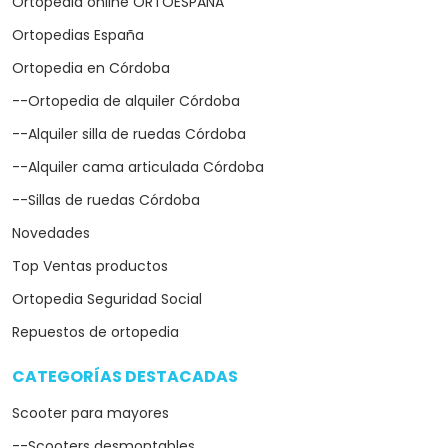
Ortopedia online ORTOESPAÑA
Ortopedias España
Ortopedia en Córdoba
--Ortopedia de alquiler Córdoba
--Alquiler silla de ruedas Córdoba
--Alquiler cama articulada Córdoba
--Sillas de ruedas Córdoba
Novedades
Top Ventas productos
Ortopedia Seguridad Social
Repuestos de ortopedia
CATEGORÍAS DESTACADAS
arrow_drop_down
Scooter para mayores
--Scooters desmontables