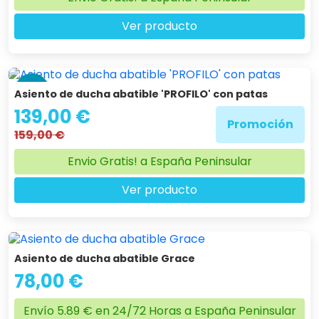
Ver producto
-13 %
Asiento de ducha abatible 'PROFILO' con patas
139,00 €
Promoción
159,00 €
Envio Gratis! a España Peninsular
Ver producto
Asiento de ducha abatible Grace
78,00 €
Envío 5.89 € en 24/72 Horas a España Peninsular