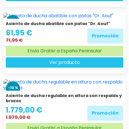
la ducha o las operaciones de aseo cotidiano y que no
ocupe mucho espacio, el asiento abatible es lo ideal.
-14 %
Asiento de ducha abatible con patas "Dr. Aouf"
61,95 €
Promoción
71,95 €
Envio Gratis! a España Peninsular
Ver producto
-10 %
Asiento de ducha regulable en altura con respaldo y
brazos
1.779,00 €
Promoción
1.979,00 €
Envio Gratis! a España Peninsular