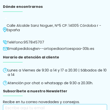
Dónde encontrarnos
arrow_drop_down
Calle Alcalde Sanz Noguer, Nº5 CP: 14005 Córdoba r -
España
Teléfono:
957845707
Email:
pedidos@xn--ortopediaortoespaa-30b.es
Horario de atención al cliente
Lunes a Viernes de 9:30 a 14 y 17 a 20.30 | Sábados de 10
a 14
Atención por chat o whatsapp de 9:30 a 20.30h.
Subscríbete a nuestro Newsletter
Recibe en tu correo novedades y consejos.