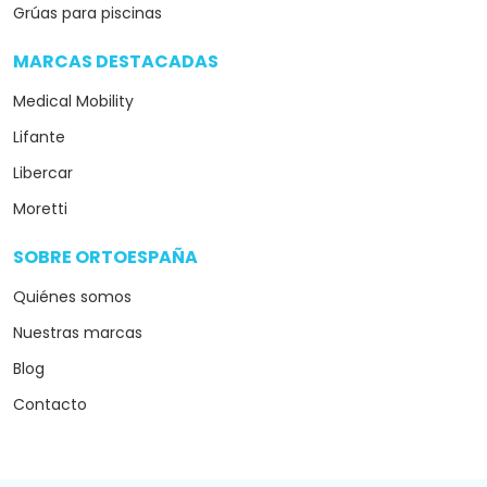
Grúas para piscinas
MARCAS DESTACADAS
arrow_drop_down
Medical Mobility
Lifante
Libercar
Moretti
SOBRE ORTOESPAÑA
arrow_drop_down
Quiénes somos
Nuestras marcas
Blog
Contacto