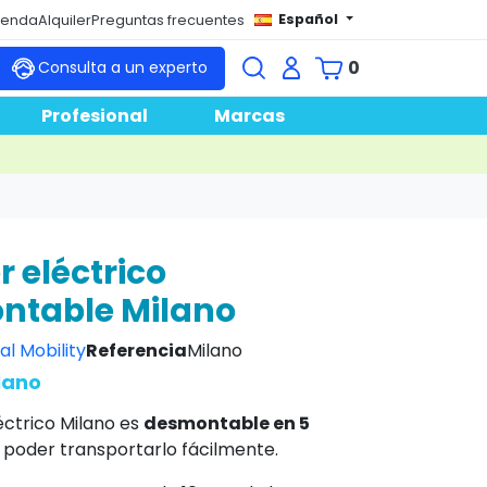
Español
tienda
Alquiler
Preguntas frecuentes
0
Consulta a un experto
Profesional
Marcas
r eléctrico
ntable Milano
al Mobility
Referencia
Milano
lano
éctrico Milano es
desmontable en 5
a poder transportarlo fácilmente.