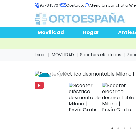
957845707
Contacto
Atención por chat o Wh
Movilidad
Hogar
Anties
Inicio
MOVILIDAD
Scooters eléctricas
Sco
Previous
-35 %