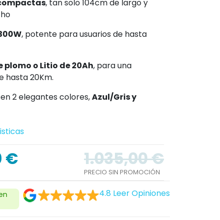
compactas
, tan solo 104cm de largo y
cho
 300W
, potente para usuarios de hasta
e plomo o Litio de 20Ah
, para una
e hasta 20Km.
 en 2 elegantes colores,
Azul/Gris y
isticas
0 €
1.035,00 €
PRECIO SIN PROMOCIÓN
4.8
Leer Opiniones
 en