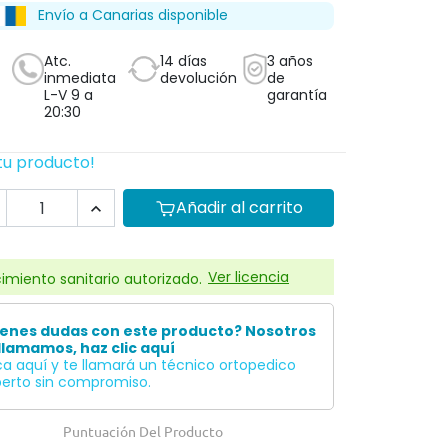
Envío a Canarias disponible
Atc.
14 días
3 años
inmediata
devolución
de
L-V 9 a
garantía
20:30
tu producto!
Añadir al carrito

Ver licencia
imiento sanitario autorizado.
ienes dudas con este producto? Nosotros
llamamos, haz clic aquí
ca aquí y te llamará un técnico ortopedico
erto sin compromiso.
Puntuación Del Producto