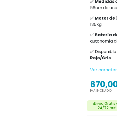
✅
Medidas 
56cm de an
✅
Motor de
135Kg,
✅
Batería d
autonomía d
✅ Disponible
Rojo/Gris
.
Ver caracter
670,0
IVA INCLUIDO
¡Envio Gratis
24/72 hrs!