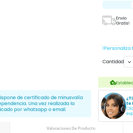
Envio
Gratis!
!Personaliza 
Cantidad

Establec
dispone de certificado de minusvalía
¿T
dependencia. Una vez realizada la
te 
Cli
icado por whatsapp o email.
exp
Valoraciones De Producto