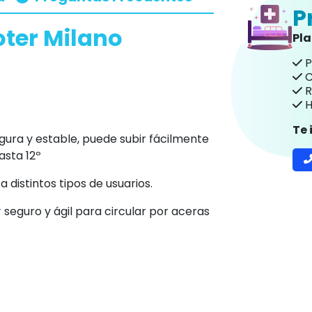
P
oter Milano
Pl
P
C
R
H
Te
ra y estable, puede subir fácilmente
asta 12º
 distintos tipos de usuarios.
r
seguro y ágil para circular por aceras