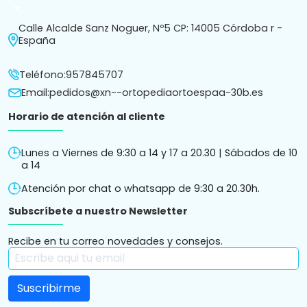
arrow_drop_down
Calle Alcalde Sanz Noguer, Nº5 CP: 14005 Córdoba r -
España
Teléfono:
957845707
Email:
pedidos@xn--ortopediaortoespaa-30b.es
Horario de atención al cliente
Lunes a Viernes de 9:30 a 14 y 17 a 20.30 | Sábados de 10
a 14
Atención por chat o whatsapp de 9:30 a 20.30h.
Subscríbete a nuestro Newsletter
Recibe en tu correo novedades y consejos.