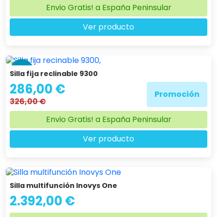
Envio Gratis! a España Peninsular
Ver producto
-12 %
Silla fija reclinable 9300
286,00 €
Promoción
326,00 €
Envio Gratis! a España Peninsular
Ver producto
Silla multifunción Inovys One
2.392,00 €