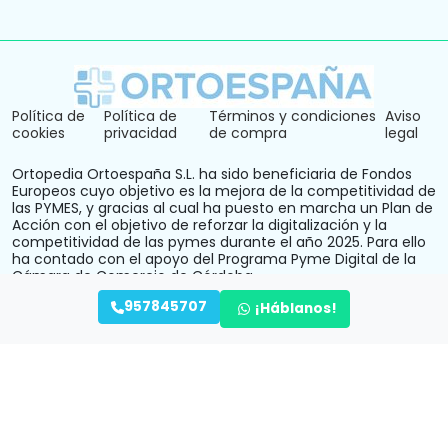
Política de
Política de
Términos y condiciones
Aviso
cookies
privacidad
de compra
legal
Ortopedia Ortoespaña S.L. ha sido beneficiaria de Fondos
Europeos cuyo objetivo es la mejora de la competitividad de
las PYMES, y gracias al cual ha puesto en marcha un Plan de
Acción con el objetivo de reforzar la digitalización y la
competitividad de las pymes durante el año 2025. Para ello
ha contado con el apoyo del Programa Pyme Digital de la
Cámara de Comercio de Córdoba.
957845707
¡Háblanos!
ORTOPEDIA ORTOESPAÑA SL ha recibido una ayuda de la
Unión Europea con cargo al Programa Andalucía FEDER 2021-