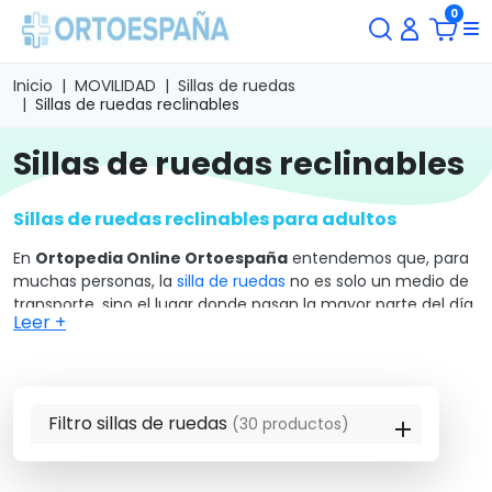
0
Inicio
MOVILIDAD
Sillas de ruedas
Sillas de ruedas reclinables
sillas de ruedas reclinables
Sillas de ruedas reclinables para adultos
En
Ortopedia Online Ortoespaña
entendemos que, para
muchas personas, la
silla de ruedas
no es solo un medio de
transporte, sino el lugar donde pasan la mayor parte del día.
Leer +
Por eso, elegir una
silla ruedas reclinable
no es una
decisión menor; es una apuesta por la salud postural y,
sobre todo, por el bienestar de quien la usa.
Nuestra selección de sillas está pensada para ofrecer ese
Filtro sillas de ruedas
(30 productos)
alivio necesario en la espalda y el cuello, permitiendo
cambios de posición que mejoran la circulación y evitan la
fatiga muscular. Porque un buen descanso es el primer