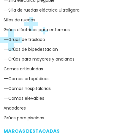
--Silla eléctrica plegable
--Silla de ruedas eléctrica ultraligera
Sillas de ruedas
Grúas eléctricas para enfermos
--Grúas de traslado
--Grúas de bipedestación
--Grúas para mayores y ancianos
Camas articuladas
--Camas ortopédicas
--Camas hospitalarias
--Camas elevables
Andadores
Grúas para piscinas
MARCAS DESTACADAS
arrow_drop_down