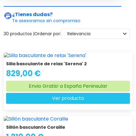
paso para una mejor calidad de vida.
¿Tienes dudas?
Te asesoramos sin compromiso
expand_more
30 productos |
Ordenar por:
Relevancia
Silla basculante de relax 'Serena' 2
829,00 €
Envio Gratis! a España Peninsular
Ver producto
Sillón basculante Coraille