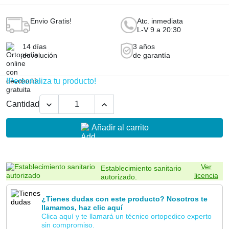
4.8
Leer Opiniones
Envio Gratis!
Atc. inmediata
L-V 9 a 20:30
14 días
3 años
devolución
de garantía
!Personaliza tu producto!


Cantidad
Añadir al carrito
Ver
Establecimiento sanitario
licencia
autorizado.
¿Tienes dudas con este producto? Nosotros te