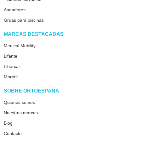
--Camas hospitalarias
--Camas elevables
Andadores
Grúas para piscinas
arrow_drop_down
MARCAS DESTACADAS
Medical Mobility
Lifante
Libercar
Moretti
arrow_drop_down
SOBRE ORTOESPAÑA
Quiénes somos
Nuestras marcas
Blog