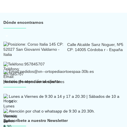
Contacto
Dónde encontrarnos
arrow_drop_down
Calle Alcalde Sanz Noguer, Nº5
CP: 14005 Córdoba r - España
Teléfono:
957845707
Email:
pedidos@xn--ortopediaortoespaa-30b.es
Horario de atención al cliente
Lunes a Viernes de 9:30 a 14 y 17 a 20.30 | Sábados de 10 a
14
Atención por chat o whatsapp de 9:30 a 20.30h.