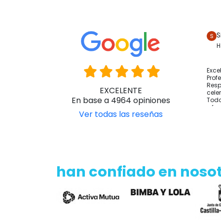
Si tie
con no
con añ
con op
S
H
♿ Orto
Exce
Prof
Resp
EXCELENTE
cele
En base a 4964 opiniones
Todo
y fo
Ver todas las reseñas
han confiado en noso