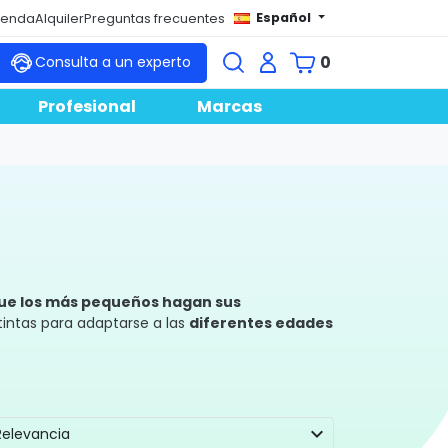
Español
tienda
Alquiler
Preguntas frecuentes
0
Consulta a un experto
Profesional
Marcas
ue los más pequeños hagan sus
intas para adaptarse a las
diferentes edades
necesidades de manera higiénica y segura sin
expand_more
Relevancia
ieza de modo sencillo para desinfectar. La casa