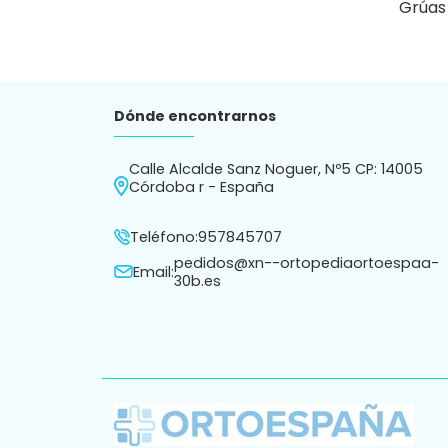
Grúas
Dónde encontrarnos
Calle Alcalde Sanz Noguer, Nº5 CP: 14005
Córdoba r - España
Teléfono:
957845707
pedidos@xn--ortopediaortoespaa-
Email:
30b.es