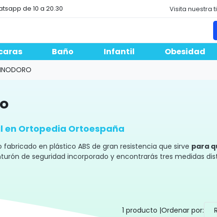
atsapp de 10 a 20.30
Visita nuestra 
caras
Baño
Infantil
Obesidad
L INODORO
ro
til en Ortopedia Ortoespaña
vo fabricado en plástico ABS de gran resistencia que sirve
para q
turón de seguridad incorporado y encontrarás tres medidas dist
 discapacitados o con un grado alto de dependencia hacer sus 
librios, deslizamientos o balanceos.
1 producto |
Ordenar por:
nodoro infantil es ABS,
un tipo de plástico que permite la limp