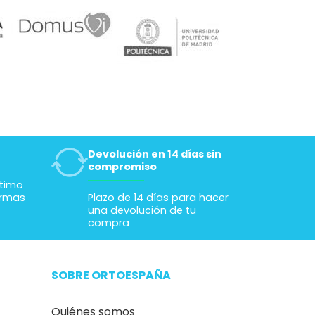
Devolución en 14 días sin
compromiso
ltimo
ormas
Plazo de 14 días para hacer
una devolución de tu
compra
SOBRE ORTOESPAÑA
Quiénes somos