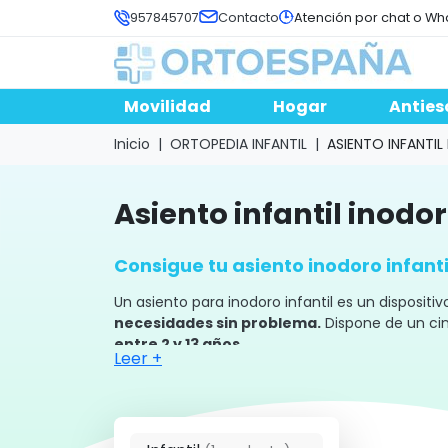
957845707
Contacto
Atención por chat o Wh
Movilidad
Hogar
Anties
Inicio
ORTOPEDIA INFANTIL
ASIENTO INFANTI
asiento infantil inodo
Consigue tu asiento inodoro infan
Un asiento para inodoro infantil es un dispositi
necesidades sin problema.
Dispone de un cin
entre 2 y 13 años.
Leer +
El
asiento de inodoro infantil
permite a niños
poner en riesgo su integridad física por desequi
El material de construcción del
asiento para i