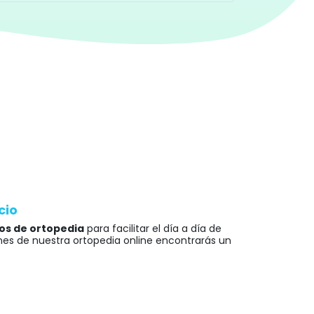
cio
tos de ortopedia
para facilitar el día a día de
nes de nuestra ortopedia online encontrarás un
 y personalizado por parte de personas que
sible que además del
asiento para inodoro
sidades.