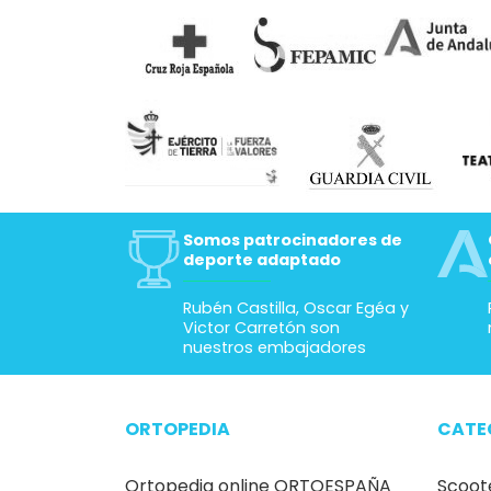
Somos patrocinadores de
deporte adaptado
Rubén Castilla, Oscar Egéa y
Victor Carretón son
nuestros embajadores
ORTOPEDIA
CATE
Ortopedia online ORTOESPAÑA
Scoot