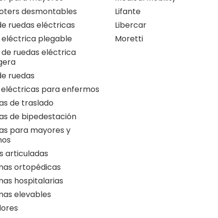
oters desmontables
Lifante
 de ruedas eléctricas
Libercar
a eléctrica plegable
Moretti
a de ruedas eléctrica
igera
 de ruedas
 eléctricas para enfermos
as de traslado
as de bipedestación
as para mayores y
nos
 articuladas
as ortopédicas
as hospitalarias
as elevables
ores