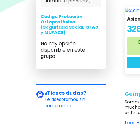
Infantil
(1 producto)
comercial que pone a tu disposición esta tecn
Código Pretación
Asien
Ortoprotésica
32
(Seguridad Social, ISFAS
y MUFACE)
No hay opción
disponible en este
grupo
¿Tienes dudas?
Compr
Te asesoramos sin
Somo
compromiso
muchas
sinfín
Leer +
Gracia
conoce
infanti