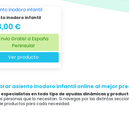
ología a través de Ortopedia Ortoespaña es Ayudas Dinámicas.
to inodoro infantil
8,00 €
Envio Gratis! a España
Peninsular
Ver producto
ar asiento inodoro infantil online al mejor pre
s
especialistas en todo tipo de ayudas dinámicas y produc
 personas que lo necesitan. Si navegas por las distintas seccio
 de productos para cada necesidad.
s a nuestro equipo de profesionales, recibirás un trato cercano
n al dedillo las especificaciones de cada producto. Así será po
l,
puedas encontrar otros productos que se adapten a tus nece