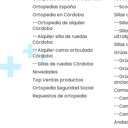
Ortopedias España
--Sco
Ortopedia en Córdoba
Sillas
--Ortopedia de alquiler
--Sill
Córdoba
--Sill
--Alquiler silla de ruedas
ultral
Córdoba
Sillas
--Alquiler cama articulada
Grúas
Córdoba
--Grú
--Sillas de ruedas Córdoba
--Grú
Novedades
--Grú
Top Ventas productos
ancia
Ortopedia Seguridad Social
Camas
Repuestos de ortopedia
--Cam
--Cam
--Cam
Andad