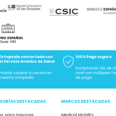
Ortopedia concertada con
100% Pago seguro
el Servicio Andaluz de Salud
Encriptación SSL de ú
Podrás canjear tu receta en
nivel con múltiples f
nuestra ortopedia
de pago
GORÍAS DESTACADAS
MARCAS DESTACADAS
er para mayores
Medical Mobility