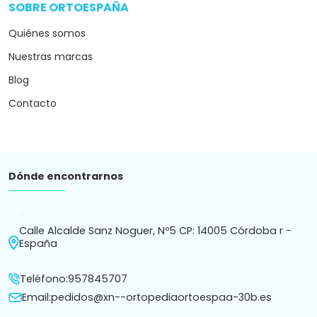
SOBRE ORTOESPAÑA
arrow_drop_down
Quiénes somos
Nuestras marcas
Blog
Contacto
Dónde encontrarnos
arrow_drop_down
Calle Alcalde Sanz Noguer, Nº5 CP: 14005 Córdoba r -
España
Teléfono:
957845707
Email:
pedidos@xn--ortopediaortoespaa-30b.es