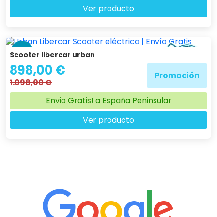
Ver producto
-18 %
Scooter libercar urban
898,00 €
Promoción
1.098,00 €
Envio Gratis! a España Peninsular
Ver producto