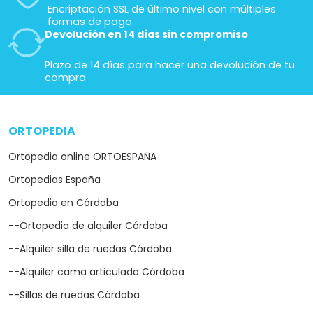
Encriptación SSL de último nivel con múltiples
formas de pago
Devolución en 14 días sin compromiso
Plazo de 14 días para hacer una devolución de tu
compra
ORTOPEDIA
arrow_drop_down
Ortopedia online ORTOESPAÑA
Ortopedias España
Ortopedia en Córdoba
--Ortopedia de alquiler Córdoba
--Alquiler silla de ruedas Córdoba
--Alquiler cama articulada Córdoba
--Sillas de ruedas Córdoba