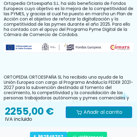
Ortopedia Ortoespaña S.L. ha sido beneficiaria de Fondos
Europeos cuyo objetivo es la mejora de la competitividad de
las PYMES, y gracias al cual ha puesto en marcha un Plan de
Acción con el objetivo de reforzar la digitalización y la
competitividad de las pymes durante el año 2025. Para ello
ha contado con el apoyo del Programa Pyme Digital de la
Cámara de Comercio de Córdoba.
ORTOPEDIA ORTOESPAÑA SL ha recibido una ayuda de la
Unión Europea con cargo al Programa Andalucía FEDER 2021-
2027 para la subvención destinada al fomento del
crecimiento, la competitividad y la consolidación de las
personas trabajadoras autónomas y pymes comerciales y
artesanas, mediante la mejora del equipamiento
2255,00 €
productivo, instalaciones u otros activos fijos (reforma y
Añadir al carrito
acondicionamiento del local comercial). N.º Expediente:
PYM242024CO000000028.
IVA incluido
957845707