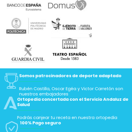
Somos patrocinadores de deporte adaptado
Rubén Castilla, Oscar Egéa y Victor Carretón son
nuestros embajadores
Ortopedia concertada con el Servicio Andaluz de
Salud
Podrás canjear tu receta en nuestra ortopedia
100% Pago seguro