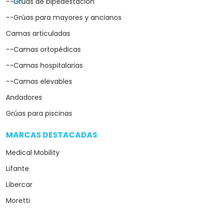
--Grúas de bipedestación
--Grúas para mayores y ancianos
Camas articuladas
--Camas ortopédicas
--Camas hospitalarias
--Camas elevables
Andadores
Grúas para piscinas
MARCAS DESTACADAS
arrow_drop_down
Medical Mobility
Lifante
Libercar
Moretti