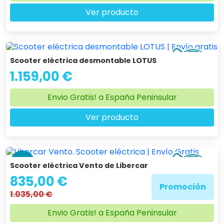
Ver producto
Scooter eléctrica desmontable LOTUS
1.159,00 €
Envio Gratis! a España Peninsular
Ver producto
-19 %
Scooter eléctrica Vento de Libercar
835,00 €
Promoción
1.035,00 €
Envio Gratis! a España Peninsular