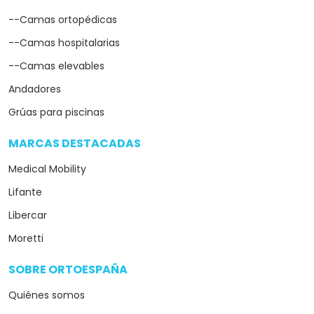
--Camas ortopédicas
--Camas hospitalarias
--Camas elevables
Andadores
Grúas para piscinas
MARCAS DESTACADAS
arrow_drop_down
Medical Mobility
Lifante
Libercar
Moretti
SOBRE ORTOESPAÑA
arrow_drop_down
Quiénes somos