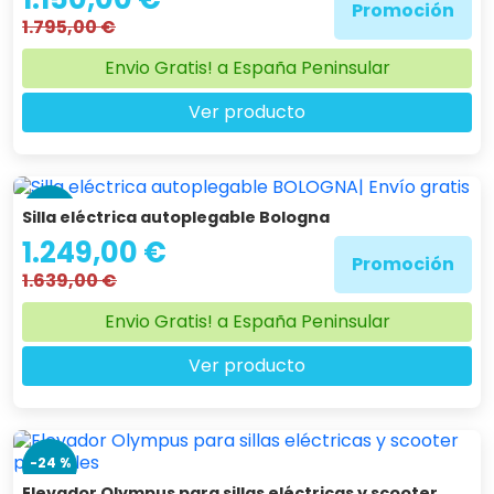
Promoción
1.795,00 €
Envio Gratis! a España Peninsular
Ver producto
-24 %
Silla eléctrica autoplegable Bologna
1.249,00 €
Promoción
1.639,00 €
Envio Gratis! a España Peninsular
Ver producto
-24 %
Elevador Olympus para sillas eléctricas y scooter