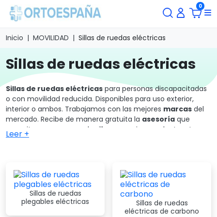
0
Inicio
MOVILIDAD
Sillas de ruedas eléctricas
sillas de ruedas eléctricas
Sillas de ruedas eléctricas
para personas discapacitadas
o con movilidad reducida. Disponibles para uso exterior,
interior o ambos. Trabajamos con las mejores
marcas
del
mercado. Recibe de manera gratuita la
asesoría
que
necesitas para escoger la silla que mejor se adapte a tus
Leer +
necesidades.
Las
sillas eléctricas
son una ayuda técnica que se encarga
de facilitar el traslado de ancianos, personas mayores o con
problemas de movilidad. Una
silla eléctrica debe
contar con
: cómodo asiento, respaldo, reposapiés,
Sillas de ruedas
reposapiernas, reposa brazos, empuñadura de empuje,
plegables eléctricas
Sillas de ruedas
ruedas en la parte delantera giratorias, ruedas traseras
eléctricas de carbono