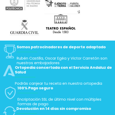
Somos patrocinadores de deporte adaptado
Rubén Castilla, Oscar Egéa y Victor Carretón son
nuestros embajadores
Ortopedia concertada con el Servicio Andaluz de
Salud
Podrás canjear tu receta en nuestra ortopedia
100% Pago seguro
Encriptación SSL de último nivel con múltiples
formas de pago
Devolución en 14 días sin compromiso