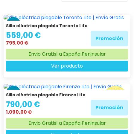
-30 %
Silla eléctrica plegable Toronto Lite
559,00 €
Promoción
795,00 €
Envio Gratis! a España Peninsular
Ver producto
-28 %
Silla eléctrica plegable Firenze Lite
790,00 €
Promoción
1.090,00 €
Envio Gratis! a España Peninsular