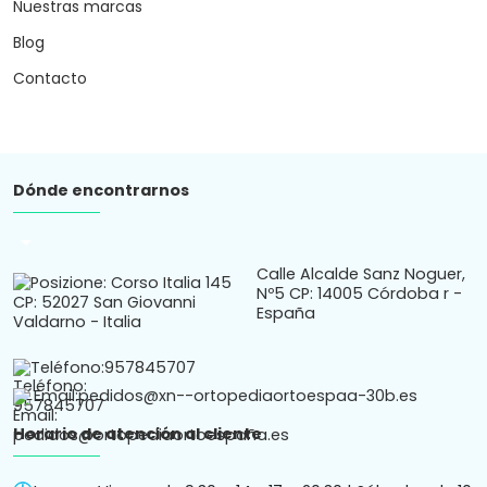
Nuestras marcas
Blog
Contacto
Dónde encontrarnos
arrow_drop_down
Calle Alcalde Sanz Noguer,
Nº5 CP: 14005 Córdoba r -
España
Teléfono:
957845707
Email:
pedidos@xn--ortopediaortoespaa-30b.es
Horario de atención al cliente