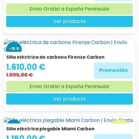
Envio Gratis! a España Peninsular
Ver producto
-19 %
Silla eléctrica de carbono Firenze Carbon
1.610,00 €
Promoción
1.995,00 €
Envio Gratis! a España Peninsular
Ver producto
-36 %
Silla eléctrica plegable Miami Carbon
1.150,00 €