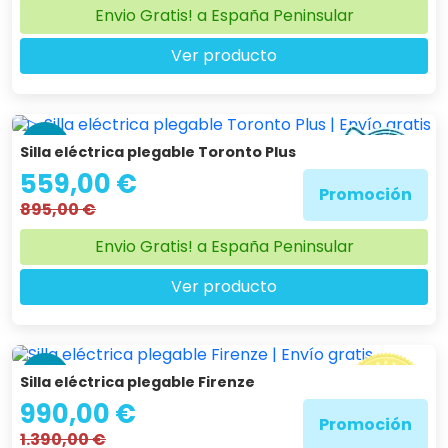
Envio Gratis! a España Peninsular
Ver producto
-38 %
Silla eléctrica plegable Toronto Plus
559,00 €
Promoción
895,00 €
Envio Gratis! a España Peninsular
Ver producto
-29 %
Silla eléctrica plegable Firenze
990,00 €
Promoción
1.390,00 €