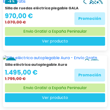
-9 %
Silla de ruedas eléctrica plegable GALA
970,00 €
Promoción
1.070,00 €
Envio Gratis! a España Peninsular
Ver producto
-17 %
Silla eléctrica autoplegable Aura
1.495,00 €
Promoción
1.795,00 €
Envio Gratis! a España Peninsular
Ver producto