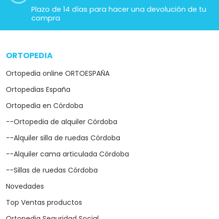
Plazo de 14 días para hacer una devolución de tu
compra
ORTOPEDIA
arrow_drop_down
Ortopedia online ORTOESPAÑA
Ortopedias España
Ortopedia en Córdoba
--Ortopedia de alquiler Córdoba
--Alquiler silla de ruedas Córdoba
--Alquiler cama articulada Córdoba
--Sillas de ruedas Córdoba
Novedades
Top Ventas productos
Ortopedia Seguridad Social