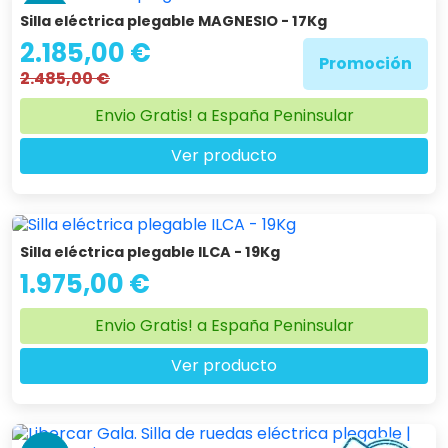
-12 %
Silla eléctrica plegable MAGNESIO - 17Kg
2.185,00 €
Promoción
2.485,00 €
Envio Gratis! a España Peninsular
Ver producto
Silla eléctrica plegable ILCA - 19Kg
1.975,00 €
Envio Gratis! a España Peninsular
Ver producto