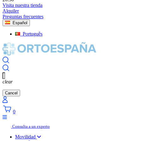
Visita nuestra tienda
Alquiler
Preguntas frecuentes
Español
Português
clear
Cancel
0
Consulta a un experto
Movilidad