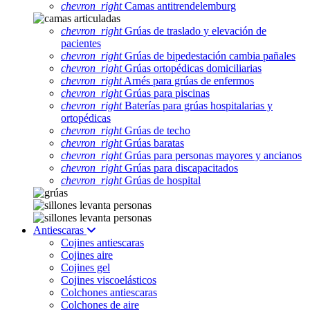
chevron_right
Camas antitrendelemburg
chevron_right
Grúas de traslado y elevación de
pacientes
chevron_right
Grúas de bipedestación cambia pañales
chevron_right
Grúas ortopédicas domiciliarias
chevron_right
Arnés para grúas de enfermos
chevron_right
Grúas para piscinas
chevron_right
Baterías para grúas hospitalarias y
ortopédicas
chevron_right
Grúas de techo
chevron_right
Grúas baratas
chevron_right
Grúas para personas mayores y ancianos
chevron_right
Grúas para discapacitados
chevron_right
Grúas de hospital
Antiescaras
Cojines antiescaras
Cojines aire
Cojines gel
Cojines viscoelásticos
Colchones antiescaras
Colchones de aire