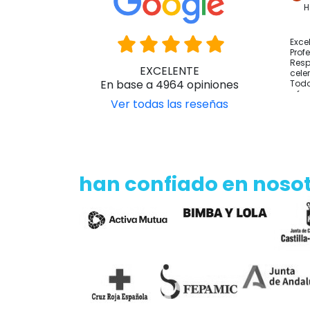
Por últ
H
un ta
accede
Exce
Prof
Quién
Resp
EXCELENTE
Siendo
cele
En base a 4964 opiniones
como 
Todo
y fo
Ver todas las reseñas
En el 
desde 
realiz
Para u
trasla
han confiado en noso
proced
Venta
A la h
posibil
higien
Permit
del cu
En seg