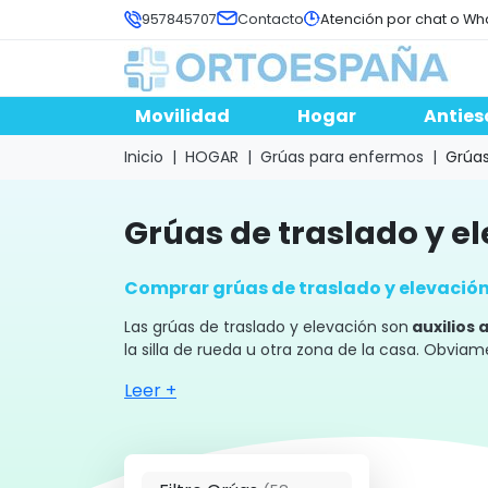
957845707
Contacto
Atención por chat o Wh
Movilidad
Hogar
Anties
Inicio
HOGAR
Grúas para enfermos
Grúas
grúas de traslado y 
Comprar grúas de traslado y elevació
Las grúas de traslado y elevación son
auxilios 
la silla de rueda u otra zona de la casa. Obvi
Leer +
Se utilizan para levantar personas co
n dificult
enfermedad no pueden levantarse en autonom
Se utilizan en
interior de domicilios o para us
cuidado y limpieza del paciente.