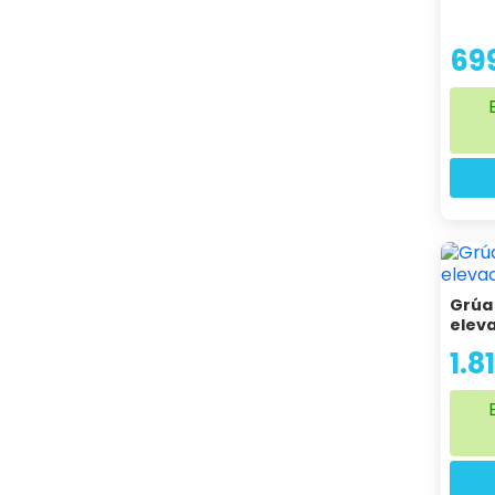
69
Grúa
eleva
1.8