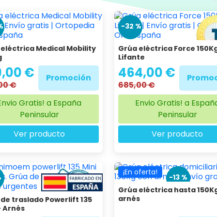
s de elevación y traslado
%
-32 %
eléctrica Medical Mobility
Grúa eléctrica Force 150K
g
Lifante
9,00 €
464,00 €
Promoción
Promoc
00 €
685,00 €
Envio Gratis! a España
Envio Gratis! a Españ
Peninsular
Peninsular
Ver producto
Ver producto
¡En oferta!
%
-13 %
Grúa eléctrica hasta 150K
arnés
de traslado Powerlift 135
+ Arnés