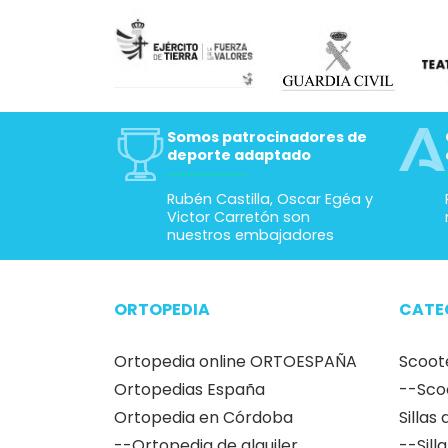
Lesion
Hacen 
permit
famili
Somos patrocinadores de
deporte adaptado
Rubén Castilla, Oscar Egéa y
Victor Carretón son
nuestros embajadores
ORTOPEDIA
CATE
Ortopedia online ORTOESPAÑA
Scoot
Ortopedias España
--Sco
Ortopedia en Córdoba
Sillas
--Ortopedia de alquiler
--Sill