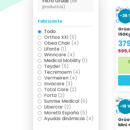
Filtro Grúas
(58
productos)
Vídeo demostración de uso de las grúa
-36 
Fabricante
Grúa 
Todo
150K
Orthos XXI
(5)
37
Obea Chair
(4)
Lifante
(1)
595,
Winncare
(4)
Medical Mobility
(1)
Teyder
(5)
Tecnimoem
(4)
Vermeiren
(4)
Invacare
(3)
Total Care
(2)
Forta
(2)
Sunrise Medical
(6)
-19 
Libercar
(2)
Moretti España
(5)
Ayudas dinámicas
(4)
Grúa 
Mini 