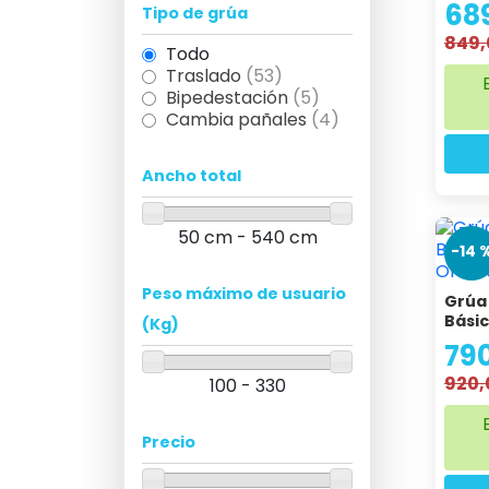
68
Tipo de grúa
849,
Todo
Traslado
(53)
Bipedestación
(5)
Cambia pañales
(4)
Ancho total
50 cm - 540 cm
-14 
Peso máximo de usuario
Grúa 
Básic
(Kg)
79
920,
100 - 330
Precio