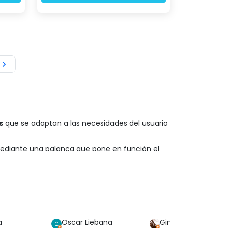

s
que se adaptan a las necesidades del usuario
ediante una palanca que pone en función el
onan de forma eléctrica.
Disponen de una
a el sistema de elevación de forma cómoda y
s o desmontables
. La estructura se puede
rdar con facilidad.
a
Oscar Liebana
Gina Bp