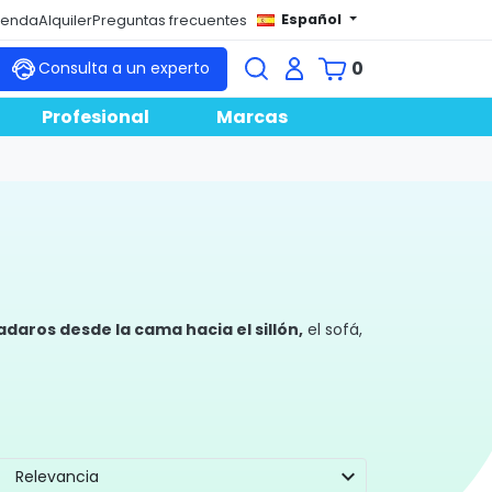
Español
tienda
Alquiler
Preguntas frecuentes
0
Consulta a un experto
Profesional
Marcas
adaros desde la cama hacia el sillón,
el sofá,
uidado de familiares
que a causa de una
ionales que facilitan las operaciones de
expand_more
Relevancia