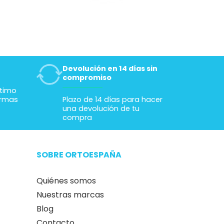
cuida de él.
es y no presenten riesgos.
Además,
 significativa a la hora de socializar con
Devolución en 14 días sin
compromiso
ltimo
ormas
Plazo de 14 días para hacer
una devolución de tu
compra
SOBRE ORTOESPAÑA
Quiénes somos
Nuestras marcas
Blog
Contacto