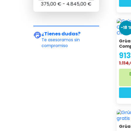
375,00 € - 4.845,00 €
-18 
¿Tienes dudas?
Te asesoramos sin
Grúa 
compromiso
Comp
913
1.114
Grúa 