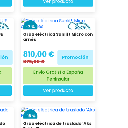
Ver producto
-7 %
UE
Grúa eléctrica Sunlift Micro con
arnés
810,00 €
ión
Promoción
875,00 €
a
Envio Gratis! a España
Peninsular
Ver producto
-18 %
ado
Grúa eléctrica de traslado 'Aks