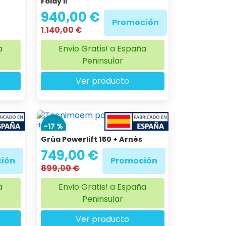
Foldy II'
940,00 €
Promoción
1.140,00 €
a
Envio Gratis! a España
Peninsular
Ver producto
-17 %
Grúa Powerlift 150 + Arnés
749,00 €
ión
Promoción
899,00 €
a
Envio Gratis! a España
Peninsular
Ver producto