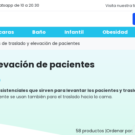
atsapp de 10 a 20.30
Visita nuestra 
caras
Baño
Infantil
Obesidad
 de traslado y elevación de pacientes
elevación de pacientes
n
asistenciales que sirven para levantar los pacientes y trasl
amente se usan también para el traslado hacia la cama.
ad motora, para facilitar los traslados y para mejorar el c
ía y necesitan una ayuda.
o en residencias y hospitales,
son productos versátiles y func
58 productos |
Ordenar por: