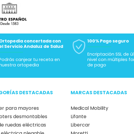
es que pueden interesar tanto el paciente como la persona que 
que las operaciones de limpieza y cuidado sean más simpl
en que el paciente se incorpore y cambie de postura, una ventaja
ares y conocidos.
Ortopedia concertada con
100% Pago seguro
el Servicio Andaluz de Salud
Encriptación SSL de ú
Podrás canjear tu receta en
nivel con múltiples f
nuestra ortopedia
de pago
GORÍAS DESTACADAS
MARCAS DESTACADAS
er para mayores
Medical Mobility
oters desmontables
Lifante
 de ruedas eléctricas
Libercar
a eléctrica plegable
Moretti