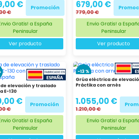
9,00 €
679,00 €
Promoción
Promoc
00 €
779,00 €
Envio Gratis! a España
Envio Gratis! a Españ
Peninsular
Peninsular
Ver producto
Ver producto
%
-13 %
Grúa eléctrica de elevaci
Práctika con arnés
de elevación y traslado
a E-130
0,00 €
1.055,00 €
Promoción
Prom
00 €
1.210,00 €
Envio Gratis! a España
Envio Gratis! a Españ
Peninsular
Peninsular