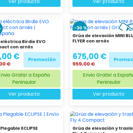
Ver producto
Ver producto
%
-30 %
Grúa de elevación MINI BL
FLYER con arnés
eléctrica Birdie EVO
act con arnés
,00 €
675,00 €
Promoción
Promoc
,00 €
959,00 €
Envio Gratis! a España
Envio Gratis! a Españ
Peninsular
Peninsular
Ver producto
Ver producto
Plegable ECLIPSE
Grúa de elevación y trasl