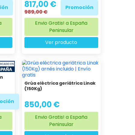
817,00 €
ión
Promoción
989,00 €
a
Envio Gratis! a España
Peninsular
Ver producto
ón
Grúa eléctrica geriátrica Linak
(150Kg)
oción
850,00 €
a
Envio Gratis! a España
Peninsular