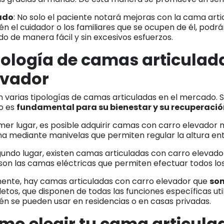
ado
: No solo el paciente notará mejoras con la cama arti
n el cuidador o los familiares que se ocupen de él, podrá
do de manera fácil y sin excesivos esfuerzos.
pología de camas articulad
evador
n varias tipologías de camas articuladas en el mercado.
io es
fundamental para su bienestar y su recuperació
mer lugar, es posible adquirir camas con carro elevador 
a mediante manivelas que permiten regular la altura entr
gundo lugar, existen camas articuladas con carro elevad
son las camas eléctricas que permiten efectuar todos lo
mente, hay camas articuladas con carro elevador que
son
tos, que disponen de todas las funciones específicas util
én se pueden usar en residencias o en casas privadas.
mo elegir tu cama articula