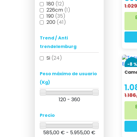
180
(12)
1.02
226cm
(1)
190
(35)
200
(41)
Trend / Anti
trendelemburg
Si
(24)
-8 
Cama
Peso máximo de usuario
(Kg)
1.0
1.186
120 - 360
Precio
585,00 € - 5.955,00 €