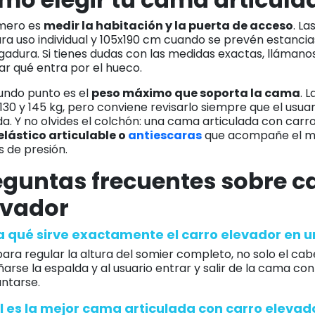
imero es
medir la habitación y la puerta de acceso
. L
a uso individual y 105x190 cm cuando se prevén estancias
gadura. Si tienes dudas con las medidas exactas, lláman
ar qué entra por el hueco.
undo punto es el
peso máximo que soporta la cama
. 
130 y 145 kg, pero conviene revisarlo siempre que el usu
da. Y no olvides el colchón: una cama articulada con carr
elástico articulable o
antiescaras
que acompañe el mo
 de presión.
eguntas frecuentes sobre c
evador
a qué sirve exactamente el carro elevador en 
para regular la altura del somier completo, no solo el ca
ñarse la espalda y al usuario entrar y salir de la cama co
antarse.
l es la mejor cama articulada con carro elevad