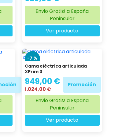
a
Envio Gratis! a España
Peninsular
Ver producto
-7 %
Cama eléctrica articulada
XPrim 3
949,00 €
moción
Promoción
1.024,00 €
a
Envio Gratis! a España
Peninsular
Ver producto