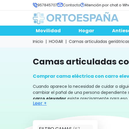
957845707
Contacto
Atención por chat o Wh
Movilidad
Hogar
Anties
Inicio
HOGAR
Camas articuladas geriátrica
camas articuladas c
Comprar cama eléctrica con carro ele
Cuando aparece la necesidad de cuidar a alguie
cambiar el pañal de una persona dependiente 
carro elevador
existe precisamente para eso, 
Leer +
quien la recibe como para quien la realiza.
Por qué elegir una cama articulada co
FILTRO CAMAS
(67