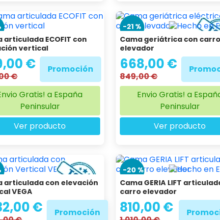
%
-21 %
 articulada ECOFIT con
Cama geriátrica con carr
ción vertical
elevador
9,00 €
668,00 €
Promoción
Promoc
,00 €
849,00 €
Envio Gratis! a España
Envio Gratis! a Españ
Peninsular
Peninsular
Ver producto
Ver producto
%
-20 %
 articulada con elevación
Cama GERIA LIFT articulad
ical VEGA
carro elevador
32,00 €
810,00 €
Promoción
Promoc
2,00 €
1.010,00 €