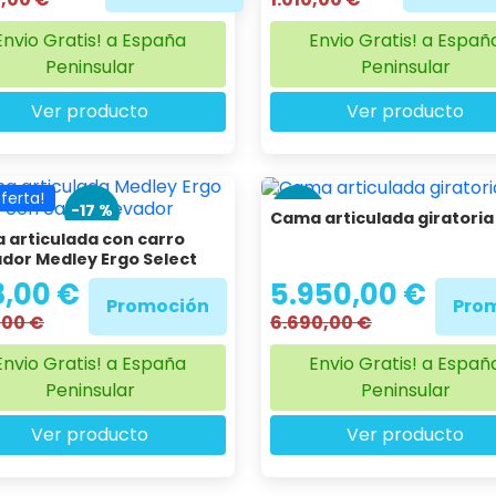
Envio Gratis! a España
Envio Gratis! a Españ
Peninsular
Peninsular
Ver producto
Ver producto
oferta!
-17 %
-11 %
Cama articulada giratoria
 articulada con carro
dor Medley Ergo Select
8,00 €
5.950,00 €
Promoción
Pro
,00 €
6.690,00 €
Envio Gratis! a España
Envio Gratis! a Españ
Peninsular
Peninsular
Ver producto
Ver producto