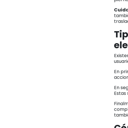
Cuid
tambié
trasla
Ti
el
Existe
usuar
En pri
accion
En se
Estas 
Final
comple
tambi
Có