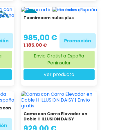
-17 %
Tecnimoem nules plus
o
985,00 €
ión
Promoción
1.185,00 €
a
Envio Gratis! a España
Peninsular
Ver producto
a con
Cama con Carro Elevador en
Doble H ILLUSION DAISY
ión
929,00 €