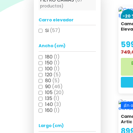
A diferencia de una cama articulada eléctrica 
productos)
todo el conjunto en altura con un solo botón d
posición de trabajo, ofreciendo el rango más a
-20 
trabaja siempre a la altura de su cintura, sin dob
Carro elevador
Cama
Elev
Si
(57)
La otra gran ventaja es la
autonomía del prop
riesgo de caída, porque sus pies tocan el suelo 
59
articulada elevadora
sea hoy el estándar en r
Ancho (cm)
749,
180
(1)
150
(1)
100
(1)
120
(5)
80
(5)
90
(46)
105
(20)
135
(1)
140
(3)
¡En 
160
(1)
Cama
Artic
Largo (cm)
89