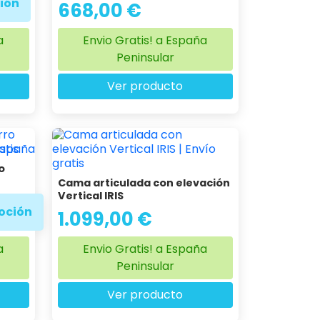
ión
668,00 €
a
Envio Gratis! a España
Peninsular
Ver producto
o
Cama articulada con elevación
Vertical IRIS
oción
1.099,00 €
a
Envio Gratis! a España
Peninsular
Ver producto