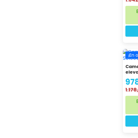
¡En 
Cama
eleva
97
1.178