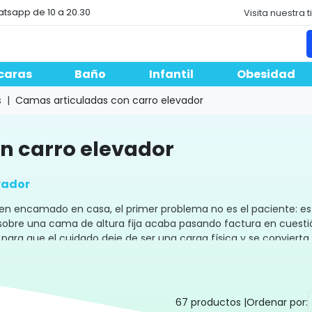
atsapp de 10 a 20.30
Visita nuestra 
caras
Baño
Infantil
Obesidad
s
Camas articuladas con carro elevador
on carro elevador
vador
n encamado en casa, el primer problema no es el paciente: es la
sobre una cama de altura fija acaba pasando factura en cuest
para que el cuidado deje de ser una carga física y se conviert
n carro elevador
67 productos |
Ordenar por: