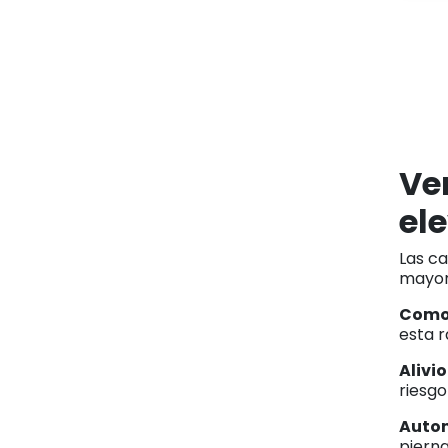
Ve
el
Las c
mayor
Como
esta r
Alivi
riesgo
Auto
piern