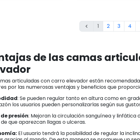
1
2
3
4

ntajas de las camas articu
evador
amas articuladas con carro elevador están recomendadas
es por las numerosas ventajas y beneficios que proporc
didad
: Se pueden regular tanto en altura como en grado
azón los usuarios pueden personalizarlas según sus gust
o de presión
: Mejoran la circulación sanguínea y linfática
 de que aparezcan llagas o ulceras.
nomía:
El usuario tendrá la posibilidad de regular la incli
as gracias al mando. De esta manera se promueve un sen