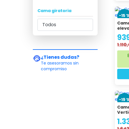
Cama giratoria
-15 
Cama
eleva
93
1.110
¿Tienes dudas?
Te asesoramos sin
compromiso
-19 
Cama
Vert
1.3
1.64