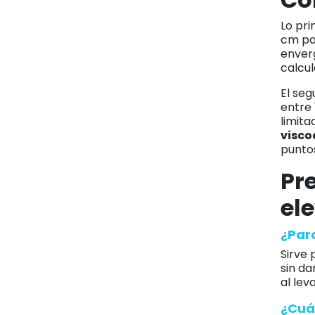
Lo pr
cm par
enver
calcul
El seg
entre 
limita
visco
puntos
Pr
el
¿Par
Sirve 
sin da
al lev
¿Cuá