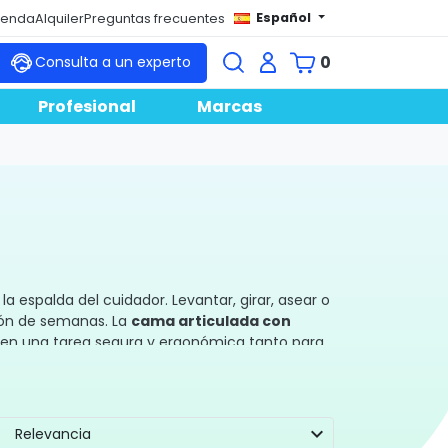
Español
tienda
Alquiler
Preguntas frecuentes
0
Consulta a un experto
Profesional
Marcas
 espalda del cuidador. Levantar, girar, asear o
ión de semanas. La
cama articulada con
a en una tarea segura y ergonómica tanto para
expand_more
Relevancia