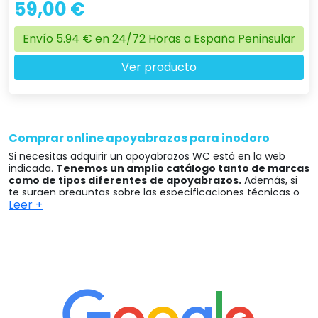
59,00 €
Envío 5.94 € en 24/72 Horas a España Peninsular
Ver producto
Comprar online apoyabrazos para inodoro
Si necesitas adquirir un apoyabrazos WC está en la web
indicada.
Tenemos un amplio catálogo tanto de marcas
como de tipos diferentes
de apoyabrazos.
Además, si
te surgen preguntas sobre las especificaciones técnicas o
Leer +
de cualquier otra índole, no dudes en ponerte en contacto
con nosotros para que podamos resolverlas.
En Ortoespaña estaremos encantados de asesorarte sobre
los apoyabrazos para WC y en todo aquello que necesites
para que el producto que te lleves se adapte a tus
necesidades y cumpla al 100% con tus expectativas.
♿ OrtoEspaña ¡Tu
ortopedia online
de confianza! ✅