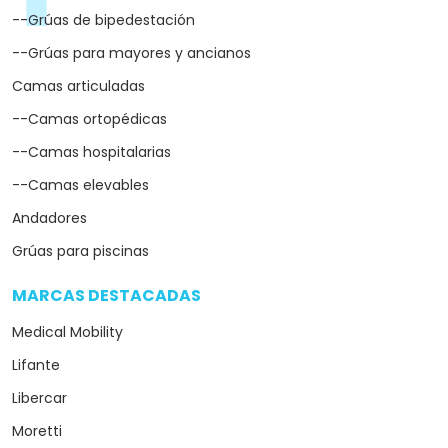
--Grúas de bipedestación
--Grúas para mayores y ancianos
Camas articuladas
--Camas ortopédicas
--Camas hospitalarias
--Camas elevables
Andadores
Grúas para piscinas
MARCAS DESTACADAS
arrow_drop_down
Medical Mobility
Lifante
Libercar
Moretti