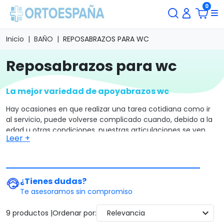
0
Inicio
BAÑO
REPOSABRAZOS PARA WC
reposabrazos para wc
La mejor variedad de apoyabrazos wc
Hay ocasiones en que realizar una tarea cotidiana como ir
al servicio, puede volverse complicado cuando, debido a la
edad u otras condiciones, nuestras articulaciones se ven
Leer +
afectadas y algo sencillo como sentarse o incorporarse del
váter parece imposible. Por eso
los reposabrazos para
WC significan un antes y un después en la vida de
personas discapacitadas
o personas mayores con
¿Tienes dudas?
problemas de cadera o rodillas.
Te asesoramos sin compromiso
Los tipos de apoyabrazos para WC que encontrarás en esta
categoría presentan
distintas características y
expand_more
9 productos |
Ordenar por:
Relevancia
prestaciones,
pero generalmente se trata de un