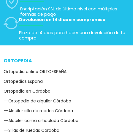
Encriptación SSL de último nivel con múltiples
formas de pago
Devolución en 14 días sin compromiso
Plazo de 14 días para hacer una devolución de tu
compra
ORTOPEDIA
arrow_drop_down
Ortopedia online ORTOESPAÑA
Ortopedias España
Ortopedia en Córdoba
--Ortopedia de alquiler Córdoba
--Alquiler silla de ruedas Córdoba
--Alquiler cama articulada Córdoba
--Sillas de ruedas Córdoba