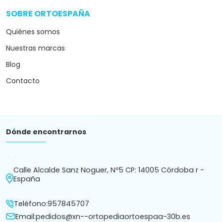
SOBRE ORTOESPAÑA
arrow_drop_down
Quiénes somos
Nuestras marcas
Blog
Contacto
Dónde encontrarnos
arrow_drop_down
Calle Alcalde Sanz Noguer, Nº5 CP: 14005 Córdoba r -
España
Teléfono:
957845707
Email:
pedidos@xn--ortopediaortoespaa-30b.es