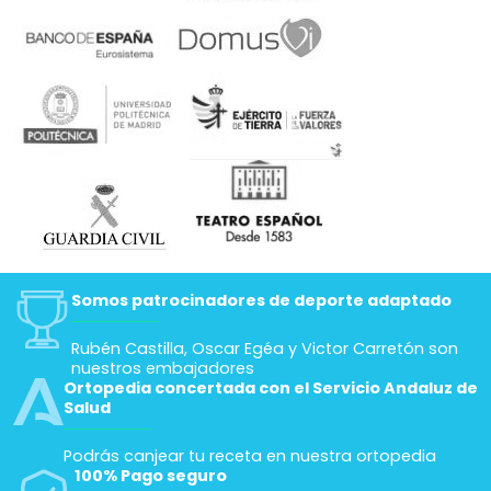
Somos patrocinadores de deporte adaptado
Rubén Castilla, Oscar Egéa y Victor Carretón son
nuestros embajadores
Ortopedia concertada con el Servicio Andaluz de
Salud
Podrás canjear tu receta en nuestra ortopedia
100% Pago seguro