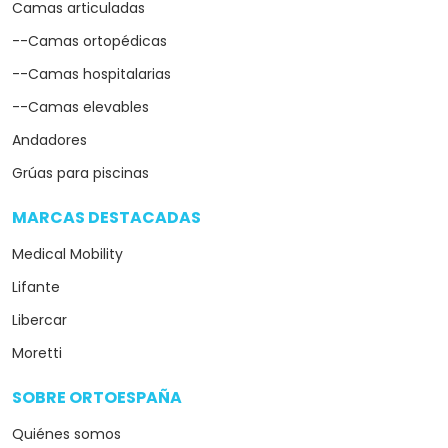
Camas articuladas
--Camas ortopédicas
--Camas hospitalarias
--Camas elevables
Andadores
Grúas para piscinas
MARCAS DESTACADAS
arrow_drop_down
Medical Mobility
Lifante
Libercar
Moretti
SOBRE ORTOESPAÑA
arrow_drop_down
Quiénes somos