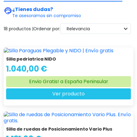
parálisis cerebral. Esto hace que se crezca de manera sana
¿Tienes dudas?
desde la infancia a los primero años al garantizar la silla una
Te asesoramos sin compromiso
correcta postura.
expand_more
18 productos |
Ordenar por:
Relevancia
Silla pedriatrica NIDO
1.040,00 €
Envio Gratis! a España Peninsular
Ver producto
Silla de ruedas de Posicionamiento Vario Plus