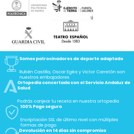
Somos patrocinadores de deporte adaptado
Rubén Castilla, Oscar Egéa y Victor Carretón son
nuestros embajadores
Ortopedia concertada con el Servicio Andaluz de
Salud
Podrás canjear tu receta en nuestra ortopedia
100% Pago seguro
Encriptación SSL de último nivel con múltiples
formas de pago
Devolución en 14 días sin compromiso