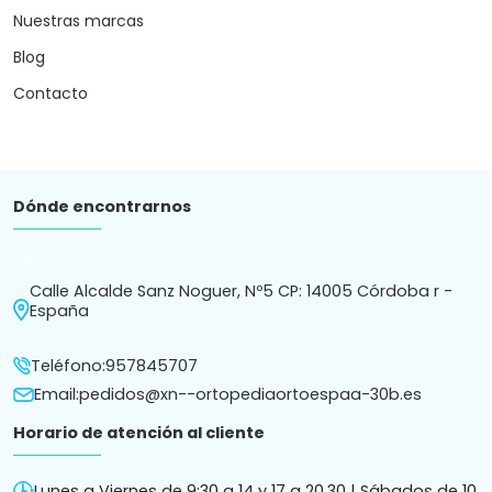
Nuestras marcas
Blog
Contacto
Dónde encontrarnos
arrow_drop_down
Calle Alcalde Sanz Noguer, Nº5 CP: 14005 Córdoba r -
España
Teléfono:
957845707
Email:
pedidos@xn--ortopediaortoespaa-30b.es
Horario de atención al cliente
Lunes a Viernes de 9:30 a 14 y 17 a 20.30 | Sábados de 10