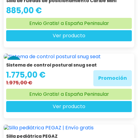
Silla de ruedas de posicionamiento Caribe Mini
885,00 €
Envio Gratis! a España Peninsular
Ver producto
-10 %
Sistema de control postural snug seat
1.775,00 €
Promoción
1.975,00 €
Envio Gratis! a España Peninsular
Ver producto
Silla pediátrica PEGAZ