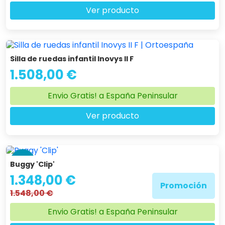
Ver producto
Silla de ruedas infantil Inovys II F
1.508,00 €
Envio Gratis! a España Peninsular
Ver producto
-13 %
Buggy 'Clip'
1.348,00 €
Promoción
1.548,00 €
Envio Gratis! a España Peninsular