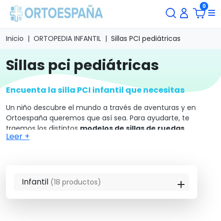
0
Inicio
ORTOPEDIA INFANTIL
Sillas PCI pediátricas
sillas pci pediátricas
Encuenta la silla PCI infantil que necesitas
Un niño descubre el mundo a través de aventuras y en
Ortoespaña queremos que así sea. Para ayudarte, te
traemos los distintos
modelos de sillas de ruedas
Leer +
infantiles PCI que crecen junto a él.
Entre las
características que puedes encontrar, se encuentran el ser
basculantes, un respaldo reclinable, el poder plegarse para
ser almacenadas mientras no se use y otras prestaciones
adicionales dependiendo del modelo seleccionado.
Infantil
(18 productos)
Las sillas de ruedas PCI infantil están
diseñadas para
asegurar un crecimiento correcto en las etapas más
tempranas de la vida
a niños que sufren de alguna