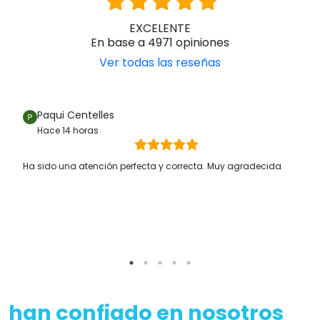
nuestro equipo de expertos para que te asesoren de la
mejor manera sobre las especificaciones técnicas de los
EXCELENTE
modelos.
En base a 4971 opiniones
♿ OrtoEspaña ¡Tu ortopedia online de confianza! ✅
Ver todas las reseñas
Paqui Centelles
Hace 14 horas
Ha sido una atención perfecta y correcta. Muy agradecida
han confiado en nosotros