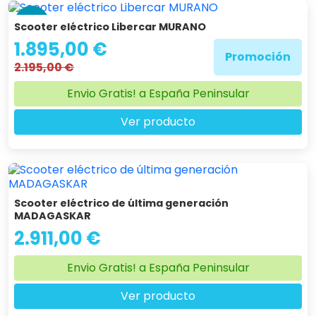
-14 %
Scooter eléctrico Libercar MURANO
1.895,00 €
Promoción
2.195,00 €
Envio Gratis! a España Peninsular
Ver producto
Scooter eléctrico de última generación
MADAGASKAR
2.911,00 €
Envio Gratis! a España Peninsular
Ver producto