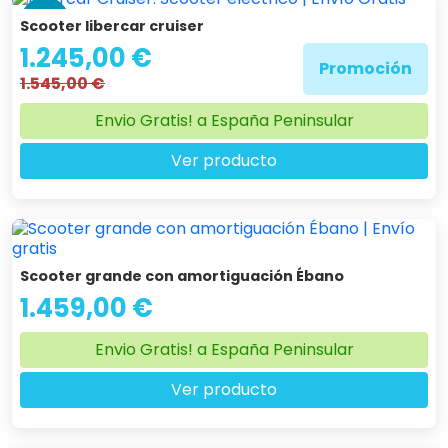
con amortiguación tanto en la parte delantera. Eso permite
-19 %
Scooter libercar cruiser
que el usuario pueda recorrer varias tipologías de caminos
1.245,00 €
sin notar los defectos del terreno.
Promoción
1.545,00 €
Envio Gratis! a España Peninsular
Ver producto
Scooter grande con amortiguación Ébano
1.459,00 €
Envio Gratis! a España Peninsular
Ver producto