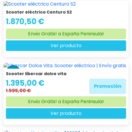
Scooter eléctrico Centuro S2
1.870,50 €
Envio Gratis! a España Peninsular
Ver producto
-13 %
Scooter libercar dolce vita
1.395,00 €
Promoción
1.595,00 €
Envio Gratis! a España Peninsular
Ver producto