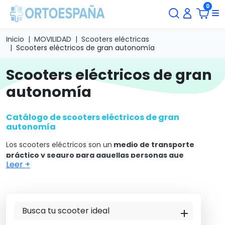
0
Inicio
MOVILIDAD
Scooters eléctricas
Scooters eléctricos de gran autonomía
scooters eléctricos de gran
autonomía
Catálogo de scooters eléctricos de gran
autonomía
Los scooters eléctricos son un
medio de transporte
práctico y seguro para aquellas personas que
Leer +
necesitan moverse en completa libertad y plena
autonomía.
Están pensados para usuarios que por causa
de una enfermedad o por limitaciones en la movilidad no
pueden utilizar un coche o andar sin ayuda.
Busca tu scooter ideal
En el mercado están disponibles
diferentes modelos de