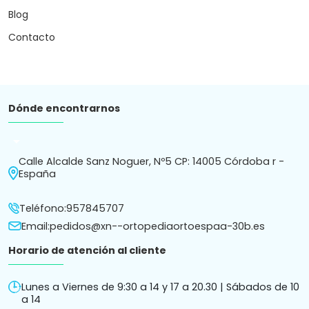
Blog
Contacto
Dónde encontrarnos
arrow_drop_down
Calle Alcalde Sanz Noguer, Nº5 CP: 14005 Córdoba r -
España
Teléfono:
957845707
Email:
pedidos@xn--ortopediaortoespaa-30b.es
Horario de atención al cliente
Lunes a Viernes de 9:30 a 14 y 17 a 20.30 | Sábados de 10
a 14