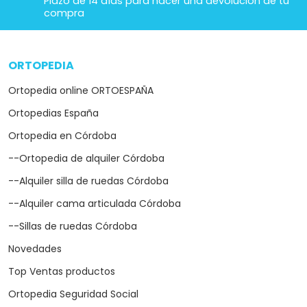
Plazo de 14 días para hacer una devolución de tu
compra
ORTOPEDIA
arrow_drop_down
Ortopedia online ORTOESPAÑA
Ortopedias España
Ortopedia en Córdoba
--Ortopedia de alquiler Córdoba
--Alquiler silla de ruedas Córdoba
--Alquiler cama articulada Córdoba
--Sillas de ruedas Córdoba
Novedades
Top Ventas productos
Ortopedia Seguridad Social