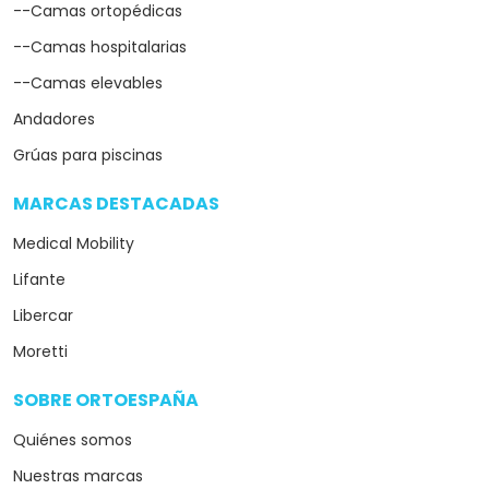
--Camas ortopédicas
--Camas hospitalarias
--Camas elevables
Andadores
Grúas para piscinas
MARCAS DESTACADAS
arrow_drop_down
Medical Mobility
Lifante
Libercar
Moretti
SOBRE ORTOESPAÑA
arrow_drop_down
Quiénes somos
Nuestras marcas