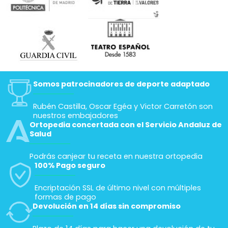
Somos patrocinadores de deporte adaptado
Rubén Castilla, Oscar Egéa y Victor Carretón son
nuestros embajadores
Ortopedia concertada con el Servicio Andaluz de
Salud
Podrás canjear tu receta en nuestra ortopedia
100% Pago seguro
Encriptación SSL de último nivel con múltiples
formas de pago
Devolución en 14 días sin compromiso