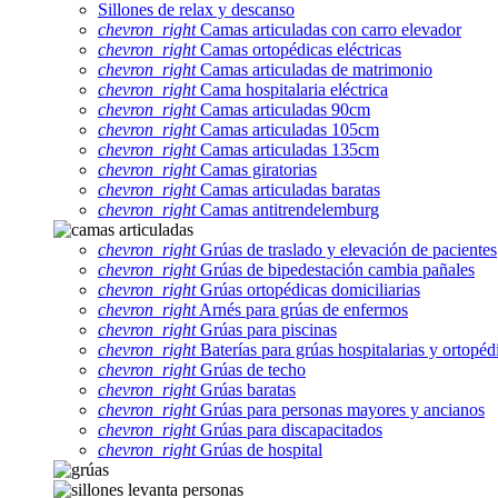
Sillones de relax y descanso
chevron_right
Camas articuladas con carro elevador
chevron_right
Camas ortopédicas eléctricas
chevron_right
Camas articuladas de matrimonio
chevron_right
Cama hospitalaria eléctrica
chevron_right
Camas articuladas 90cm
chevron_right
Camas articuladas 105cm
chevron_right
Camas articuladas 135cm
chevron_right
Camas giratorias
chevron_right
Camas articuladas baratas
chevron_right
Camas antitrendelemburg
chevron_right
Grúas de traslado y elevación de pacientes
chevron_right
Grúas de bipedestación cambia pañales
chevron_right
Grúas ortopédicas domiciliarias
chevron_right
Arnés para grúas de enfermos
chevron_right
Grúas para piscinas
chevron_right
Baterías para grúas hospitalarias y ortopéd
chevron_right
Grúas de techo
chevron_right
Grúas baratas
chevron_right
Grúas para personas mayores y ancianos
chevron_right
Grúas para discapacitados
chevron_right
Grúas de hospital