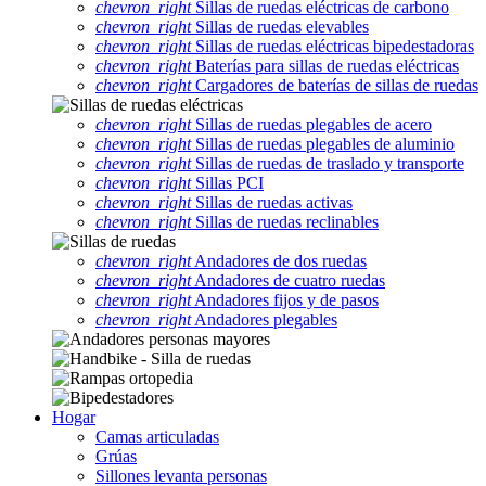
chevron_right
Sillas de ruedas eléctricas de carbono
chevron_right
Sillas de ruedas elevables
chevron_right
Sillas de ruedas eléctricas bipedestadoras
chevron_right
Baterías para sillas de ruedas eléctricas
chevron_right
Cargadores de baterías de sillas de ruedas
chevron_right
Sillas de ruedas plegables de acero
chevron_right
Sillas de ruedas plegables de aluminio
chevron_right
Sillas de ruedas de traslado y transporte
chevron_right
Sillas PCI
chevron_right
Sillas de ruedas activas
chevron_right
Sillas de ruedas reclinables
chevron_right
Andadores de dos ruedas
chevron_right
Andadores de cuatro ruedas
chevron_right
Andadores fijos y de pasos
chevron_right
Andadores plegables
Hogar
Camas articuladas
Grúas
Sillones levanta personas