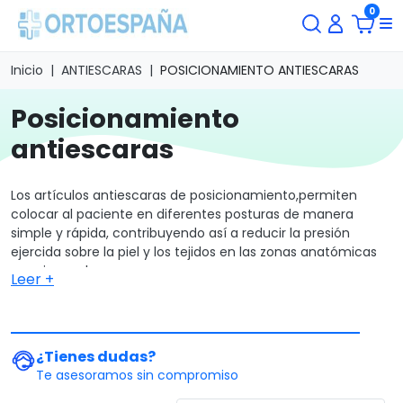
0
Inicio
ANTIESCARAS
POSICIONAMIENTO ANTIESCARAS
posicionamiento
antiescaras
Los artículos antiescaras de posicionamiento,permiten
colocar al paciente en diferentes posturas de manera
simple y rápida, contribuyendo así a reducir la presión
ejercida sobre la piel y los tejidos en las zonas anatómicas
con riesgo de escara.
Leer +
♿ OrtoEspaña ¡Tu
ortopedia
online de confianza! ✅
¿Tienes dudas?
Te asesoramos sin compromiso