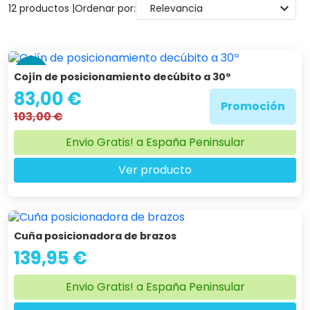
expand_more
12 productos |
Ordenar por:
Relevancia
-19 %
Cojín de posicionamiento decúbito a 30º
83,00 €
Promoción
103,00 €
Envio Gratis! a España Peninsular
Ver producto
Cuña posicionadora de brazos
139,95 €
Envio Gratis! a España Peninsular