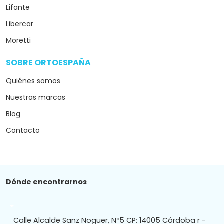
Lifante
Libercar
Moretti
SOBRE ORTOESPAÑA
arrow_drop_down
Quiénes somos
Nuestras marcas
Blog
Contacto
Dónde encontrarnos
arrow_drop_down
Calle Alcalde Sanz Noguer, Nº5 CP: 14005 Córdoba r -