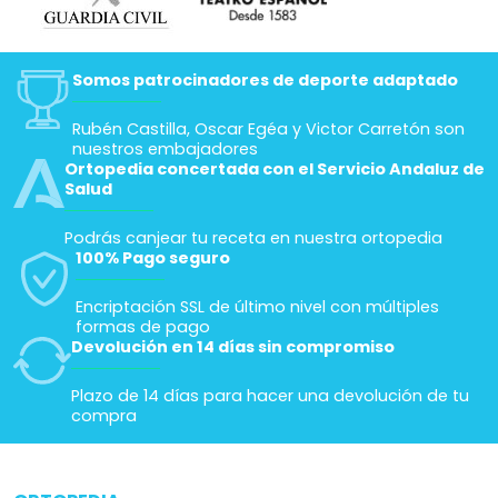
Somos patrocinadores de deporte adaptado
Rubén Castilla, Oscar Egéa y Victor Carretón son
nuestros embajadores
Ortopedia concertada con el Servicio Andaluz de
Salud
Podrás canjear tu receta en nuestra ortopedia
100% Pago seguro
Encriptación SSL de último nivel con múltiples
formas de pago
Devolución en 14 días sin compromiso
Plazo de 14 días para hacer una devolución de tu
compra