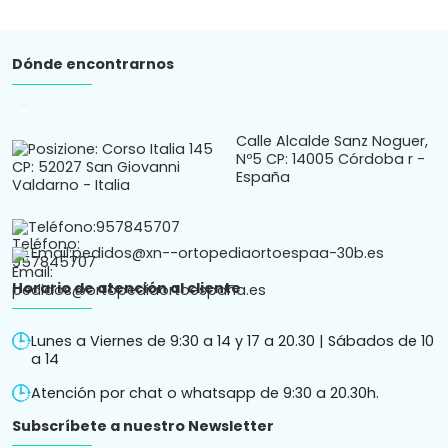
Dónde encontrarnos
arrow_drop_down
Calle Alcalde Sanz Noguer,
Nº5 CP: 14005 Córdoba r -
España
Teléfono:
957845707
Email:
pedidos@xn--ortopediaortoespaa-30b.es
Horario de atención al cliente
Lunes a Viernes de 9:30 a 14 y 17 a 20.30 | Sábados de 10
a 14
Atención por chat o whatsapp de 9:30 a 20.30h.
Subscríbete a nuestro Newsletter