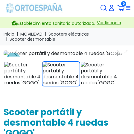
0
Ver licencia
Establecimiento sanitario autorizado.
Inicio
MOVILIDAD
Scooters eléctricas
Scooter desmontable
search
Previous
Next
-17 %
Scooter portátil y
desmontable 4 ruedas
'GOGO'