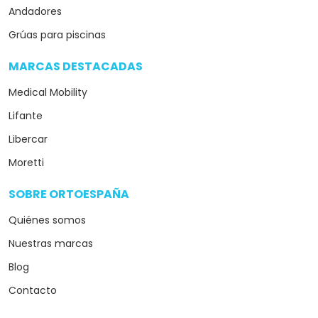
Andadores
Grúas para piscinas
MARCAS DESTACADAS
arrow_drop_down
Medical Mobility
Lifante
Libercar
Moretti
SOBRE ORTOESPAÑA
arrow_drop_down
Quiénes somos
Nuestras marcas
Blog
Contacto