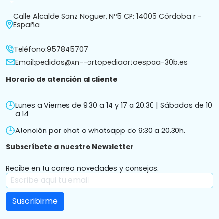
arrow_drop_down
Calle Alcalde Sanz Noguer, Nº5 CP: 14005 Córdoba r -
España
Teléfono:
957845707
Email:
pedidos@xn--ortopediaortoespaa-30b.es
Horario de atención al cliente
Lunes a Viernes de 9:30 a 14 y 17 a 20.30 | Sábados de 10
a 14
Atención por chat o whatsapp de 9:30 a 20.30h.
Subscríbete a nuestro Newsletter
Recibe en tu correo novedades y consejos.