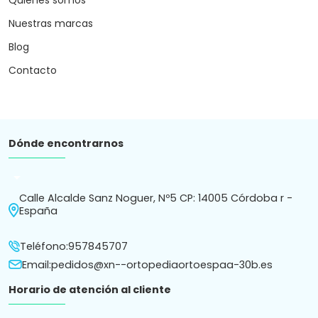
Nuestras marcas
Blog
Contacto
Dónde encontrarnos
arrow_drop_down
Calle Alcalde Sanz Noguer, Nº5 CP: 14005 Córdoba r -
España
Teléfono:
957845707
Email:
pedidos@xn--ortopediaortoespaa-30b.es
Horario de atención al cliente