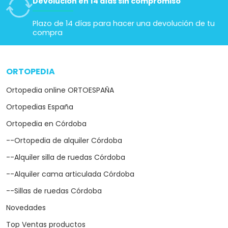
Devolución en 14 días sin compromiso
Plazo de 14 días para hacer una devolución de tu
compra
ORTOPEDIA
arrow_drop_down
Ortopedia online ORTOESPAÑA
Ortopedias España
Ortopedia en Córdoba
--Ortopedia de alquiler Córdoba
--Alquiler silla de ruedas Córdoba
--Alquiler cama articulada Córdoba
--Sillas de ruedas Córdoba
Novedades
Top Ventas productos