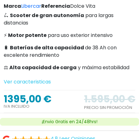
Marca
Libercar
Referencia
Dolce Vita
🛴
Scooter de gran autonomía
para largas
distancias
⚡
Motor potente
para uso exterior intensivo
🔋
Baterías de alta capacidad
de 38 Ah con
excelente rendimiento
⚖️
Alta capacidad de carga
y máxima estabilidad
Ver caracteristicas
1395,00 €
1.595,00 €
IVA INCLUIDO
PRECIO SIN PROMOCIÓN
¡Envio Gratis en 24/48hrs!
4.8
Leer Opiniones