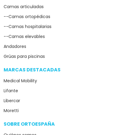
Camas articuladas
--Camas ortopédicas
--Camas hospitalarias
--Camas elevables
Andadores
Grúas para piscinas
MARCAS DESTACADAS
arrow_drop_down
Medical Mobility
Lifante
Libercar
Moretti
SOBRE ORTOESPAÑA
arrow_drop_down
Quiénes somos