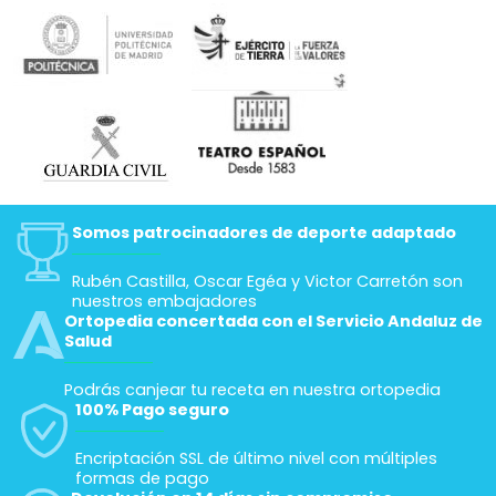
Somos patrocinadores de deporte adaptado
Rubén Castilla, Oscar Egéa y Victor Carretón son
nuestros embajadores
Ortopedia concertada con el Servicio Andaluz de
Salud
Podrás canjear tu receta en nuestra ortopedia
100% Pago seguro
Encriptación SSL de último nivel con múltiples
formas de pago