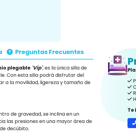
a
Preguntas Frecuentes
P
io plegable
'Vip'
, es la única silla de
Pl
. Con esta silla podrá disfrutar del
P
ar a la movilidad, ligereza y tamaño de
C
R
H