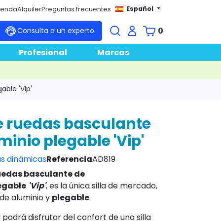
Español
tienda
Alquiler
Preguntas frecuentes
0
Consulta a un experto
Profesional
Marcas
able 'Vip'
de ruedas basculante
minio plegable 'Vip'
s dinámicas
Referencia
AD819
 ruedas basculante de
egable
'Vip'
, es la única silla de mercado,
de aluminio y
plegable
.
a podrá disfrutar del confort de una silla