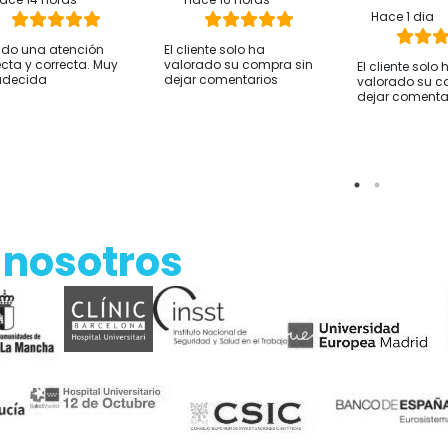
aqui Centelles
EDURNE GARDE
Juani Luca
Alcazar
ace 14 horas
Hace 16 horas
Hace 1 dia
ido una atención
El cliente solo ha
ecta y correcta. Muy
valorado su compra sin
El cliente solo 
adecida
dejar comentarios
valorado su c
dejar comenta
 nosotros