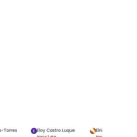
 informamos sin compromiso
957845707