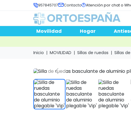
957845707
Contacto
Atención por chat o Wh
Movilidad
Hogar
Anties
Inicio
MOVILIDAD
Sillas de ruedas
Sillas d