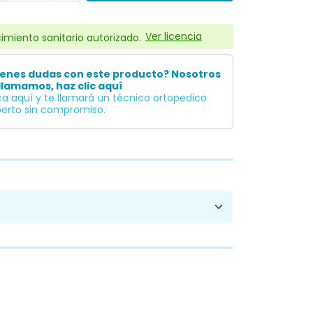
Ver licencia
imiento sanitario autorizado.
ienes dudas con este producto? Nosotros
llamamos, haz clic aquí
ca aquí y te llamará un técnico ortopedico
erto sin compromiso.