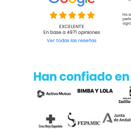
P
H
Ha s
perf
agr
EXCELENTE
En base a 4971 opiniones
Ver todas las reseñas
Han confiado en