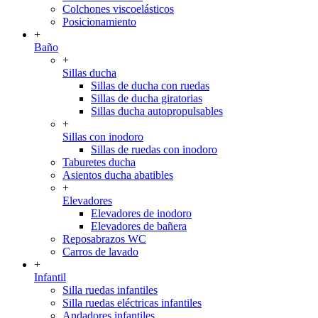
Colchones viscoelásticos
Posicionamiento
+
Baño
+
Sillas ducha
Sillas de ducha con ruedas
Sillas de ducha giratorias
Sillas ducha autopropulsables
+
Sillas con inodoro
Sillas de ruedas con inodoro
Taburetes ducha
Asientos ducha abatibles
+
Elevadores
Elevadores de inodoro
Elevadores de bañera
Reposabrazos WC
Carros de lavado
+
Infantil
Silla ruedas infantiles
Silla ruedas eléctricas infantiles
Andadores infantiles