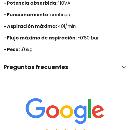
EXCELENTE
En base a 4971 opiniones
Ver todas las reseñas
Paqui Centelles
Hace 14 horas
Ha sido una atención perfecta y correcta. Muy agradecida