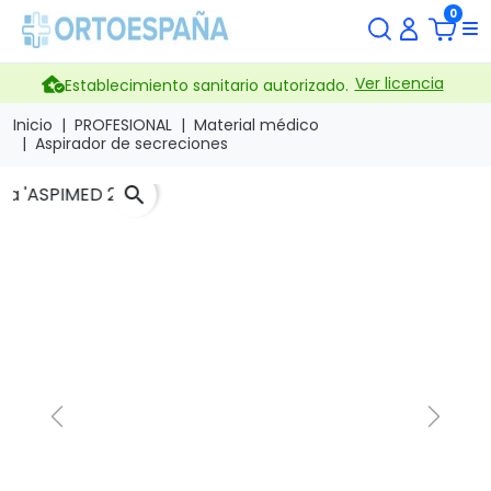
0
Ver licencia
Establecimiento sanitario autorizado.
Inicio
PROFESIONAL
Material médico
Aspirador de secreciones
search
Previous
Next
Aspirador de secreciones
de mesa 'ASPIMED 2.3'