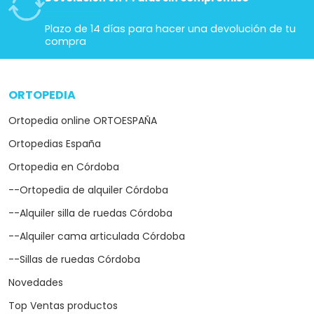
Novedades
Top Ventas productos
Ortopedia Seguridad Social
Repuestos de ortopedia
CATEGORÍAS DESTACADAS
arrow_drop_down
Scooter para mayores
--Scooters desmontables
Sillas de ruedas eléctricas
--Silla eléctrica plegable
--Silla de ruedas eléctrica ultraligera
Sillas de ruedas
Grúas eléctricas para enfermos
--Grúas de traslado