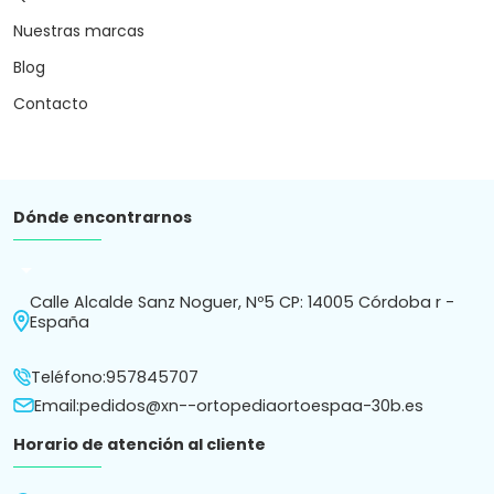
Horario de atención al cliente
Lunes a Viernes de 9:30 a 14 y 17 a 20.30 | Sábados de 10
a 14
Atención por chat o whatsapp de 9:30 a 20.30h.
Subscríbete a nuestro Newsletter
Recibe en tu correo novedades y consejos.
Política de
Política de
Términos y condiciones
Aviso
cookies
privacidad
de compra
legal