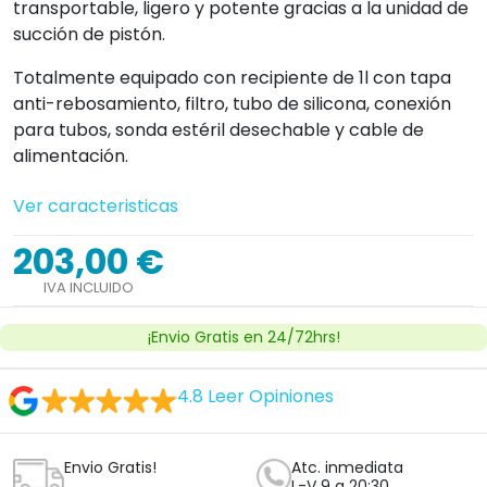
Envio Gratis!
Atc. inmediata
L-V 9 a 20:30
14 días
3 años
devolución
de garantía
!Personaliza tu producto!
Cantidad


Añadir al carrito
Ver licencia
Establecimiento sanitario autorizado.
¿Tienes dudas con este producto?
Nosotros te llamamos, haz clic aquí
Clica aquí y te llamará un técnico ortopedico
experto sin compromiso.