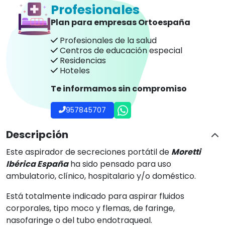
Está totalmente indicado para aspirar fluidos
corporales, tipo moco y flemas, de faringe,
nasofaringe o del tubo endotraqueal.
La potencia de la succión se puede ajustar mediante
una perilla que incorpora en la parte frontal de la
unidad.
La jarra recolectora que incorpora el sistema ha sido
fabricada en policarbonato y está equipada con una
válvula para evitar el rebosamiento. La jarra se puede
esterilizar en la autoclave.
CARACTERÍSTICAS
TÉCNICAS:
-
Cass. EN ISO 10079-1:
alto vacío - flujo alto
- Alimentación:
230V/50Hz