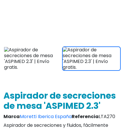
Marca
Moretti Iberica España
Referencia
LTA270
Aspirador de secreciones y fluidos, fácilmente
transportable, ligero y potente gracias a la unidad de
succión de pistón.
Totalmente equipado con recipiente de 1l con tapa
anti-rebosamiento, filtro, tubo de silicona, conexión
para tubos, sonda estéril desechable y cable de
alimentación.
Ver caracteristicas
203,00 €
IVA INCLUIDO
¡Envio Gratis en 24/72hrs!
4.8
Leer Opiniones