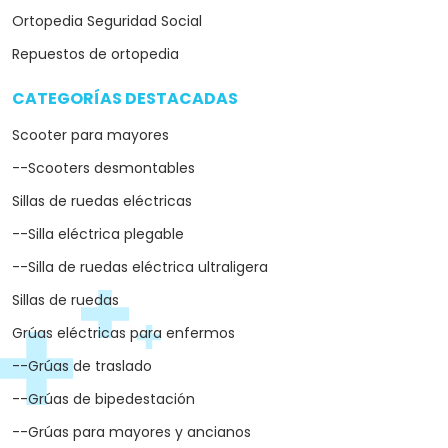
--Grúas de bipedestación
--Grúas para mayores y ancianos
Camas articuladas
--Camas ortopédicas
--Camas hospitalarias
--Camas elevables
Andadores
Grúas para piscinas
MARCAS DESTACADAS
arrow_drop_down
Medical Mobility
Lifante
Libercar
Moretti