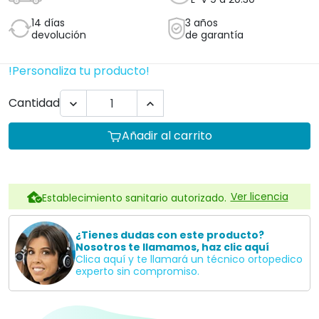
Profesionales
Plan para empresas Ortoespaña
Profesionales de la salud
Centros de educación especial
Residencias
Hoteles
Te informamos sin compromiso
957845707
Descripción
Este aspirador de secreciones portátil de
Moretti
Ibérica España
ha sido pensado para uso
ambulatorio, clínico, hospitalario y/o doméstico.