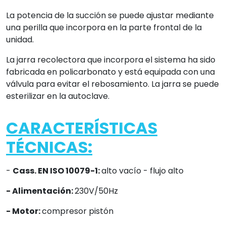
- Motor:
compresor pistón
- Potencia absorbida:
110VA
- Funcionamiento:
continuo
- Aspiración máxima:
40l/min
- Flujo máximo de aspiración:
-0'80 bar
- Peso:
3'6kg
Preguntas frecuentes