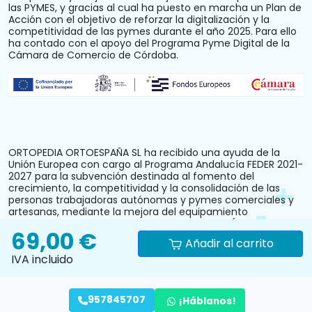
las PYMES, y gracias al cual ha puesto en marcha un Plan de
Acción con el objetivo de reforzar la digitalización y la
competitividad de las pymes durante el año 2025. Para ello
ha contado con el apoyo del Programa Pyme Digital de la
Cámara de Comercio de Córdoba.
ORTOPEDIA ORTOESPAÑA SL ha recibido una ayuda de la
Unión Europea con cargo al Programa Andalucía FEDER 2021-
2027 para la subvención destinada al fomento del
crecimiento, la competitividad y la consolidación de las
personas trabajadoras autónomas y pymes comerciales y
artesanas, mediante la mejora del equipamiento
productivo, instalaciones u otros activos fijos (reforma y
69,00 €
acondicionamiento del local comercial). N.º Expediente:
Añadir al carrito
PYM242024CO000000028.
IVA incluido
957845707
¡Háblanos!