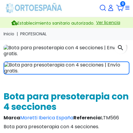
0
Ver licencia
Establecimiento sanitario autorizado.
Inicio
PROFESIONAL
search
Bota para presoterapia con
4 secciones
Marca
Moretti Iberica España
Referencia
LTM566
Bota para presoterapia con 4 secciones.