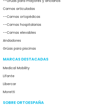
--Grúas para mayores y ancianos
Camas articuladas
--Camas ortopédicas
--Camas hospitalarias
--Camas elevables
Andadores
Grúas para piscinas
MARCAS DESTACADAS
arrow_drop_down
Medical Mobility
Lifante
Libercar
Moretti
SOBRE ORTOESPAÑA
arrow_drop_down