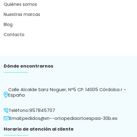
Quiénes somos
Nuestras marcas
Blog
Contacto
Dónde encontrarnos
arrow_drop_down
Calle Alcalde Sanz Noguer, Nº5 CP: 14005 Córdoba r -
España
Teléfono:
957845707
Email:
pedidos@xn--ortopediaortoespaa-30b.es
Horario de atención al cliente