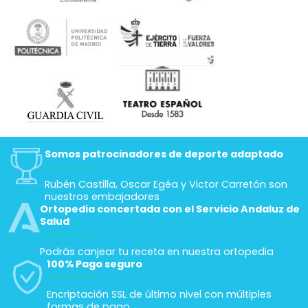
Somos patrocinadores de deporte adaptado
Rubén Castilla, Oscar Egéa y Victor Carretón son
nuestros embajadores
Ortopedia concertada con el Servicio Andaluz de
Salud
Podrás canjear tu receta en nuestra ortopedia
100% Pago seguro
Encriptación SSL de último nivel con múltiples
formas de pago