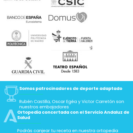
Somos patrocinadores de deporte adaptado
Rubén Castilla, Oscar Egéa y Victor Carretón son
nuestros embajadores
Ortopedia concertada con el Servicio Andaluz de
Salud
Podrás canjear tu receta en nuestra ortopedia