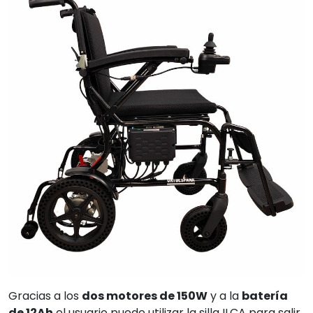
Gracias a los
dos motores de 150W
y a la
batería
de 12Ah
el usuario puede utilizar la silla ILCA para salir