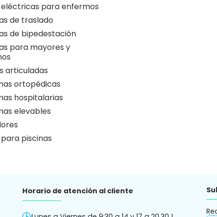
 eléctricas para enfermos
as de traslado
as de bipedestación
as para mayores y
nos
 articuladas
as ortopédicas
as hospitalarias
as elevables
ores
 para piscinas
Su
Horario de atención al cliente
Re
Lunes a Viernes de 9:30 a 14 y 17 a 20.30 |