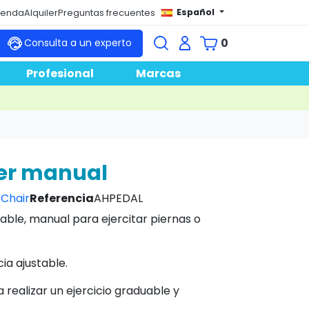
Español
tienda
Alquiler
Preguntas frecuentes
0
Consulta a un experto
Profesional
Marcas
ier manual
Chair
Referencia
AHPEDAL
able, manual para ejercitar piernas o
ia ajustable.
 realizar un ejercicio graduable y