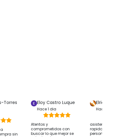
s-Torres
Eloy Castro Luque
Elric Stormbringer
Hace 1 dia
Hace 1 dia
Atentos y
asistencia muy amable,
comprometidos con
rapida y eficaz por una
ha
buscar lo que mejor se
persona real
ompra sin