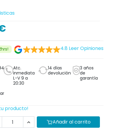
isticas
 €
4.8
Leer Opiniones
2hrs!
94
Atc.
14 días
3 años
inmediata
devolución
de
L-V 9 a
garantía
20:30
ar
tu producto!
Añadir al carrito
