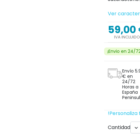
Ver caracter
59,00
Next
IVA INCLUIDO
¡Envio en 24/7
Envío 5.
€ en
24/72
Horas a
España
Peninsul
!Personaliza 
search
Cantidad
