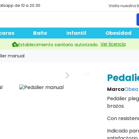
atsapp de 10 a 20.30
Visita nuestra 
caras
Baño
Infantil
Obesidad
Ver licencia
Establecimiento sanitario autorizado.
lier manual
Pedal
Marca
Obea 
Pedalier pleg
brazos.
Con resistenc
Indicado para
satisfactorio.