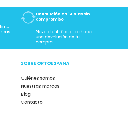
Devolución en 14 días sin
compromiso
ltimo
ormas
Plazo de 14 días para hacer
una devolución de tu
compra
SOBRE ORTOESPAÑA
Quiénes somos
Nuestras marcas
Blog
Contacto