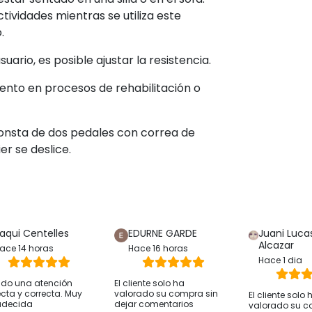
tividades mientras se utiliza este
o.
uario, es posible ajustar la resistencia.
iento en procesos de rehabilitación o
 consta de dos pedales con correa de
er se deslice.
aqui Centelles
EDURNE GARDE
Juani Luca
Alcazar
ace 14 horas
Hace 16 horas
Hace 1 dia
ido una atención
El cliente solo ha
ecta y correcta. Muy
valorado su compra sin
El cliente solo 
adecida
dejar comentarios
valorado su c