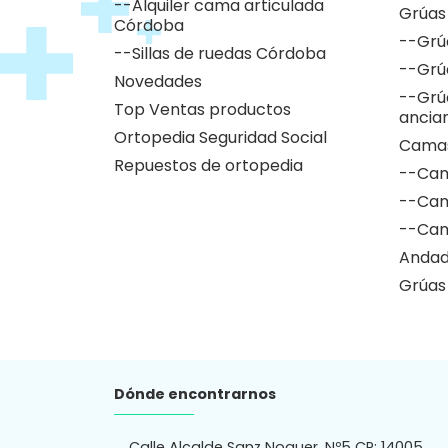
--Alquiler cama articulada
Grúas
Córdoba
--Grú
--Sillas de ruedas Córdoba
--Grú
Novedades
--Grú
Top Ventas productos
ancia
Ortopedia Seguridad Social
Camas
Repuestos de ortopedia
--Cam
--Cam
--Cam
Andad
Grúas
Dónde encontrarnos
Calle Alcalde Sanz Noguer, Nº5 CP: 14005