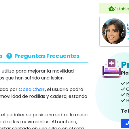
Estable
¿
N
C
e
a
Preguntas Frecuentes
P
utiliza para mejorar la movilidad
Pl
os que han sufrido una lesión.
P
C
ñado por
Obea Chair
,
el usuario podrá
R
 movilidad de rodillas y cadera, estando
H
Te
, el pedalier se posiciona sobre la mesa
ealiza los movimientos. Al contario,
tar sentado en una silla o en el sofá.