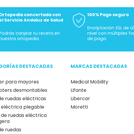
Ortopedia concertada con
100% Pago seguro
el Servicio Andaluz de Salud
Encriptación SSL de ú
Podrás canjear tu receta en
nivel con múltiples f
nuestra ortopedia
de pago
GORÍAS DESTACADAS
MARCAS DESTACADAS
er para mayores
Medical Mobility
oters desmontables
Lifante
 de ruedas eléctricas
Libercar
a eléctrica plegable
Moretti
a de ruedas eléctrica
igera
 de ruedas