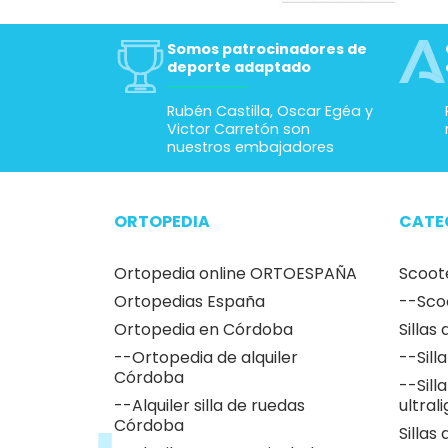
Somos patrocinadores de
deporte adaptado
Rubén Castilla, Oscar Egéa y
Victor Carretón son
nuestros embajadores
ORTOPEDIA
CATE
Ortopedia online ORTOESPAÑA
Scoot
Ortopedias España
--Sco
Ortopedia en Córdoba
Sillas
--Ortopedia de alquiler
--Sill
Córdoba
--Sill
--Alquiler silla de ruedas
ultral
Córdoba
Sillas