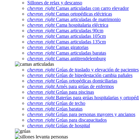
Sillones de relax y descanso
chevron_right
Camas articuladas con carro elevador
chevron_right
Camas ortopédicas eléctricas
chevron_right
Camas articuladas de matrimonio
chevron_right
Cama hospitalaria eléctrica
chevron_right
Camas articuladas 90cm
chevron_right
Camas articuladas 105cm
chevron_right
Camas articuladas 135cm
chevron_right
Camas giratorias
chevron_right
Camas articuladas baratas
chevron_right
Camas antitrendelemburg
chevron_right
Grúas de traslado y elevación de pacientes
chevron_right
Grúas de bipedestación cambia pañales
chevron_right
Grúas ortopédicas domiciliarias
chevron_right
Arnés para grúas de enfermos
chevron_right
Grúas para piscinas
chevron_right
Baterías para grúas hospitalarias y ortopéd
chevron_right
Grúas de techo
chevron_right
Grúas baratas
chevron_right
Grúas para personas mayores y ancianos
chevron_right
Grúas para discapacitados
chevron_right
Grúas de hospital