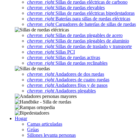
chevron_right
Sillas de ruedas eléctricas de carbono
chevron_right
Sillas de ruedas elevables
chevron_right
Sillas de ruedas eléctricas bipedestadoras
chevron_right
Baterías para sillas de ruedas eléctricas
chevron_right
Cargadores de baterías de sillas de ruedas
chevron_right
Sillas de ruedas plegables de acero
chevron_right
Sillas de ruedas plegables de aluminio
chevron_right
Sillas de ruedas de traslado y transporte
chevron_right
Sillas PCI
chevron_right
Sillas de ruedas activas
chevron_right
Sillas de ruedas reclinables
chevron_right
Andadores de dos ruedas
chevron_right
Andadores de cuatro ruedas
chevron_right
Andadores fijos y de pasos
chevron_right
Andadores plegables
Hogar
Camas articuladas
Grúas
Sillones levanta personas