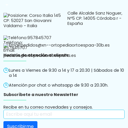
arrow_drop_down
Calle Alcalde Sanz Noguer,
Nº5 CP: 14005 Córdoba r -
España
Teléfono:
957845707
Email:
pedidos@xn--ortopediaortoespaa-30b.es
Horario de atención al cliente
Lunes a Viernes de 9:30 a 14 y 17 a 20.30 | Sábados de 10
a 14
Atención por chat o whatsapp de 9:30 a 20.30h.
Subscríbete a nuestro Newsletter
Recibe en tu correo novedades y consejos.