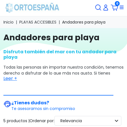
0
Inicio
PLAYAS ACCESIBLES
Andadores para playa
andadores para playa
Disfruta también del mar con tu andador para
playa
Todas las personas sin importar nuestra condición, tenemos
derecho a disfrutar de lo que más nos gusta. Si tienes
Leer +
movilidad reducida y deseas disfrutar del mar, esta
categoría es para ti. Aquí podrás encontrar
muchos
andadores para la playa
que te permitirán gracias a su
especial diseño desplazarte por la arena. Navega ya por
¿Tienes dudas?
nuestro catálogo para encontrar el que mejor se adapte a
Te asesoramos sin compromiso
tus necesidades y exigencias. Si necesitas asesoramiento,
no olvides que puedes ponerte en contacto con nuestro
expand_more
5 productos |
Ordenar por:
Relevancia
equipo de especialistas para que te resuelvan cualquier
duda respecto de los andadores para la playa.