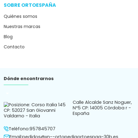
Teléfono:
957845707
Email:
pedidos@xn--ortopediaortoespaa-30b.es
Horario de atención al cliente
Lunes a Viernes de 9:30 a 14 y 17 a 20.30 | Sábados de 10
a 14
Atención por chat o whatsapp de 9:30 a 20.30h.
Subscríbete a nuestro Newsletter
Recibe en tu correo novedades y consejos.