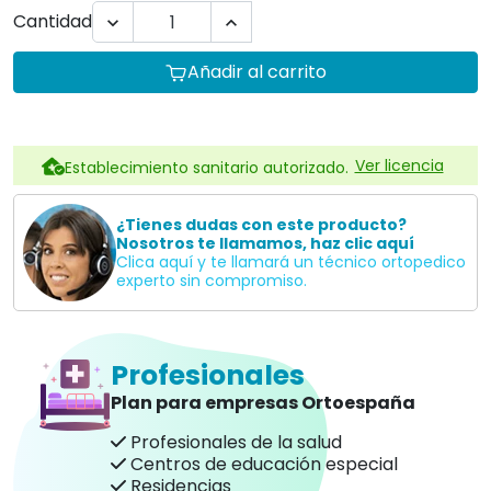
Profesionales de la salud
Centros de educación especial
Residencias
Hoteles
Te informamos sin compromiso
957845707
Descripción
Este novedoso
andador
de los fabricantes
NOVAF
ha
sido especialmente pensado para que los mas
pequeños puedan disfrutar de un día de aventuras
con sin prescindir de su dispositivo de ayuda a la
movilidad.
Este andador tiene unas ruedas con grandes
dimensiones, indicadas para paseos por el campo y/o
playa.