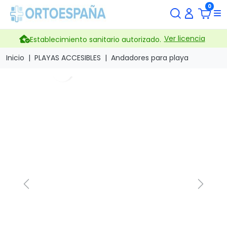
0
Ver licencia
Establecimiento sanitario autorizado.
Inicio
PLAYAS ACCESIBLES
Andadores para playa
search
Previous
Next
Andador infantil para
playa BABY
Marca
Novaf
Referencia
Andador-baby
Este novedoso andador infantil está especialmente