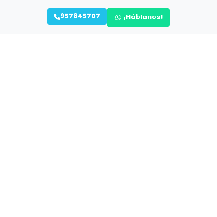
PYM242024CO000000028.
957845707
¡Háblanos!