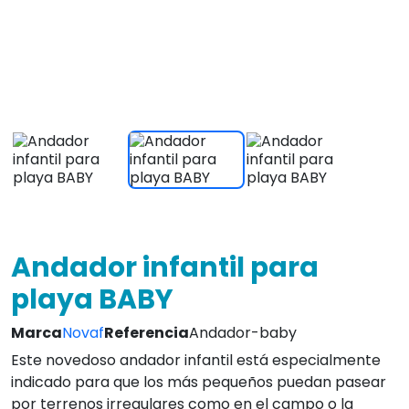
indicado para que los más pequeños puedan pasear
por terrenos irregulares como en el campo o la
playa.
Ver caracteristicas
485,00 €
IVA INCLUIDO
¡Envio Gratis en 24/72 hrs!
4.8
Leer Opiniones
Envio Gratis!
Atc. inmediata
L-V 9 a 20:30
14 días
3 años
devolución
de garantía