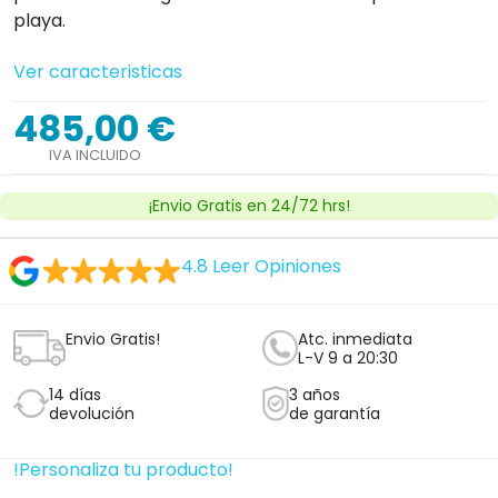
!Personaliza tu producto!
Cantidad


Añadir al carrito
Ver licencia
Establecimiento sanitario autorizado.
¿Tienes dudas con este producto?
Nosotros te llamamos, haz clic aquí
Clica aquí y te llamará un técnico ortopedico
experto sin compromiso.
Profesionales
Plan para empresas Ortoespaña