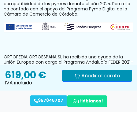
competitividad de las pymes durante el año 2025. Para ello
ha contado con el apoyo del Programa Pyme Digital de la
Cámara de Comercio de Córdoba.
ORTOPEDIA ORTOESPAÑA SL ha recibido una ayuda de la
Unión Europea con cargo al Programa Andalucía FEDER 2021-
2027 para la subvención destinada al fomento del
619,00 €
crecimiento, la competitividad y la consolidación de las
Añadir al carrito
personas trabajadoras autónomas y pymes comerciales y
IVA incluido
artesanas, mediante la mejora del equipamiento
productivo, instalaciones u otros activos fijos (reforma y
acondicionamiento del local comercial). N.º Expediente:
PYM242024CO000000028.
957845707
¡Háblanos!