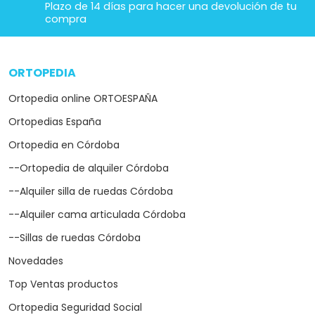
Plazo de 14 días para hacer una devolución de tu
compra
ORTOPEDIA
arrow_drop_down
Ortopedia online ORTOESPAÑA
Ortopedias España
Ortopedia en Córdoba
--Ortopedia de alquiler Córdoba
--Alquiler silla de ruedas Córdoba
--Alquiler cama articulada Córdoba
--Sillas de ruedas Córdoba
Novedades
Top Ventas productos
Ortopedia Seguridad Social