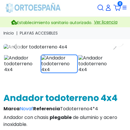
0
Ver licencia
Establecimiento sanitario autorizado.
Inicio
PLAYAS ACCESIBLES
search
Previous
Next
Andador todoterreno 4x4
Marca
Novaf
Referencia
Todoterreno4*4
Andador con chasis
plegable
de aluminio y acero
inoxidable.