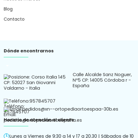
Blog
Contacto
Dónde encontrarnos
arrow_drop_down
Calle Alcalde Sanz Noguer,
Nº5 CP: 14005 Córdoba r -
España
Teléfono:
957845707
Email:
pedidos@xn--ortopediaortoespaa-30b.es
Horario de atención al cliente
Lunes a Viernes de 9:30 a 14 y 17 a 20.30 | Sábados de 10