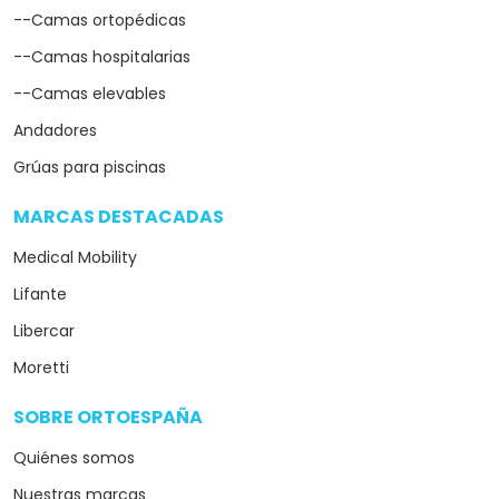
--Camas ortopédicas
--Camas hospitalarias
--Camas elevables
Andadores
Grúas para piscinas
MARCAS DESTACADAS
arrow_drop_down
Medical Mobility
Lifante
Libercar
Moretti
SOBRE ORTOESPAÑA
arrow_drop_down
Quiénes somos
Nuestras marcas