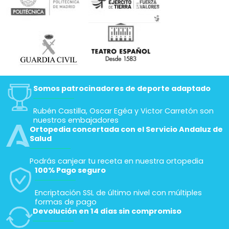
Somos patrocinadores de deporte adaptado
Rubén Castilla, Oscar Egéa y Victor Carretón son
nuestros embajadores
Ortopedia concertada con el Servicio Andaluz de
Salud
Podrás canjear tu receta en nuestra ortopedia
100% Pago seguro
Encriptación SSL de último nivel con múltiples
formas de pago
Devolución en 14 días sin compromiso