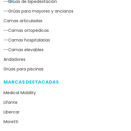
--Grúas de bipedestación
--Grúas para mayores y ancianos
Camas articuladas
--Camas ortopédicas
--Camas hospitalarias
--Camas elevables
Andadores
Grúas para piscinas
MARCAS DESTACADAS
arrow_drop_down
Medical Mobility
Lifante
Libercar
Moretti