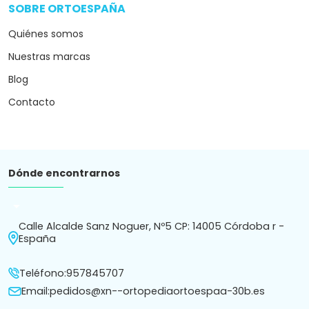
SOBRE ORTOESPAÑA
arrow_drop_down
Quiénes somos
Nuestras marcas
Blog
Contacto
Dónde encontrarnos
arrow_drop_down
Calle Alcalde Sanz Noguer, Nº5 CP: 14005 Córdoba r -
España
Teléfono:
957845707
Email:
pedidos@xn--ortopediaortoespaa-30b.es