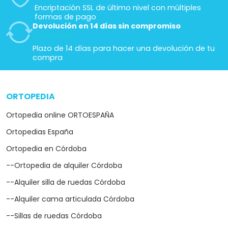
Encriptación SSL de último nivel con múltiples
formas de pago
Devolución en 14 días sin compromiso
Plazo de 14 días para hacer una devolución de tu
compra
ORTOPEDIA
arrow_drop_down
Ortopedia online ORTOESPAÑA
Ortopedias España
Ortopedia en Córdoba
--Ortopedia de alquiler Córdoba
--Alquiler silla de ruedas Córdoba
--Alquiler cama articulada Córdoba
--Sillas de ruedas Córdoba