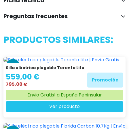
Ficha técnica
Preguntas frecuentes
PRODUCTOS SIMILARES:
-30 %
Silla eléctrica plegable Toronto Lite
559,00 €
Promoción
795,00 €
Envio Gratis! a España Peninsular
Ver producto