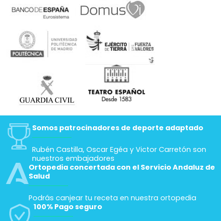
Somos patrocinadores de deporte adaptado
Rubén Castilla, Oscar Egéa y Victor Carretón son
nuestros embajadores
Ortopedia concertada con el Servicio Andaluz de
Salud
Podrás canjear tu receta en nuestra ortopedia
100% Pago seguro