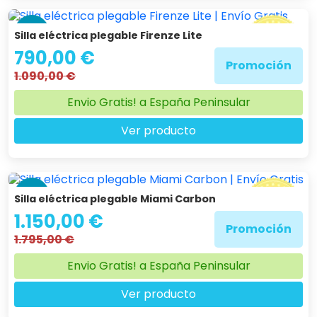
-28 %
Silla eléctrica plegable Firenze Lite
790,00 €
Promoción
1.090,00 €
Envio Gratis! a España Peninsular
Ver producto
-36 %
Silla eléctrica plegable Miami Carbon
1.150,00 €
Promoción
1.795,00 €
Envio Gratis! a España Peninsular
Ver producto