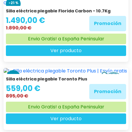
-21 %
Silla eléctrica plegable Florida Carbon - 10.7Kg
1.490,00 €
Promoción
1.890,00 €
Envio Gratis! a España Peninsular
Ver producto
-38 %
Silla eléctrica plegable Toronto Plus
559,00 €
Promoción
895,00 €
Envio Gratis! a España Peninsular
Ver producto