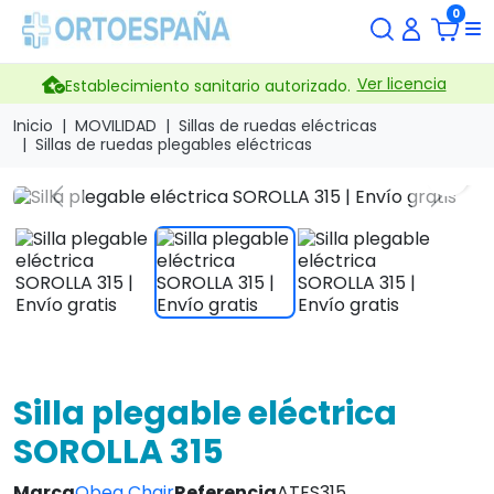
0
Ver licencia
Establecimiento sanitario autorizado.
Inicio
MOVILIDAD
Sillas de ruedas eléctricas
Sillas de ruedas plegables eléctricas
search
Previous
Next
Silla plegable eléctrica
SOROLLA 315
Marca
Obea Chair
Referencia
ATES315