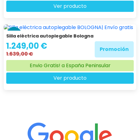
Ver producto
-24 %
Silla eléctrica autoplegable Bologna
1.249,00 €
Promoción
1.639,00 €
Envio Gratis! a España Peninsular
Ver producto