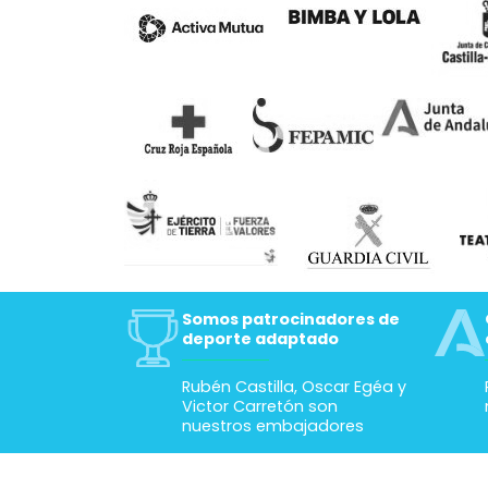
Somos patrocinadores de
deporte adaptado
Rubén Castilla, Oscar Egéa y
Victor Carretón son
nuestros embajadores