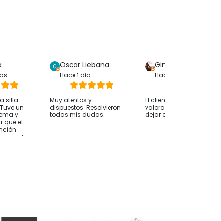
a
Oscar Liebana
Gina Bp
ras
Hace 1 dia
Hace 1 dia
 silla
Muy atentos y
El cliente solo ha
. Tuve un
dispuestos. Resolvieron
valorado su compra sin
lema y
todas mis dudas.
dejar comentarios
r qué el
ención
whassap ha
 hasta
 ocurría
desde
nvío fue
 alguien le
nsejo
os antes
e orientan
esidades
mendable