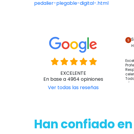
pedalier-plegable-digital-.html
S
H
Exce
Prof
Resp
EXCELENTE
cele
En base a 4964 opiniones
Todo
y fo
Ver todas las reseñas
Han confiado en