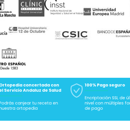
Ortopedia concertada con
100% Pago seguro
el Servicio Andaluz de Salud
Encriptación SSL de ú
Podrás canjear tu receta en
nivel con múltiples f
nuestra ortopedia
de pago