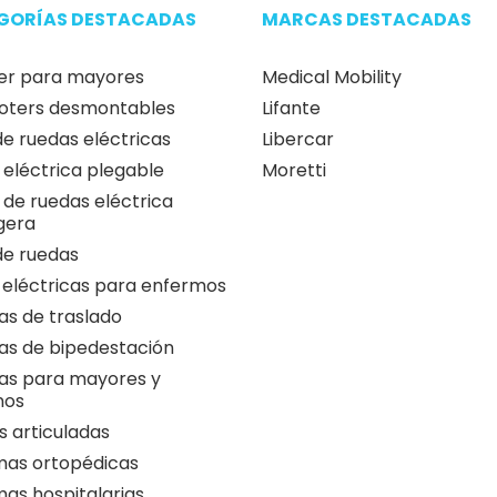
GORÍAS DESTACADAS
MARCAS DESTACADAS
er para mayores
Medical Mobility
oters desmontables
Lifante
 de ruedas eléctricas
Libercar
a eléctrica plegable
Moretti
a de ruedas eléctrica
igera
 de ruedas
 eléctricas para enfermos
as de traslado
as de bipedestación
as para mayores y
nos
 articuladas
as ortopédicas
as hospitalarias