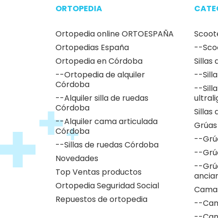
ORTOPEDIA
CATE
Ortopedia online ORTOESPAÑA
Scoot
Ortopedias España
--Sco
Ortopedia en Córdoba
Sillas
--Ortopedia de alquiler
--Sill
Córdoba
--Sill
--Alquiler silla de ruedas
ultral
Córdoba
Sillas
--Alquiler cama articulada
Grúas
Córdoba
--Grú
--Sillas de ruedas Córdoba
--Grú
Novedades
--Grú
Top Ventas productos
ancia
Ortopedia Seguridad Social
Camas
Repuestos de ortopedia
--Cam
--Cam