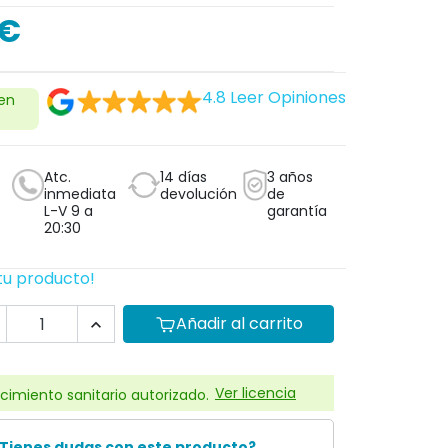
 €
O
4.8
Leer Opiniones
 en
Atc.
14 días
3 años
inmediata
devolución
de
L-V 9 a
garantía
20:30
tu producto!
Añadir al carrito

Ver licencia
cimiento sanitario autorizado.
Tienes dudas con este producto?