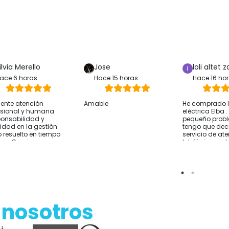
ilvia Merello
Jose
loli altet z
ace 6 horas
Hace 15 horas
Hace 16 ho
lente atención
Amable
He comprado la
esional y humana
eléctrica Elba 
onsabilidad y
pequeño prob
ridad en la gestión
tengo que deci
 resuelto en tiempo
servicio de at
rma Gracias
telefónica y 
sido excelente
resolver lo que
He comprado 
Alicante y el e
rápido Por si a
sirve cómo co
hablar con ell
 nosotros
de comprar y t
sobre tus nec
Empresa reco
Gracias