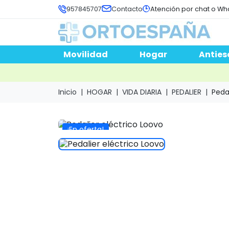
957845707
Contacto
Atención por chat o Wh
Movilidad
Hogar
Anties
Inicio
HOGAR
VIDA DIARIA
PEDALIER
Peda
¡En oferta!