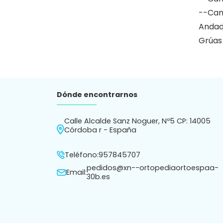
--Cam
Andad
Grúas
Dónde encontrarnos
Calle Alcalde Sanz Noguer, Nº5 CP: 14005
Córdoba r - España
Teléfono:
957845707
pedidos@xn--ortopediaortoespaa-
Email:
30b.es