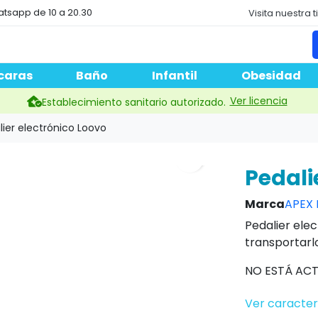
atsapp de 10 a 20.30
Visita nuestra 
caras
Baño
Infantil
Obesidad
Ver licencia
Establecimiento sanitario autorizado.
lier electrónico Loovo
search
Pedali
Marca
APEX
Pedalier ele
transportarlo
NO ESTÁ ACT
Ver caracter