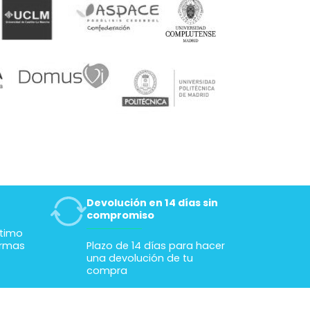
Devolución en 14 días sin
compromiso
ltimo
ormas
Plazo de 14 días para hacer
una devolución de tu
compra