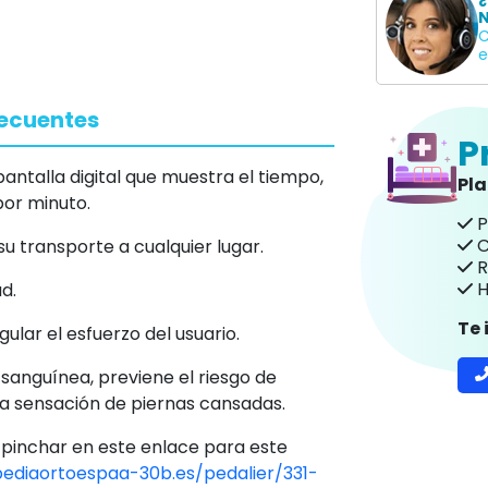
N
C
e
recuentes
P
pantalla digital que muestra el tiempo,
Pl
 por minuto.
P
C
su transporte a cualquier lugar.
R
H
d.
Te
ular el esfuerzo del usuario.
n sanguínea, previene el riesgo de
 la sensación de piernas cansadas.
 pinchar en este enlace para este
pediaortoespaa-30b.es/pedalier/331-