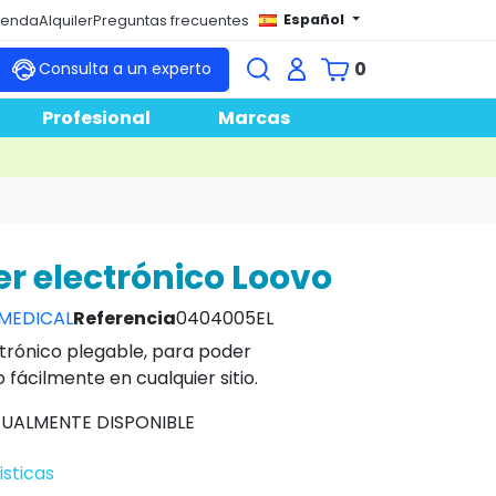
Español
tienda
Alquiler
Preguntas frecuentes
0
Consulta a un experto
Profesional
Marcas
er electrónico Loovo
 MEDICAL
Referencia
0404005EL
ctrónico plegable, para poder
 fácilmente en cualquier sitio.
UALMENTE DISPONIBLE
isticas