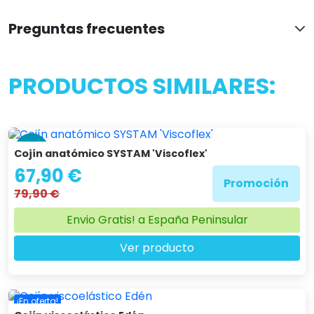
Preguntas frecuentes
PRODUCTOS SIMILARES:
-15 %
Cojín anatómico SYSTAM 'Viscoflex'
67,90 €
Promoción
79,90 €
Envio Gratis! a España Peninsular
Ver producto
¡En oferta!