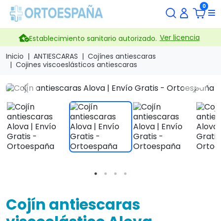
0
Ver licencia
Establecimiento sanitario autorizado.
Inicio
ANTIESCARAS
Cojínes antiescaras
Cojines viscoeslásticos antiescaras
search
Previous
Next
Cojín antiescaras