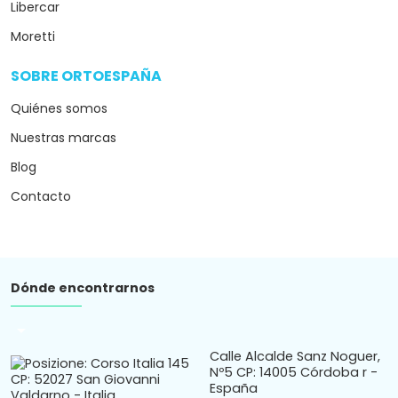
Libercar
Moretti
SOBRE ORTOESPAÑA
arrow_drop_down
Quiénes somos
Nuestras marcas
Blog
Contacto
Dónde encontrarnos
arrow_drop_down
Calle Alcalde Sanz Noguer,
Nº5 CP: 14005 Córdoba r -
España