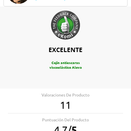
EXCELENTE
Cojín antiescaras
viscoelástico Alova
Valoraciones De Producto
11
Puntuación Del Producto
4.7
/
5