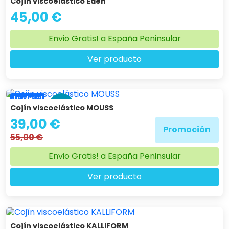
Cojín viscoelástico Edén
45,00 €
Envio Gratis! a España Peninsular
Ver producto
¡En oferta!
-29 %
Cojín viscoelástico MOUSS
39,00 €
Promoción
55,00 €
Envio Gratis! a España Peninsular
Ver producto
Cojín viscoelástico KALLIFORM