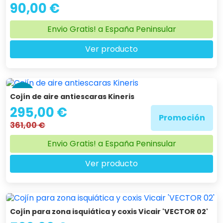
90,00 €
Envio Gratis! a España Peninsular
Ver producto
-18 %
Cojín de aire antiescaras Kineris
295,00 €
Promoción
361,00 €
Envio Gratis! a España Peninsular
Ver producto
Cojín para zona isquiática y coxis Vicair 'VECTOR 02'