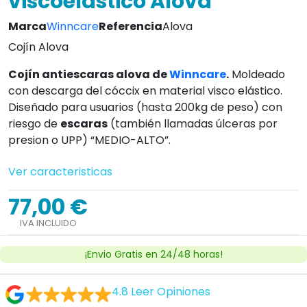
viscoelástico Alova
Marca
Winncare
Referencia
Alova
Cojín Alova
Cojín antiescaras alova de
Winncare
.
Moldeado
con descarga del cóccix en material visco elástico.
Diseñado para usuarios (hasta 200kg de peso) con
riesgo de
escaras
(también llamadas úlceras por
presion o UPP) “MEDIO-ALTO”.
Ver caracteristicas
77,00 €
IVA INCLUIDO
¡Envio Gratis en 24/48 horas!
4.8
Leer Opiniones