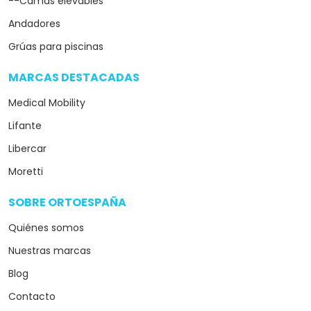
--Camas elevables
Andadores
Grúas para piscinas
MARCAS DESTACADAS
arrow_drop_down
Medical Mobility
Lifante
Libercar
Moretti
SOBRE ORTOESPAÑA
arrow_drop_down
Quiénes somos
Nuestras marcas
Blog
Contacto