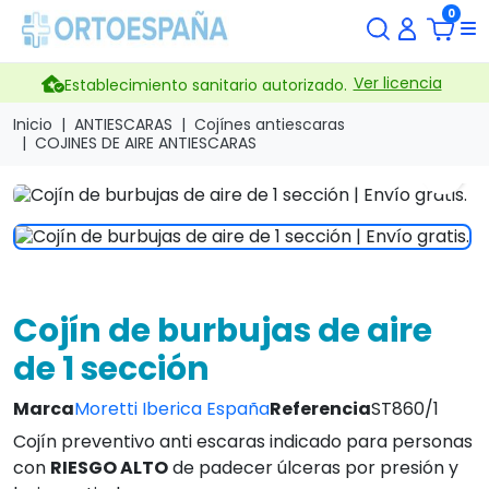
0
Ver licencia
Establecimiento sanitario autorizado.
Inicio
ANTIESCARAS
Cojínes antiescaras
COJINES DE AIRE ANTIESCARAS
search
Cojín de burbujas de aire
de 1 sección
Marca
Moretti Iberica España
Referencia
ST860/1
Cojín preventivo anti escaras indicado para personas
con
RIESGO ALTO
de padecer úlceras por presión y