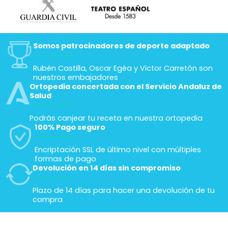
Somos patrocinadores de deporte adaptado
Rubén Castilla, Oscar Egéa y Victor Carretón son
nuestros embajadores
Ortopedia concertada con el Servicio Andaluz de
Salud
Podrás canjear tu receta en nuestra ortopedia
100% Pago seguro
Encriptación SSL de último nivel con múltiples
formas de pago
Devolución en 14 días sin compromiso
Plazo de 14 días para hacer una devolución de tu
compra