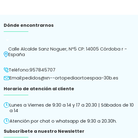
Dónde encontrarnos
arrow_drop_down
Calle Alcalde Sanz Noguer, Nº5 CP: 14005 Córdoba r -
España
Teléfono:
957845707
Email:
pedidos@xn--ortopediaortoespaa-30b.es
Horario de atención al cliente
Lunes a Viernes de 9:30 a 14 y 17 a 20.30 | Sábados de 10
a 14
Atención por chat o whatsapp de 9:30 a 20.30h.
Subscríbete a nuestro Newsletter