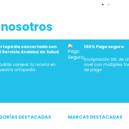
He comprado 
Alicante y el e
rápido Por si a
sirve cómo co
hablar con ell
 nosotros
de comprar y t
sobre tus nec
Empresa reco
Gracias
rtopedia concertada con
100% Pago seguro
l Servicio Andaluz de Salud
Encriptación SSL de ú
odrás canjear tu receta en
nivel con múltiples f
uestra ortopedia
de pago
GORÍAS DESTACADAS
MARCAS DESTACADAS