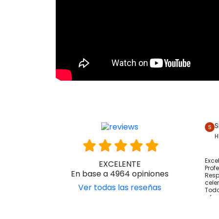
S
H
Exce
EXCELENTE
Prof
En base a 4964 opiniones
Resp
cele
Ver todas las reseñas
Todo
y fo