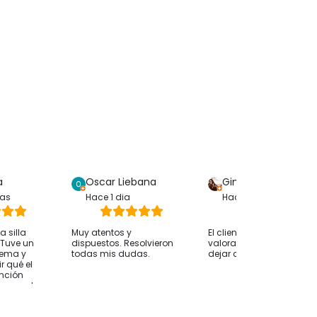
a
Oscar Liebana
Gina Bp
ras
Hace 1 dia
Hace 1 dia
 silla
Muy atentos y
El cliente solo ha
. Tuve un
dispuestos. Resolvieron
valorado su compra sin
lema y
todas mis dudas.
dejar comentarios
r qué el
ención
whassap ha
 hasta
 ocurría