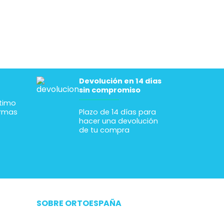
desde
nvío fue
 alguien le
nsejo
os antes
e orientan
esidades
mendable
Devolución en 14 días
sin compromiso
ltimo
ormas
Plazo de 14 días para
hacer una devolución
de tu compra
SOBRE ORTOESPAÑA