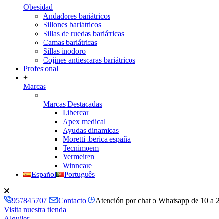
Obesidad
Andadores bariátricos
Sillones bariátricos
Sillas de ruedas bariátricas
Camas bariátricas
Sillas inodoro
Cojines antiescaras bariátricos
Profesional
+
Marcas
+
Marcas Destacadas
Libercar
Apex medical
Ayudas dinamicas
Moretti iberica españa
Tecnimoem
Vermeiren
Winncare
Español
Português
957845707
Contacto
Atención por chat o Whatsapp de 10 a 
Visita nuestra tienda
Alquiler