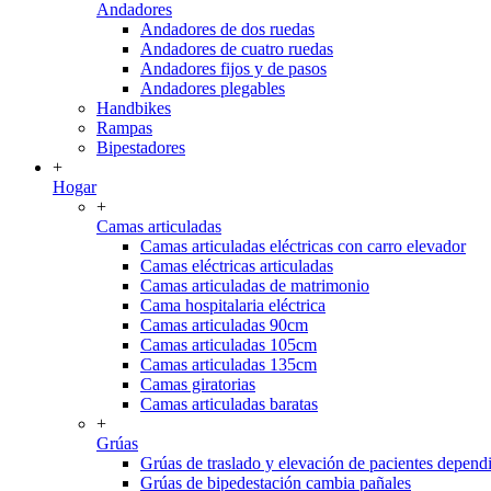
Andadores
Andadores de dos ruedas
Andadores de cuatro ruedas
Andadores fijos y de pasos
Andadores plegables
Handbikes
Rampas
Bipestadores
+
Hogar
+
Camas articuladas
Camas articuladas eléctricas con carro elevador
Camas eléctricas articuladas
Camas articuladas de matrimonio
Cama hospitalaria eléctrica
Camas articuladas 90cm
Camas articuladas 105cm
Camas articuladas 135cm
Camas giratorias
Camas articuladas baratas
+
Grúas
Grúas de traslado y elevación de pacientes depend
Grúas de bipedestación cambia pañales