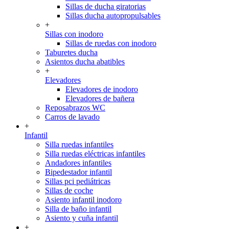
Sillas de ducha giratorias
Sillas ducha autopropulsables
+
Sillas con inodoro
Sillas de ruedas con inodoro
Taburetes ducha
Asientos ducha abatibles
+
Elevadores
Elevadores de inodoro
Elevadores de bañera
Reposabrazos WC
Carros de lavado
+
Infantil
Silla ruedas infantiles
Silla ruedas eléctricas infantiles
Andadores infantiles
Bipedestador infantil
Sillas pci pediátricas
Sillas de coche
Asiento infantil inodoro
Silla de baño infantil
Asiento y cuña infantil
+