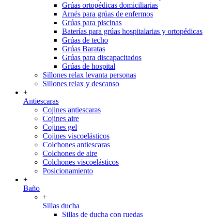
Grúas ortopédicas domiciliarias
Arnés para grúas de enfermos
Grúas para piscinas
Baterías para grúas hospitalarias y ortopédicas
Grúas de techo
Grúas Baratas
Grúas para discapacitados
Grúas de hospital
Sillones relax levanta personas
Sillones relax y descanso
+
Antiescaras
Cojines antiescaras
Cojines aire
Cojines gel
Cojines viscoelásticos
Colchones antiescaras
Colchones de aire
Colchones viscoelásticos
Posicionamiento
+
Baño
+
Sillas ducha
Sillas de ducha con ruedas