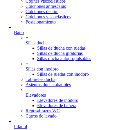
Cojines viscoelásticos
Colchones antiescaras
Colchones de aire
Colchones viscoelásticos
Posicionamiento
+
Baño
+
Sillas ducha
Sillas de ducha con ruedas
Sillas de ducha giratorias
Sillas ducha autopropulsables
+
Sillas con inodoro
Sillas de ruedas con inodoro
Taburetes ducha
Asientos ducha abatibles
+
Elevadores
Elevadores de inodoro
Elevadores de bañera
Reposabrazos WC
Carros de lavado
+
Infantil