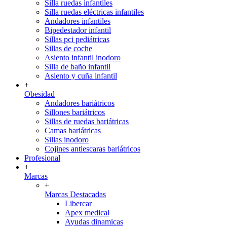
Silla ruedas infantiles
Silla ruedas eléctricas infantiles
Andadores infantiles
Bipedestador infantil
Sillas pci pediátricas
Sillas de coche
Asiento infantil inodoro
Silla de baño infantil
Asiento y cuña infantil
+
Obesidad
Andadores bariátricos
Sillones bariátricos
Sillas de ruedas bariátricas
Camas bariátricas
Sillas inodoro
Cojines antiescaras bariátricos
Profesional
+
Marcas
+
Marcas Destacadas
Libercar
Apex medical
Ayudas dinamicas