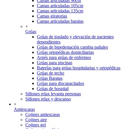
Camas articuladas 90cm
Camas articuladas 105cm
Camas articuladas 135cm
Camas giratorias
Camas articuladas baratas
+
Grúas
Grúas de traslado y elevación de pacientes
dependientes
Grúas de bipedestación cambia pañales
Grúas ortopédicas domiciliarias
Arnés para grúas de enfermos
Grúas para piscinas
Baterías para grúas hospitalarias y ortopédicas
Grúas de techo
Grúas Baratas
Grúas para discapacitados
Grúas de hospital
Sillones relax levanta personas
Sillones relax y descanso
+
Antiescaras
Cojines antiescaras
Cojines aire
Cojines gel