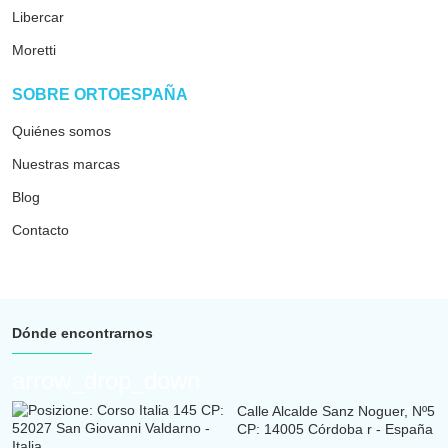
Libercar
Moretti
ar
SOBRE ORTOESPAÑA
Quiénes somos
Nuestras marcas
Blog
Contacto
Dónde encontrarnos
arrow_drop_down
Calle Alcalde Sanz Noguer, Nº5
CP: 14005 Córdoba r - España