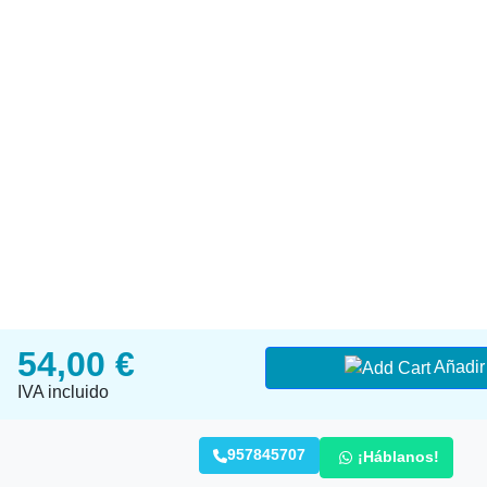
54,00 €
Añadir 
IVA incluido
957845707
¡Háblanos!