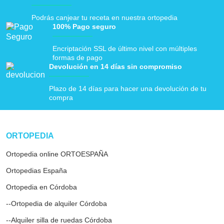
Podrás canjear tu receta en nuestra ortopedia
100% Pago seguro
Encriptación SSL de último nivel con múltiples
formas de pago
Devolución en 14 días sin compromiso
Plazo de 14 días para hacer una devolución de tu
compra
ar
ORTOPEDIA
Ortopedia online ORTOESPAÑA
Ortopedias España
Ortopedia en Córdoba
--Ortopedia de alquiler Córdoba
--Alquiler silla de ruedas Córdoba