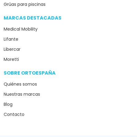
Grúas para piscinas
MARCAS DESTACADAS
arrow_drop_down
Medical Mobility
Lifante
Libercar
Moretti
SOBRE ORTOESPAÑA
arrow_drop_down
Quiénes somos
Nuestras marcas
Blog
Contacto