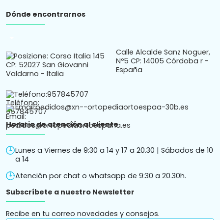
Dónde encontrarnos
arrow_drop_down
Calle Alcalde Sanz Noguer,
Nº5 CP: 14005 Córdoba r -
España
Teléfono:
957845707
Email:
pedidos@xn--ortopediaortoespaa-30b.es
Horario de atención al cliente
Lunes a Viernes de 9:30 a 14 y 17 a 20.30 | Sábados de 10
a 14
Atención por chat o whatsapp de 9:30 a 20.30h.
Subscríbete a nuestro Newsletter
Recibe en tu correo novedades y consejos.