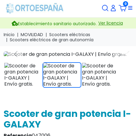
0
Ver licencia
Establecimiento sanitario autorizado.
Inicio
MOVILIDAD
Scooters eléctricas
Scooters eléctricos de gran autonomía
search
Previous
Next
Scooter de gran potencia I-
GALAXY
Referencia
047006