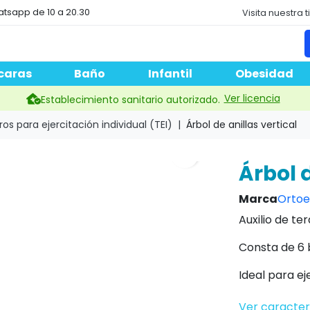
atsapp de 10 a 20.30
Visita nuestra 
caras
Baño
Infantil
Obesidad
Ver licencia
Establecimiento sanitario autorizado.
ros para ejercitación individual (TEI)
Árbol de anillas vertical
search
Árbol d
Marca
Ortoe
Auxilio de ter
Consta de 6 b
Ideal para ej
Ver caracter