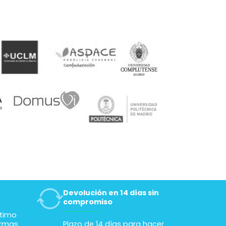
que he visto. Muchas
gracias
Devolución en 14 días sin
compromiso
ltimo
ormas
Plazo de 14 días para hacer