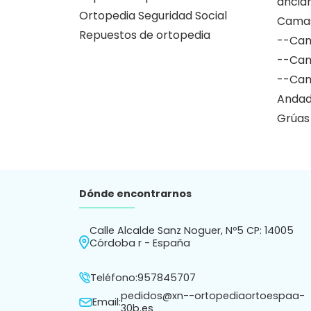
ancia
Ortopedia Seguridad Social
Camas
Repuestos de ortopedia
--Cam
--Cam
--Cam
Andad
Grúas
Dónde encontrarnos
Calle Alcalde Sanz Noguer, Nº5 CP: 14005
Córdoba r - España
Teléfono:
957845707
pedidos@xn--ortopediaortoespaa-
Email:
30b.es