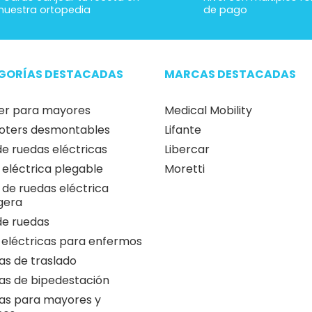
nuestra ortopedia
de pago
GORÍAS DESTACADAS
MARCAS DESTACADAS
er para mayores
Medical Mobility
oters desmontables
Lifante
 de ruedas eléctricas
Libercar
a eléctrica plegable
Moretti
a de ruedas eléctrica
igera
 de ruedas
 eléctricas para enfermos
as de traslado
as de bipedestación
as para mayores y