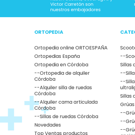
Victor Carretón son
nuestros embajadores
ORTOPEDIA
CATE
Ortopedia online ORTOESPAÑA
Scoot
Ortopedias España
--Sco
Ortopedia en Córdoba
Sillas
--Ortopedia de alquiler
--Sill
Córdoba
--Sill
--Alquiler silla de ruedas
ultral
Córdoba
Sillas
--Alquiler cama articulada
Grúas
Córdoba
--Grú
--Sillas de ruedas Córdoba
--Grú
Novedades
--Grú
Top Ventas productos