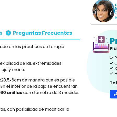
¿
N
C
e
a
Preguntas Frecuentes
P
lizado en las practicas de terapia
Pl
P
C
lexibilidad de las extremidades
R
e ojo y mano.
H
0x20,5x6cm de manera que es posible
Te
 En el interior de la caja se encuentran
60 anillas
con diámetro de 3 medidas
rras, con posibilidad de modificar la