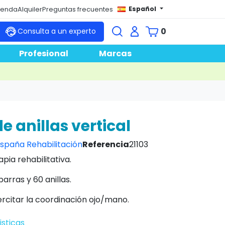
Español
tienda
Alquiler
Preguntas frecuentes
0
Consulta a un experto
Profesional
Marcas
e anillas vertical
spaña Rehabilitación
Referencia
21103
apia rehabilitativa.
arras y 60 anillas.
ercitar la coordinación ojo/mano.
isticas