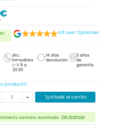
 €
O
4.8
Leer Opiniones
 en
Atc.
14 días
3 años
inmediata
devolución
de
L-V 9 a
garantía
20:30
tu producto!
Añadir al carrito

Ver licencia
cimiento sanitario autorizado.