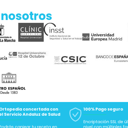
 nosotros
Ortopedia concertada con
100% Pago seguro
el Servicio Andaluz de Salud
Encriptación SSL de ú
Podrás canjear tu receta en
nivel con múltiples f