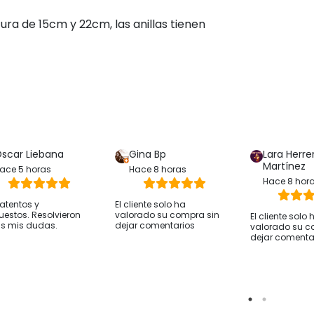
ura de 15cm y 22cm, las anillas tienen
scar Liebana
Gina Bp
Lara Herre
Martínez
ace 5 horas
Hace 8 horas
Hace 8 hor
atentos y
El cliente solo ha
uestos. Resolvieron
valorado su compra sin
El cliente solo 
s mis dudas.
dejar comentarios
valorado su c
dejar comenta