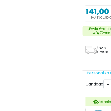
141,00
IVA INCLUID
¡Envio Gratis
48/72hrs!
Envio
Gratis!
!Personaliza 
Cantidad

Estable