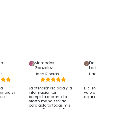
ro
Mercedes
Dolores Hijon
Gonzalez
Loriente
as
Hace 17 horas
Hace 12 horas
ha
La atención recibida y la
El cliente solo ha
ompra sin
información tan
valorado su compra sin
rios
completa que me dio
dejar comentarios
Niceto, me ha servido
para aclarar todas mis
dudas. El producto tiene
una buena relación
calidad precio, y junto
con la atención creo
que es la mejor opción