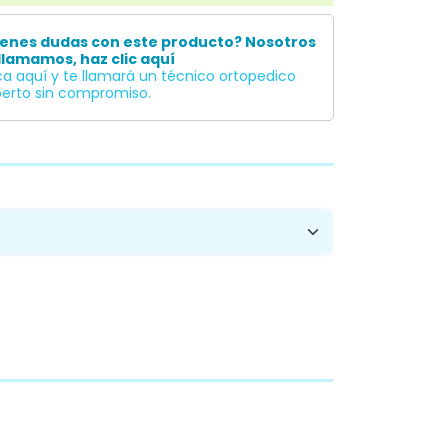
Ver licencia
imiento sanitario autorizado.
ienes dudas con este producto? Nosotros
llamamos, haz clic aquí
ca aquí y te llamará un técnico ortopedico
erto sin compromiso.