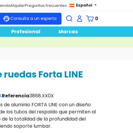
Español
tienda
Alquiler
Preguntas frecuentes
0
Consulta a un experto
Profesional
Marcas
e ruedas Forta LINE
A
Referencia
3868.XX0X
as de aluminio FORTA LINE con un diseño
e los tubos del respaldo que permiten al
o de la totalidad de la profundidad del
iendo soporte lumbar.