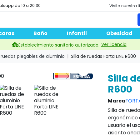
atsapp de 10 a 20.30
Visita nuestra 
caras
Baño
Infantil
Obesidad
Ver licencia
Establecimiento sanitario autorizado.
e ruedas plegables de aluminio
Silla de ruedas Forta LINE R600
Silla d
R600
Marca
FORT
Silla de rued
ergonómico d
usuario el us
asiento añad