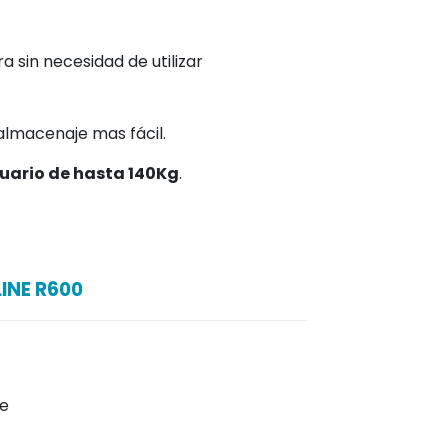
rtoespaa-30b.es/sillas-de-ruedas-
as-forta-line-ruedas-300.html
cluyen respaldo, asiento y
lo que garantiza la durabilidad de esta
a sin necesidad de utilizar
almacenaje mas fácil.
uario de hasta 140Kg
.