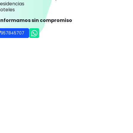
rofesionales
an para empresas Ortoespaña
rofesionales de la salud
entros de educación especial
esidencias
oteles
 informamos sin compromiso
957845707