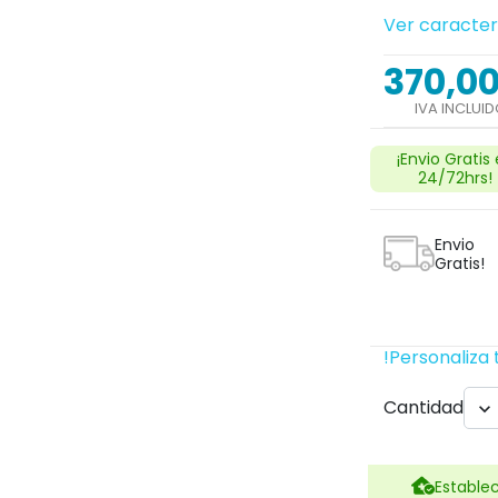
Ver caracter
370,0
IVA INCLUI
Next
¡Envio Gratis
24/72hrs!
Envio
Gratis!
!Personaliza 
Cantidad

search