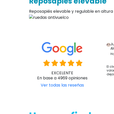
Cojín viscoelástico an
Cojin viscoelástico antiescaras que evita l
usuarios que pasan varias horas sobre la si
Reposapiés elevable
Reposapiés elevable y regulable en altura 
J
A
Ha
El cl
valo