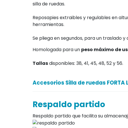
Ruedas de 300 ->
https://xn--ortopediao
plegables-de-aluminio/819-silla-de-rued
Con 5 colores distintos para elegir, que in
reposabrazos.
Fabricado en
aluminio sin soldaduras
, 
silla de ruedas.
Reposapies extraibles y regulables en altur
herramientas.
Se pliega en segundos, para un traslado y 
Homologada para un
peso máximo de us
Tallas
disponibles: 38, 41, 45, 48, 52 y 56.