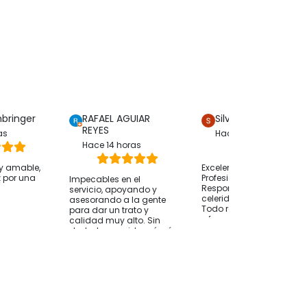
mbringer
RAFAEL AGUIAR
Silvia Merello
REYES
as
Hace 6 horas
Hace 14 horas
y amable,
Excelente atención
z por una
Profesional y humana
Impecables en el
Responsabilidad y
servicio, apoyando y