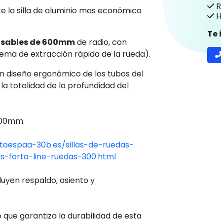
a
Preguntas Frecuentes
P
a Line R600 de
Pl
P
C
R
e la silla de aluminio mas económica
H
Te
lsables de 600mm
de radio, con
tema de extracción rápida de la rueda).
n diseño ergonómico de los tubos del
la totalidad de la profundidad del
600mm.