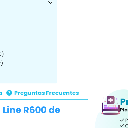
€)
€)