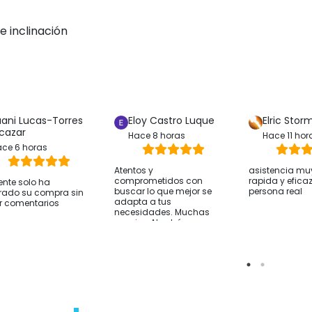
tiescaras
a aparición de úlceras por presión a
lla de ruedas.
e inclinación
uani Lucas-Torres
Eloy Castro Luque
Elric Stor
lcazar
Hace 8 horas
Hace 11 hor
ce 6 horas
Atentos y
asistencia mu
comprometidos con
rapida y efica
iente solo ha
buscar lo que mejor se
persona real
rado su compra sin