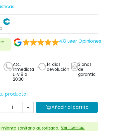
isticas
0 €
DO
4.8
Leer Opiniones
 en
Atc.
14 días
3 años
inmediata
devolución
de
L-V 9 a
garantía
20:30
tu producto!
Añadir al carrito
