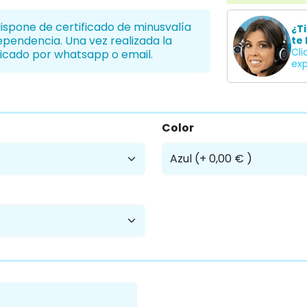
Establec
dispone de certificado de minusvalía
¿T
dependencia. Una vez realizada la
te 
Cli
icado por whatsapp o email.
exp
Color