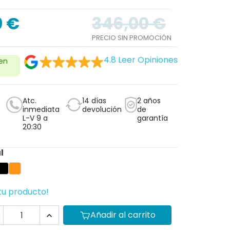
0 €
346,00 €
PRECIO SIN PROMOCIÓN
4.8
Leer Opiniones
 en
Atc.
14 días
2 años
inmediata
devolución
de
L-V 9 a
garantía
20:30
l
tracita
nco
Negro
Naranja
tu producto!
Añadir al carrito
