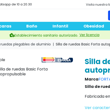
atsapp de 10 a 20.30
Visita nuestra 
caras
Baño
Infantil
Obesidad
Ver licencia
Establecimiento sanitario autorizado.
e ruedas plegables de aluminio
Silla de ruedas Basic Forta aut
Silla 
autop
Marca
FORT
Silla de rue
Fabricada e
Ver caracter