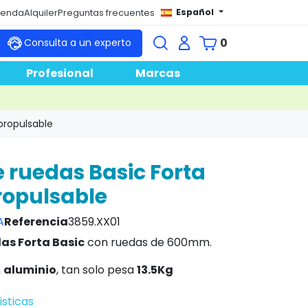
Español
tienda
Alquiler
Preguntas frecuentes
0
Consulta a un experto
Profesional
Marcas
opropulsable
de ruedas Basic Forta
ropulsable
A
Referencia
3859.XX01
das Forta Basic
con ruedas de 600mm.
n
aluminio
, tan solo pesa
13.5Kg
isticas