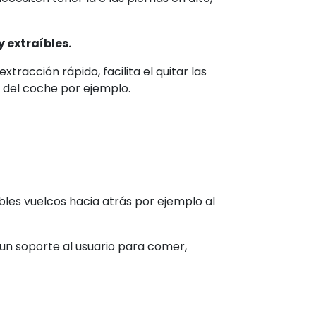
cesiten tener la o las piernas en alto,
 extraíbles.
xtracción rápido, facilita el quitar las
o del coche por ejemplo.
bles vuelcos hacia atrás por ejemplo al
e un soporte al usuario para comer,