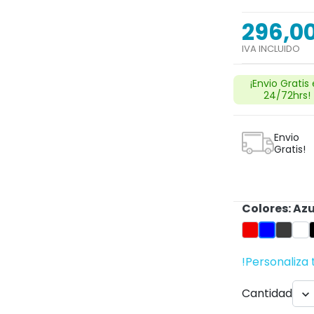
296,0
IVA INCLUIDO
Next
¡Envio Gratis
24/72hrs!
Envio
Gratis!
Colores: Azu
Rojo
Gris An
Bla
Azul
!Personaliza 
search
Cantidad
