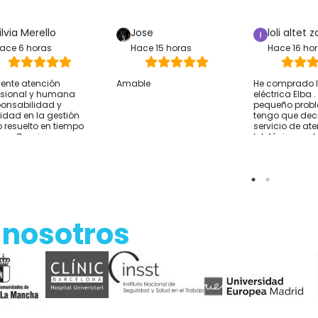
ilvia Merello
Jose
loli altet z
ace 6 horas
Hace 15 horas
Hace 16 ho
lente atención
Amable
He comprado la
esional y humana
eléctrica Elba 
onsabilidad y
pequeño prob
ridad en la gestión
tengo que deci
 resuelto en tiempo
servicio de at
rma Gracias
telefónica y 
sido excelente
resolver lo que
He comprado 
Alicante y el e
rápido Por si a
sirve cómo co
hablar con ell
 nosotros
de comprar y t
sobre tus nec
Empresa reco
Gracias