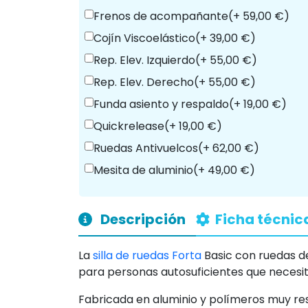
Accesorios
Selecciona una opción
Frenos de acompañante
(+ 59,00 €)
Cojín Viscoelástico
(+ 39,00 €)
Rep. Elev. Izquierdo
(+ 55,00 €)
Rep. Elev. Derecho
(+ 55,00 €)
Funda asiento y respaldo
(+ 19,00 €)
Quickrelease
(+ 19,00 €)
Ruedas Antivuelcos
(+ 62,00 €)
Mesita de aluminio
(+ 49,00 €)
Descripción
Ficha técnic
La
silla de ruedas
Forta
Basic con ruedas d
para personas autosuficientes que necesitan 