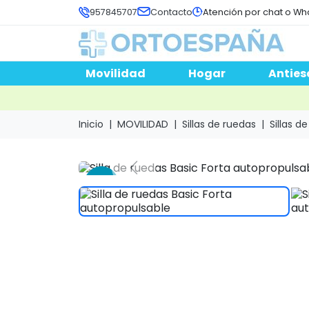
957845707
Contacto
Atención por chat o Wh
Movilidad
Hogar
Anties
Inicio
MOVILIDAD
Sillas de ruedas
Sillas d
-14 %