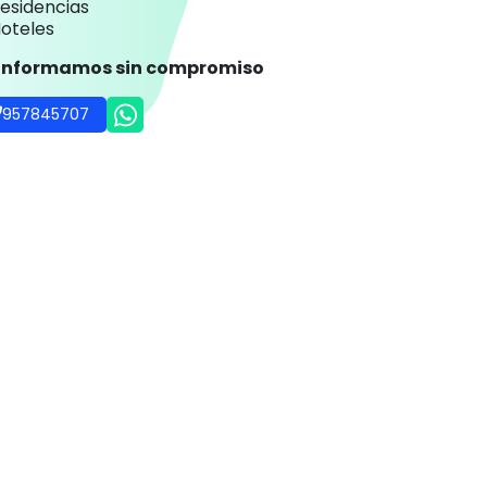
rofesionales de la salud
entros de educación especial
esidencias
oteles
 informamos sin compromiso
957845707