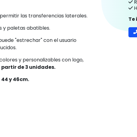
P
C
stentes, tan solo pesa 13.5Kg y está
R
H
rmitir las transferencias laterales.
Te
s y paletas abatibles.
 puede "estrechar" con el usuario
ucidos.
colores y personalizables con logo,
 partir de 3 unidades.
, 44 y 46cm.