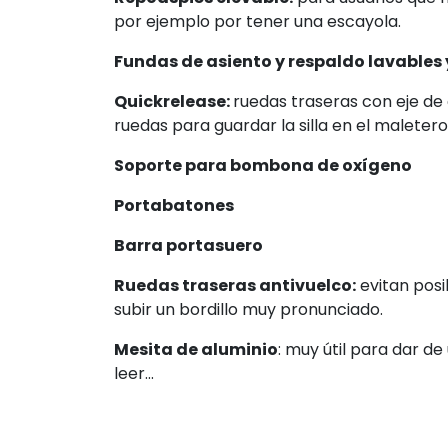
padecer escaras.
Repoaspiés elevable:
para usuarios que ne
por ejemplo por tener una escayola.
Fundas de asiento y respaldo lavables y
Quickrelease:
ruedas traseras con eje de e
ruedas para guardar la silla en el maleter
Soporte para bombona de oxígeno
Portabatones
Barra portasuero
Ruedas traseras antivuelco:
evitan posi
subir un bordillo muy pronunciado.
Mesita de aluminio
: muy útil para dar d
leer...