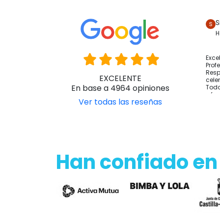
S
H
Exce
Prof
Resp
EXCELENTE
cele
En base a 4964 opiniones
Todo
y fo
Ver todas las reseñas
Han confiado en