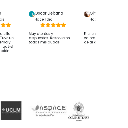
a
Oscar Liebana
Gina Bp
ras
Hace 1 dia
Hace 1 dia
 silla
Muy atentos y
El cliente solo ha
. Tuve un
dispuestos. Resolvieron
valorado su compra sin
lema y
todas mis dudas.
dejar comentarios
r qué el
ención
whassap ha
 hasta
 ocurría
desde
nvío fue
 alguien le
nsejo
os antes
e orientan
esidades
mendable