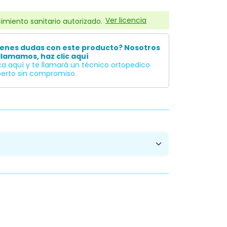
Ver licencia
imiento sanitario autorizado.
ienes dudas con este producto? Nosotros
llamamos, haz clic aquí
ca aquí y te llamará un técnico ortopedico
erto sin compromiso.