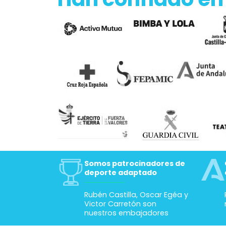
En base a 4964 opiniones
Todo
y fo
Ver todas las reseñas
Han confiado en