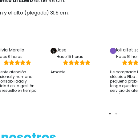
lco es de 96 cm, si se incluyen los
in antivuelco) es de 75,5 cm.
iento al suelo
es de 48 cm.
 y el alto (plegada) 31,5 cm.
ilvia Merello
Jose
loli altet z
ace 6 horas
Hace 15 horas
Hace 16 ho
lente atención
Amable
He comprado la
esional y humana
eléctrica Elba 
onsabilidad y
pequeño prob
ridad en la gestión
tengo que deci