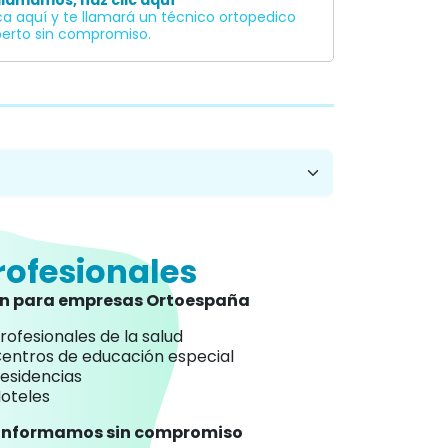
Ver licencia
imiento sanitario autorizado.
ienes dudas con este producto? Nosotros
llamamos, haz clic aquí
ca aquí y te llamará un técnico ortopedico
erto sin compromiso.
rofesionales