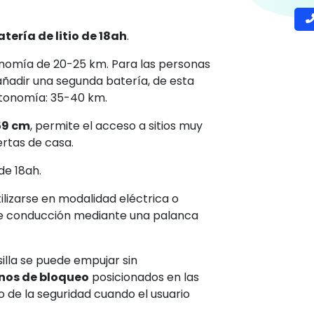
Pl
P
positivo para la movilidad pensado
C
plasarse en autonomía, seguridad y
R
H
Te
able será posible llevarla en coche o en
atería de litio de 18ah
.
onomía de 20-25 km. Para las personas
ñadir una segunda batería, de esta
utonomía: 35-40 km.
 59 cm
, permite el acceso a sitios muy
rtas de casa.
de 18ah.
lizarse en modalidad eléctrica o