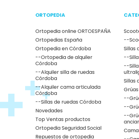
Somos patrocinadores de
deporte adaptado
Rubén Castilla, Oscar Egéa y
Victor Carretón son
nuestros embajadores
ORTOPEDIA
CATE
Ortopedia online ORTOESPAÑA
Scoot
Ortopedias España
--Sco
Ortopedia en Córdoba
Sillas
--Ortopedia de alquiler
--Sill
Córdoba
--Sill
--Alquiler silla de ruedas
ultral
Córdoba
Sillas
--Alquiler cama articulada