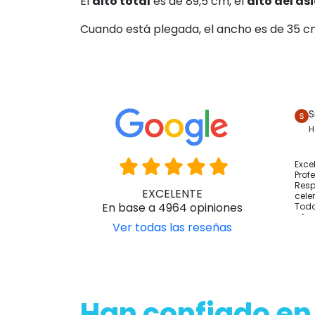
42 cm.
La
profundidad total
sin ruedines antivue
ruedines antivuelco es 96 cm.
La profundidad con reposapiés plegados (s
El
alto total
es de 89,5 cm, el
alto del as
Cuando está plegada, el ancho es de 35 cm
S
H
Exce
Prof
Resp
EXCELENTE
cele