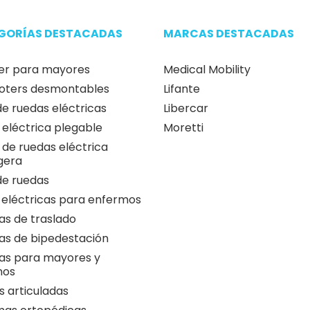
Ortopedia concertada con
100% Pago seguro
el Servicio Andaluz de Salud
Encriptación SSL de ú
Podrás canjear tu receta en
nivel con múltiples f
nuestra ortopedia
de pago
GORÍAS DESTACADAS
MARCAS DESTACADAS
er para mayores
Medical Mobility
oters desmontables
Lifante
 de ruedas eléctricas
Libercar
a eléctrica plegable
Moretti
a de ruedas eléctrica
igera
 de ruedas