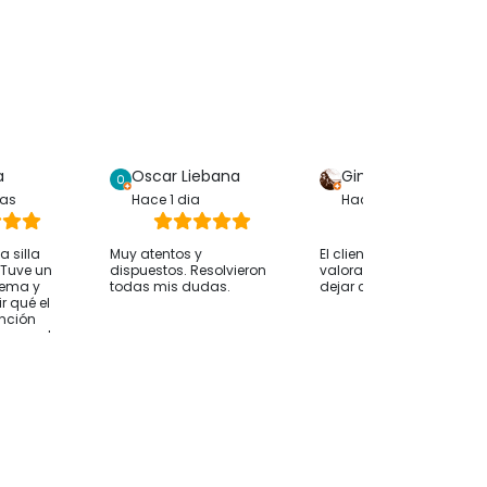
a
Oscar Liebana
Gina Bp
ras
Hace 1 dia
Hace 1 dia
 silla
Muy atentos y
El cliente solo ha
. Tuve un
dispuestos. Resolvieron
valorado su compra sin
lema y
todas mis dudas.
dejar comentarios
r qué el