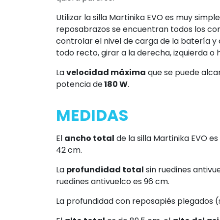
manual. Se puede cambiar la modalidad 
que se encuentra en la parte trasera.
Cuando se utiliza en modalidad manual, la 
complicaciones. Además, dispone de
2 fr
ruedas traseras, para garantizar el máxim
quiera pararse.
Utilizar la silla Martinika EVO es muy simple
reposabrazos se encuentran todos los com
controlar el nivel de carga de la batería 
todo recto, girar a la derecha, izquierda o 
La
velocidad máxima
que se puede alca
potencia de
180 W
.
MEDIDAS
El
ancho total
de la silla Martinika EVO es