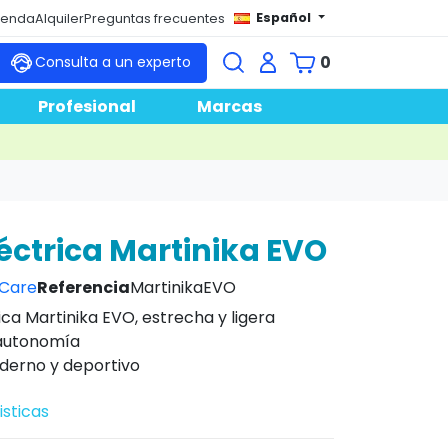
Español
tienda
Alquiler
Preguntas frecuentes
0
Consulta a un experto
Profesional
Marcas
eléctrica Martinika EVO
 Care
Referencia
MartinikaEVO
rica Martinika EVO, estrecha y ligera
autonomía
derno y deportivo
isticas