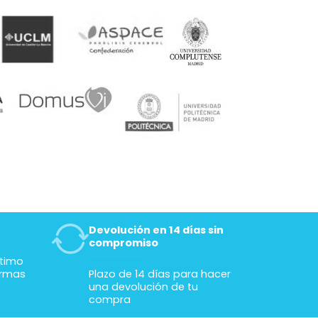
ención
whassap ha
 hasta
 ocurría
desde
nvío fue
 alguien le
nsejo
os antes
e orientan
esidades
mendable