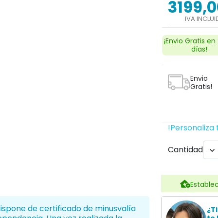
3199,0
IVA INCLU
¡Envio Gratis en
días!
Next
Envio
Gratis!
!Personaliza 
Cantidad

search