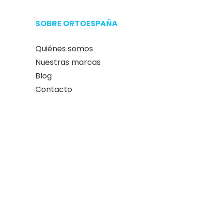
Devolución en 14 días sin
compromiso
ltimo
ormas
Plazo de 14 días para hacer
una devolución de tu
compra
SOBRE ORTOESPAÑA
Quiénes somos
Nuestras marcas
Blog
Contacto