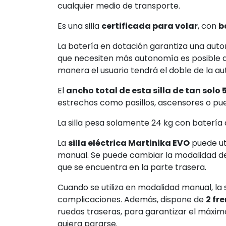
CARACTERÍSTICAS
La
silla eléctrica Martinika EVO
es un dis
para aquellas personas que necesitan des
facilidad.
Gracias al chasis de aluminio ligero y pleg
cualquier medio de transporte.
Es una silla
certificada para volar
, con
b
La batería en dotación garantiza una aut
que necesiten más autonomía es posible a
manera el usuario tendrá el doble de la a
El
ancho total de esta silla de tan solo
estrechos como pasillos, ascensores o pue
La silla pesa solamente 24 kg con batería 
La
silla eléctrica Martinika EVO
puede uti