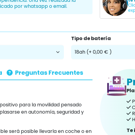
Establec
dispone de certificado de minusvalía
¿T
dependencia. Una vez realizada la
te 
Cli
icado por whatsapp o email.
exp
Tipo de batería
a
Preguntas Frecuentes
P