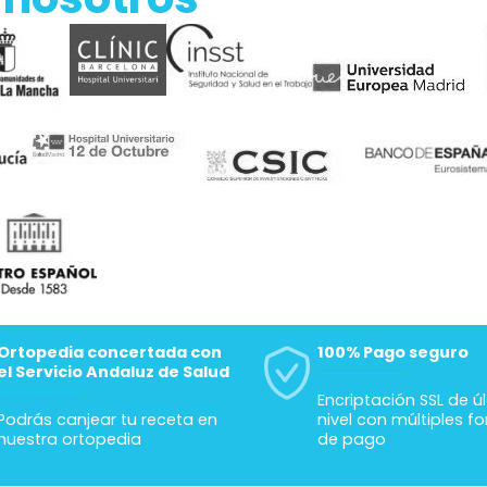
 resuelto en tiempo
servicio de at
rma Gracias
telefónica y 
sido excelente
resolver lo que
He comprado 
Alicante y el e
rápido Por si a
sirve cómo co
hablar con ell
 nosotros
de comprar y t
sobre tus nec
Empresa reco
Gracias