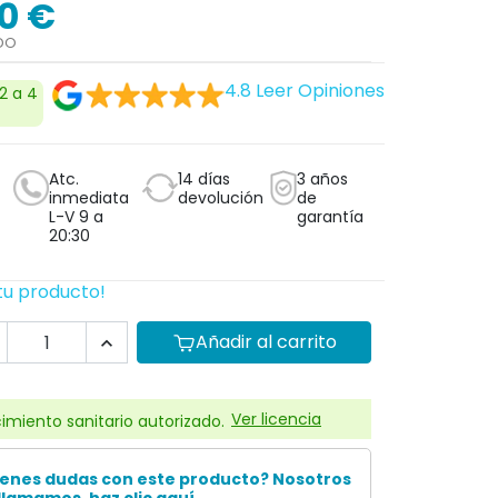
0 €
IDO
4.8
Leer Opiniones
 2 a 4
Atc.
14 días
3 años
inmediata
devolución
de
L-V 9 a
garantía
20:30
tu producto!
Añadir al carrito
