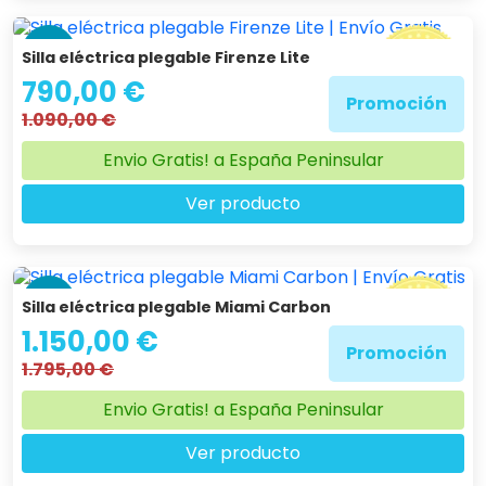
-28 %
Silla eléctrica plegable Firenze Lite
790,00 €
Promoción
1.090,00 €
Envio Gratis! a España Peninsular
Ver producto
-36 %
Silla eléctrica plegable Miami Carbon
1.150,00 €
Promoción
1.795,00 €
Envio Gratis! a España Peninsular
Ver producto