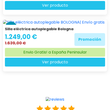
Ver producto
-24 %
Silla eléctrica autoplegable Bologna
1.249,00 €
Promoción
1.639,00 €
Envio Gratis! a España Peninsular
Ver producto