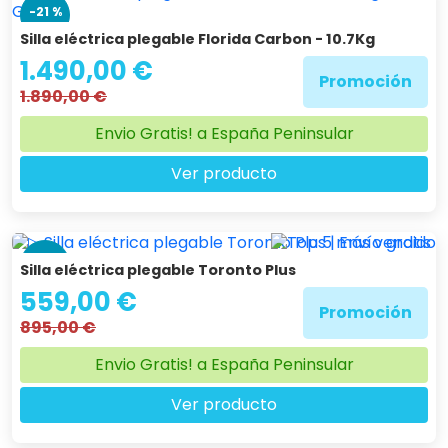
-21 %
Silla eléctrica plegable Florida Carbon - 10.7Kg
1.490,00 €
Promoción
1.890,00 €
Envio Gratis! a España Peninsular
Ver producto
-38 %
Silla eléctrica plegable Toronto Plus
559,00 €
Promoción
895,00 €
Envio Gratis! a España Peninsular
Ver producto