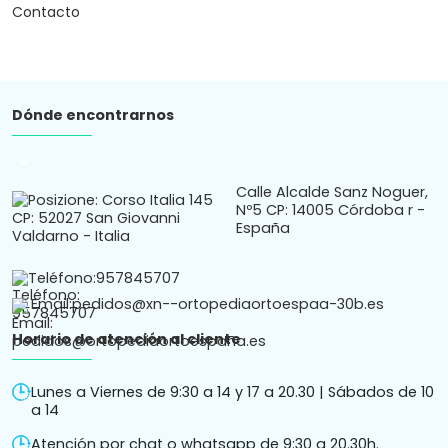
Contacto
Dónde encontrarnos
arrow_drop_down
Calle Alcalde Sanz Noguer,
Nº5 CP: 14005 Córdoba r -
España
Teléfono:
957845707
Email:
pedidos@xn--ortopediaortoespaa-30b.es
Horario de atención al cliente
Lunes a Viernes de 9:30 a 14 y 17 a 20.30 | Sábados de 10
a 14
Atención por chat o whatsapp de 9:30 a 20.30h.