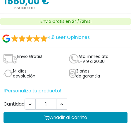
1560,00 €
IVA INCLUIDO
¡Envio Gratis en 24/72hrs!
4.8
Leer Opiniones
Envio Gratis!
Atc. inmediata
L-V 9 a 20:30
14 días
3 años
devolución
de garantía
!Personaliza tu producto!
Cantidad


Añadir al carrito