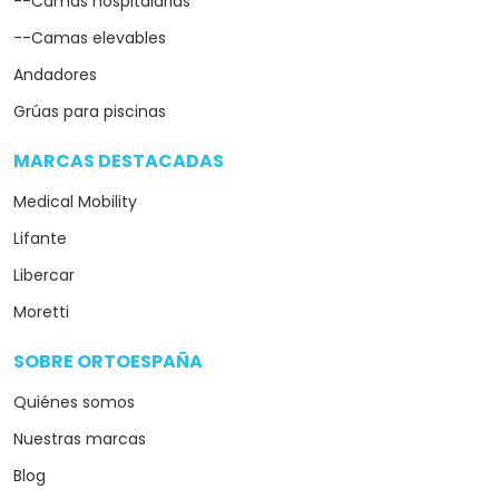
--Camas hospitalarias
--Camas elevables
Andadores
Grúas para piscinas
MARCAS DESTACADAS
arrow_drop_down
Medical Mobility
Lifante
Libercar
Moretti
SOBRE ORTOESPAÑA
arrow_drop_down
Quiénes somos
Nuestras marcas
Blog