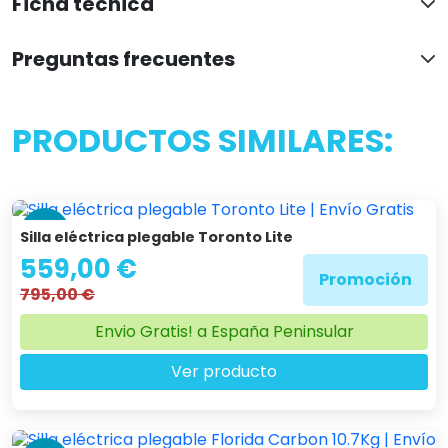
Ficha técnica
Preguntas frecuentes
PRODUCTOS SIMILARES:
-30 %
Silla eléctrica plegable Toronto Lite
559,00 €
Promoción
795,00 €
Envio Gratis! a España Peninsular
Ver producto