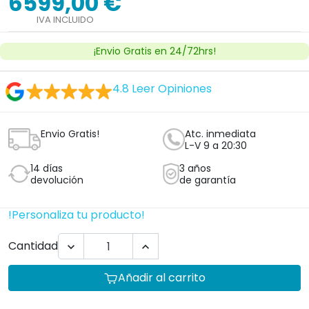
6599,00 €
IVA INCLUIDO
¡Envio Gratis en 24/72hrs!
4.8
Leer Opiniones
Envio Gratis!
Atc. inmediata
L-V 9 a 20:30
14 días
3 años
devolución
de garantía
!Personaliza tu producto!
Cantidad


Añadir al carrito