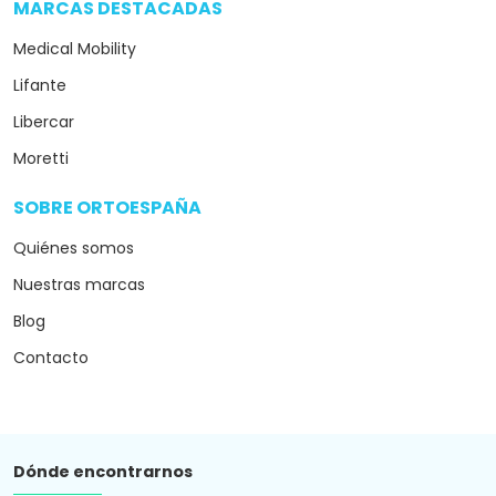
MARCAS DESTACADAS
arrow_drop_down
Medical Mobility
Lifante
Libercar
Moretti
SOBRE ORTOESPAÑA
arrow_drop_down
Quiénes somos
Nuestras marcas
Blog
Contacto
Dónde encontrarnos