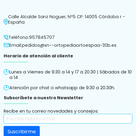
arrow_drop_down
Calle Alcalde Sanz Noguer, Nº5 CP: 14005 Córdoba r -
España
Teléfono:
957845707
Email:
pedidos@xn--ortopediaortoespaa-30b.es
Horario de atención al cliente
Lunes a Viernes de 9:30 a 14 y 17 a 20.30 | Sábados de 10
a 14
Atención por chat o whatsapp de 9:30 a 20.30h.
Subscríbete a nuestro Newsletter
Recibe en tu correo novedades y consejos.