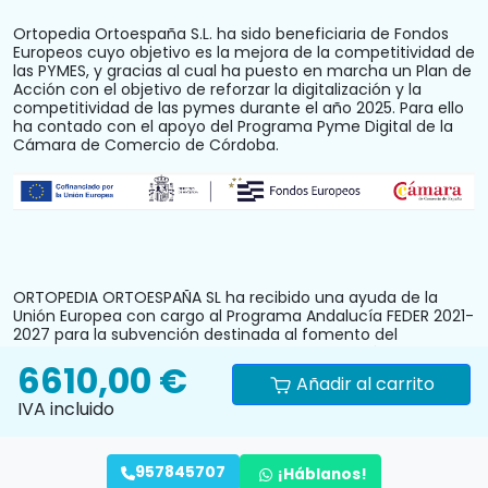
Ortopedia Ortoespaña S.L. ha sido beneficiaria de Fondos
Europeos cuyo objetivo es la mejora de la competitividad de
las PYMES, y gracias al cual ha puesto en marcha un Plan de
Acción con el objetivo de reforzar la digitalización y la
competitividad de las pymes durante el año 2025. Para ello
ha contado con el apoyo del Programa Pyme Digital de la
Cámara de Comercio de Córdoba.
ORTOPEDIA ORTOESPAÑA SL ha recibido una ayuda de la
Unión Europea con cargo al Programa Andalucía FEDER 2021-
2027 para la subvención destinada al fomento del
crecimiento, la competitividad y la consolidación de las
6610,00 €
personas trabajadoras autónomas y pymes comerciales y
Añadir al carrito
artesanas, mediante la mejora del equipamiento
IVA incluido
productivo, instalaciones u otros activos fijos (reforma y
acondicionamiento del local comercial). N.º Expediente:
PYM242024CO000000028.
957845707
¡Háblanos!