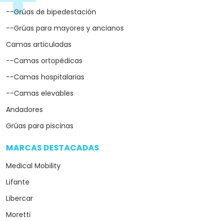
--Grúas de bipedestación
--Grúas para mayores y ancianos
Camas articuladas
--Camas ortopédicas
--Camas hospitalarias
--Camas elevables
Andadores
Grúas para piscinas
MARCAS DESTACADAS
arrow_drop_down
Medical Mobility
Lifante
Libercar
Moretti