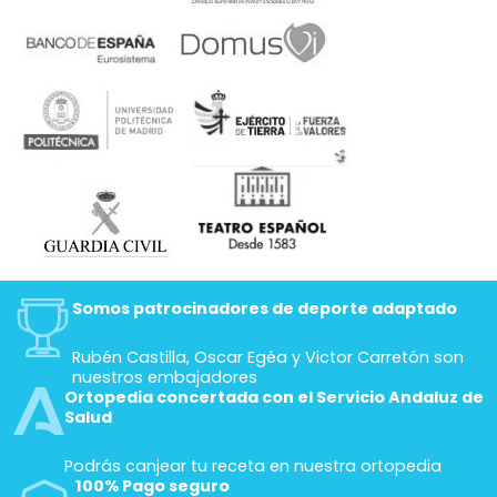
Somos patrocinadores de deporte adaptado
Rubén Castilla, Oscar Egéa y Victor Carretón son
nuestros embajadores
Ortopedia concertada con el Servicio Andaluz de
Salud
Podrás canjear tu receta en nuestra ortopedia
100% Pago seguro