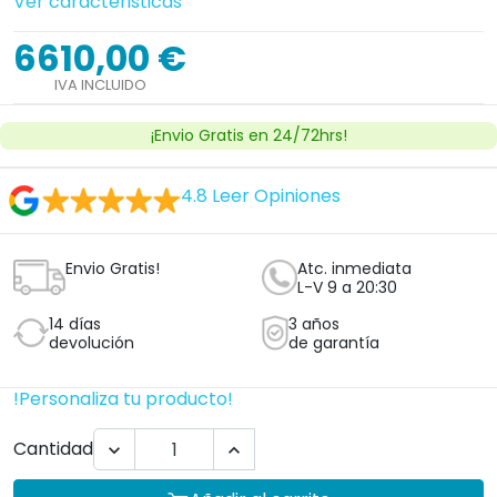
Ver caracteristicas
6610,00 €
IVA INCLUIDO
¡Envio Gratis en 24/72hrs!
4.8
Leer Opiniones
Envio Gratis!
Atc. inmediata
L-V 9 a 20:30
14 días
3 años
devolución
de garantía
!Personaliza tu producto!
Cantidad

