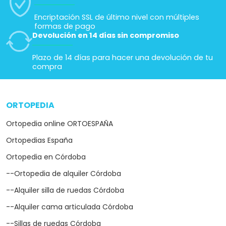
Encriptación SSL de último nivel con múltiples
formas de pago
Devolución en 14 días sin compromiso
Plazo de 14 días para hacer una devolución de tu
compra
ORTOPEDIA
arrow_drop_down
Ortopedia online ORTOESPAÑA
Ortopedias España
Ortopedia en Córdoba
--Ortopedia de alquiler Córdoba
--Alquiler silla de ruedas Córdoba
--Alquiler cama articulada Córdoba
--Sillas de ruedas Córdoba