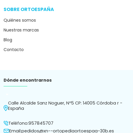
SOBRE ORTOESPAÑA
arrow_drop_down
Quiénes somos
Nuestras marcas
Blog
Contacto
Dónde encontrarnos
arrow_drop_down
Calle Alcalde Sanz Noguer, Nº5 CP: 14005 Córdoba r -
España
Teléfono:
957845707
Email:
pedidos@xn--ortopediaortoespaa-30b.es