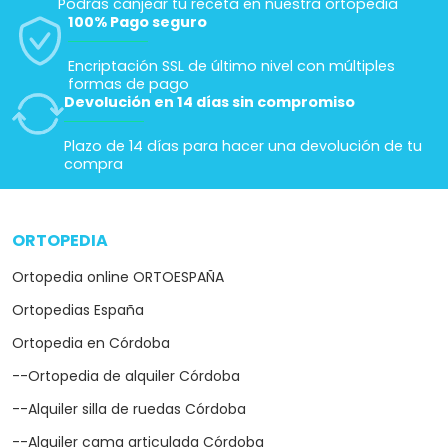
Podrás canjear tu receta en nuestra ortopedia
100% Pago seguro
Encriptación SSL de último nivel con múltiples
formas de pago
Devolución en 14 días sin compromiso
Plazo de 14 días para hacer una devolución de tu
compra
ORTOPEDIA
arrow_drop_down
Ortopedia online ORTOESPAÑA
Ortopedias España
Ortopedia en Córdoba
--Ortopedia de alquiler Córdoba
--Alquiler silla de ruedas Córdoba
--Alquiler cama articulada Córdoba