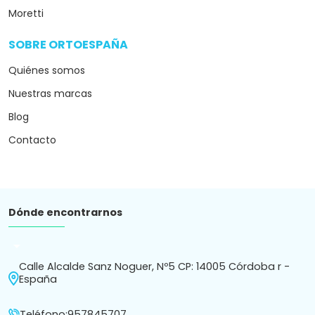
Moretti
SOBRE ORTOESPAÑA
arrow_drop_down
Quiénes somos
Nuestras marcas
Blog
Contacto
Dónde encontrarnos
arrow_drop_down
Calle Alcalde Sanz Noguer, Nº5 CP: 14005 Córdoba r -
España
Teléfono:
957845707