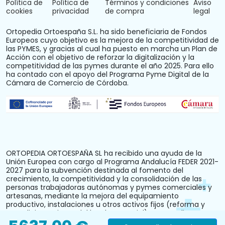
Política de
Política de
Términos y condiciones
Aviso
cookies
privacidad
de compra
legal
Ortopedia Ortoespaña S.L. ha sido beneficiaria de Fondos
Europeos cuyo objetivo es la mejora de la competitividad de
las PYMES, y gracias al cual ha puesto en marcha un Plan de
Acción con el objetivo de reforzar la digitalización y la
competitividad de las pymes durante el año 2025. Para ello
ha contado con el apoyo del Programa Pyme Digital de la
Cámara de Comercio de Córdoba.
ORTOPEDIA ORTOESPAÑA SL ha recibido una ayuda de la
Unión Europea con cargo al Programa Andalucía FEDER 2021-
2027 para la subvención destinada al fomento del
crecimiento, la competitividad y la consolidación de las
personas trabajadoras autónomas y pymes comerciales y
artesanas, mediante la mejora del equipamiento
productivo, instalaciones u otros activos fijos (reforma y
acondicionamiento del local comercial). N.º Expediente:
PYM242024CO000000028.