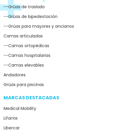
--Grúas de traslado
--Grúas de bipedestación
--Grúas para mayores y ancianos
Camas articuladas
--Camas ortopédicas
--Camas hospitalarias
--Camas elevables
Andadores
Grúas para piscinas
MARCAS DESTACADAS
arrow_drop_down
Medical Mobility
Lifante
Libercar