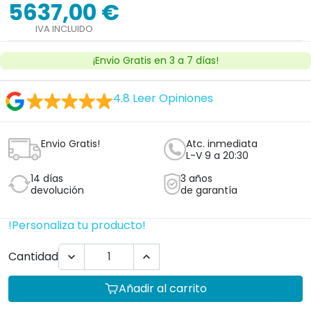
5637,00 €
IVA INCLUIDO
¡Envio Gratis en 3 a 7 días!
4.8
Leer Opiniones
Envio Gratis!
Atc. inmediata
L-V 9 a 20:30
14 días
3 años
devolución
de garantía
!Personaliza tu producto!
Cantidad


Añadir al carrito