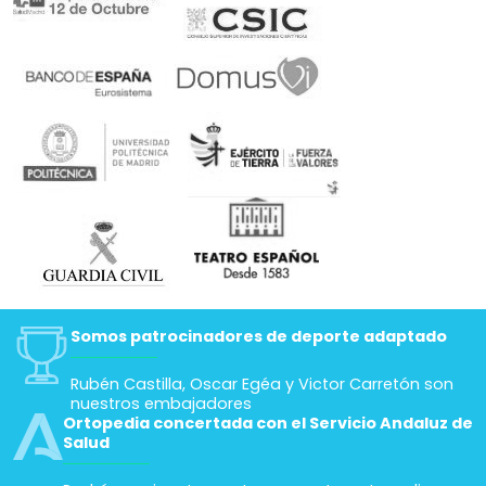
Somos patrocinadores de deporte adaptado
Rubén Castilla, Oscar Egéa y Victor Carretón son
nuestros embajadores
Ortopedia concertada con el Servicio Andaluz de
Salud