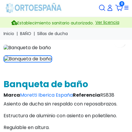
0
Ver licencia
Establecimiento sanitario autorizado.
Inicio
BAÑO
Sillas de ducha
search
Banqueta de baño
Marca
Moretti Iberica España
Referencia
RS838
Asiento de ducha sin respaldo con reposabrazos.
Estructura de aluminio con asiento en polietileno.
Regulable en altura.