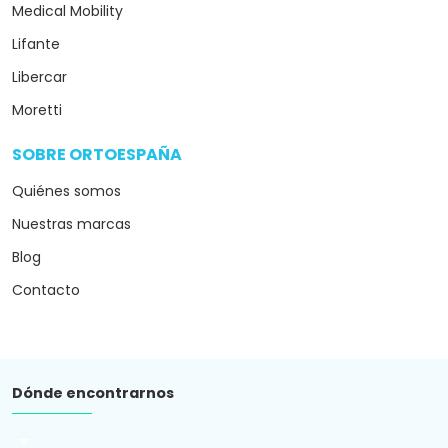
Medical Mobility
Lifante
Libercar
Moretti
SOBRE ORTOESPAÑA
arrow_drop_down
Quiénes somos
Nuestras marcas
Blog
Contacto
Dónde encontrarnos
arrow_drop_down