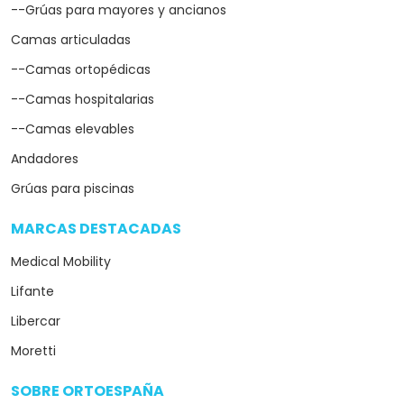
--Grúas para mayores y ancianos
Camas articuladas
--Camas ortopédicas
--Camas hospitalarias
--Camas elevables
Andadores
Grúas para piscinas
MARCAS DESTACADAS
arrow_drop_down
Medical Mobility
Lifante
Libercar
Moretti
SOBRE ORTOESPAÑA
arrow_drop_down