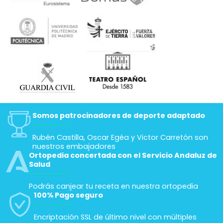
Somos patrocinadores de deporte adaptado
Rubén Castilla, Oscar Egéa y Victor Carretón son
nuestros embajadores
Ortopedia concertada con el Servicio Andaluz de
Salud
Podrás canjear tu receta en nuestra ortopedia
100% Pago seguro
Encriptación SSL de último nivel con múltiples