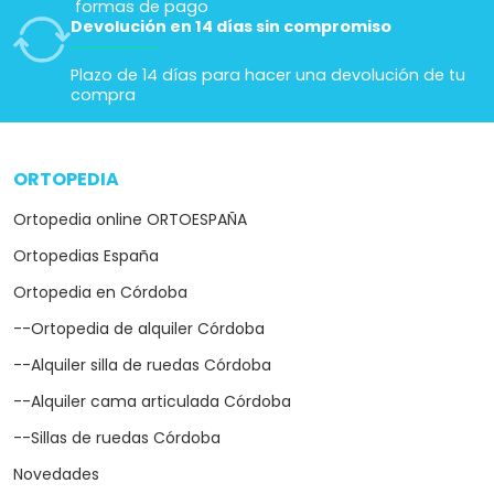
formas de pago
Devolución en 14 días sin compromiso
Plazo de 14 días para hacer una devolución de tu
compra
ORTOPEDIA
arrow_drop_down
Ortopedia online ORTOESPAÑA
Ortopedias España
Ortopedia en Córdoba
--Ortopedia de alquiler Córdoba
--Alquiler silla de ruedas Córdoba
--Alquiler cama articulada Córdoba
--Sillas de ruedas Córdoba
Novedades