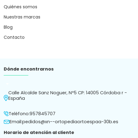
Quiénes somos
Nuestras marcas
Blog
Contacto
Dónde encontrarnos
arrow_drop_down
Calle Alcalde Sanz Noguer, Nº5 CP: 14005 Córdoba r -
España
Teléfono:
957845707
Email:
pedidos@xn--ortopediaortoespaa-30b.es
Horario de atención al cliente