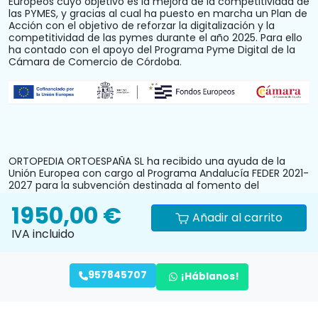
Europeos cuyo objetivo es la mejora de la competitividad de
las PYMES, y gracias al cual ha puesto en marcha un Plan de
Acción con el objetivo de reforzar la digitalización y la
competitividad de las pymes durante el año 2025. Para ello
ha contado con el apoyo del Programa Pyme Digital de la
Cámara de Comercio de Córdoba.
ORTOPEDIA ORTOESPAÑA SL ha recibido una ayuda de la
Unión Europea con cargo al Programa Andalucía FEDER 2021-
2027 para la subvención destinada al fomento del
crecimiento, la competitividad y la consolidación de las
1950,00 €
personas trabajadoras autónomas y pymes comerciales y
Añadir al carrito
artesanas, mediante la mejora del equipamiento
IVA incluido
productivo, instalaciones u otros activos fijos (reforma y
acondicionamiento del local comercial). N.º Expediente:
PYM242024CO000000028.
957845707
¡Háblanos!