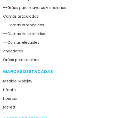
--Grúas para mayores y ancianos
Camas articuladas
--Camas ortopédicas
--Camas hospitalarias
--Camas elevables
Andadores
Grúas para piscinas
MARCAS DESTACADAS
arrow_drop_down
Medical Mobility
Lifante
Libercar
Moretti