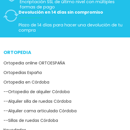
Encriptación SSL de último nivel con múltiples
formas de pago
Devolución en 14 días sin compromiso
Plazo de 14 días para hacer una devolución de tu
compra
ORTOPEDIA
arrow_drop_down
Ortopedia online ORTOESPAÑA
Ortopedias España
Ortopedia en Córdoba
--Ortopedia de alquiler Córdoba
--Alquiler silla de ruedas Córdoba
--Alquiler cama articulada Córdoba
--Sillas de ruedas Córdoba