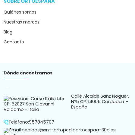
SOBRE ORTOESPAÑA
arrow_drop_down
Quiénes somos
Nuestras marcas
Blog
Contacto
Dónde encontrarnos
arrow_drop_down
Calle Alcalde Sanz Noguer,
Nº5 CP: 14005 Córdoba r -
España
Teléfono:
957845707
Email:
pedidos@xn--ortopediaortoespaa-30b.es