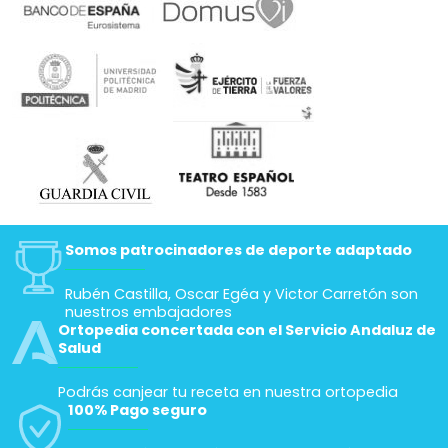
Somos patrocinadores de deporte adaptado
Rubén Castilla, Oscar Egéa y Victor Carretón son
nuestros embajadores
Ortopedia concertada con el Servicio Andaluz de
Salud
Podrás canjear tu receta en nuestra ortopedia
100% Pago seguro