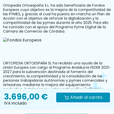
Ortopedia Ortoespaña S.L. ha sido beneficiaria de Fondos
Europeos cuyo objetivo es la mejora de la competitividad de
las PYMES, y gracias al cual ha puesto en marcha un Plan de
Acción con el objetivo de reforzar la digitalización y la
competitividad de las pymes durante el año 2025. Para ello
ha contado con el apoyo del Programa Pyme Digital de la
Cámara de Comercio de Córdoba.
ORTOPEDIA ORTOESPAÑA SL ha recibido una ayuda de la
Unión Europea con cargo al Programa Andalucía FEDER 2021-
2027 para la subvención destinada al fomento del
crecimiento, la competitividad y la consolidación de las
personas trabajadoras autónomas y pymes comerciales y
artesanas, mediante la mejora del equipamiento
productivo, instalaciones u otros activos fijos (reforma y
3.696,00 €
acondicionamiento del local comercial). N.º Expediente:
Añadir al carrito
PYM242024CO000000028.
IVA incluido