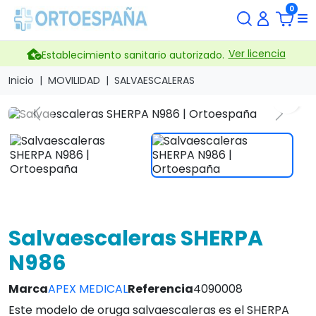
0
Ver licencia
Establecimiento sanitario autorizado.
Inicio
MOVILIDAD
SALVAESCALERAS
search
Previous
Next
Salvaescaleras SHERPA
N986
Marca
APEX MEDICAL
Referencia
4090008
Este modelo de oruga salvaescaleras es el SHERPA