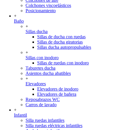
Colchones de aire
Colchones viscoelásticos
Posicionamiento
+
Baño
+
Sillas ducha
Sillas de ducha con ruedas
Sillas de ducha giratorias
Sillas ducha autopropulsables
+
Sillas con inodoro
Sillas de ruedas con inodoro
Taburetes ducha
Asientos ducha abatibles
+
Elevadores
Elevadores de inodoro
Elevadores de bañera
Reposabrazos WC
Carros de lavado
+
Infantil
Silla ruedas infantiles
Silla ruedas eléctricas infantiles