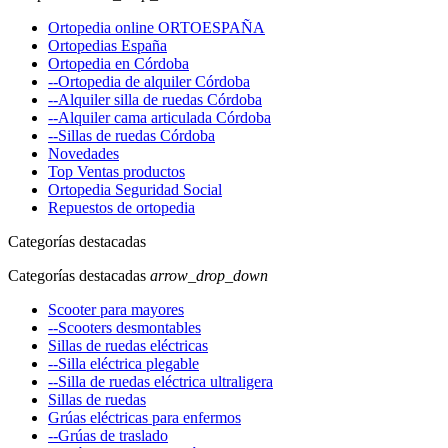
Ortopedia online ORTOESPAÑA
Ortopedias España
Ortopedia en Córdoba
--Ortopedia de alquiler Córdoba
--Alquiler silla de ruedas Córdoba
--Alquiler cama articulada Córdoba
--Sillas de ruedas Córdoba
Novedades
Top Ventas productos
Ortopedia Seguridad Social
Repuestos de ortopedia
Categorías destacadas
Categorías destacadas
arrow_drop_down
Scooter para mayores
--Scooters desmontables
Sillas de ruedas eléctricas
--Silla eléctrica plegable
--Silla de ruedas eléctrica ultraligera
Sillas de ruedas
Grúas eléctricas para enfermos
--Grúas de traslado