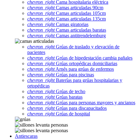
chevron_right
Cama hospitalaria eléctrica
chevron_right
Camas articuladas 90cm
chevron_right
Camas articuladas 105cm
chevron_right
Camas articuladas 135cm
chevron_right
Camas giratorias
chevron_right
Camas articuladas baratas
chevron_right
Camas antitrendelemburg
chevron_right
Grúas de traslado y elevación de
pacientes
chevron_right
Grúas de bipedestación cambia pañales
chevron_right
Grúas ortopédicas domiciliarias
chevron_right
Arnés para grúas de enfermos
chevron_right
Grúas para piscinas
chevron_right
Baterías para grúas hospitalarias y
ortopédicas
chevron_right
Grúas de techo
chevron_right
Grúas baratas
chevron_right
Grúas para personas mayores y ancianos
chevron_right
Grúas para discapacitados
chevron_right
Grúas de hospital
Antiescaras