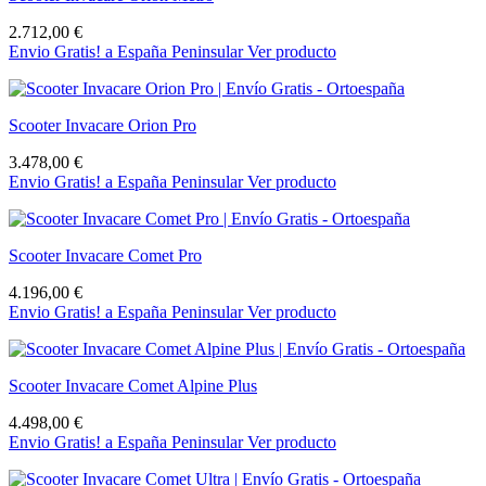
carrito el modelo deseado. Después solo tienes que seguir las
instrucciones hasta consignar la dirección de entrega y seleccionar el
2.712,00 €
método de pago. T
ienes hasta 14 días para devolverlo sin
Envio Gratis! a España Peninsular
Ver producto
compromiso si algo no va como esperabas.
No dudes en preguntarnos cualquier cuestión que te surja sobre los
scooters eléctricos Invacare que ponemos a tu disposición.
Scooter Invacare Orion Pro
Estaremos encantados de atenderte.
3.478,00 €
Envio Gratis! a España Peninsular
Ver producto
♿ OrtoEspaña ¡Tu ortopedia online de confianza! ✅
Scooter Invacare Comet Pro
4.196,00 €
Envio Gratis! a España Peninsular
Ver producto
Scooter Invacare Comet Alpine Plus
4.498,00 €
Envio Gratis! a España Peninsular
Ver producto