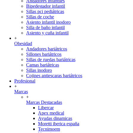
Andadores infantiles
Bipedestador infantil
Sillas pci pediátricas
Sillas de coche
Asiento infantil inodoro
Silla de baño infantil
Asiento y cuña infantil
+
Obesidad
Andadores bariátricos
Sillones bariátricos
Sillas de ruedas bariátricas
Camas bariátricas
Sillas inodoro
Cojines antiescaras bariátricos
Profesional
+
Marcas
+
Marcas Destacadas
Libercar
Apex medical
Ayudas dinamicas
Moretti iberica españa
Tecnimoem