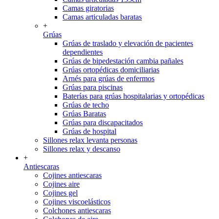
Camas giratorias
Camas articuladas baratas
+
Grúas
Grúas de traslado y elevación de pacientes
dependientes
Grúas de bipedestación cambia pañales
Grúas ortopédicas domiciliarias
Arnés para grúas de enfermos
Grúas para piscinas
Baterías para grúas hospitalarias y ortopédicas
Grúas de techo
Grúas Baratas
Grúas para discapacitados
Grúas de hospital
Sillones relax levanta personas
Sillones relax y descanso
+
Antiescaras
Cojines antiescaras
Cojines aire
Cojines gel
Cojines viscoelásticos
Colchones antiescaras