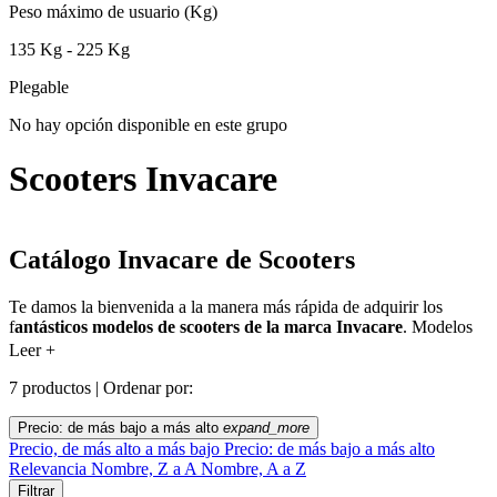
Peso máximo de usuario (Kg)
135 Kg - 225 Kg
Plegable
No hay opción disponible en este grupo
Scooters Invacare
Catálogo Invacare de Scooters
Te damos la bienvenida a la manera más rápida de adquirir los
f
antásticos modelos de scooters de la marca Invacare
. Modelos
como el
Invacare Orion Metro
, el
Invacare Leo
o el conocido
Leer +
Invacare Colibrí
son algunos de los modelos que tenemos a tu
disposición en nuestro catálogo web.
7 productos |
Ordenar por:
Los scooters Invacare destacan sobre todo por la
robustez de su
Precio: de más bajo a más alto
expand_more
construcción, la calidad de los materiales empleados y lo
Precio, de más alto a más bajo
Precio: de más bajo a más alto
asequible que resultan algunos de sus modelos
. Están pensados
Relevancia
Nombre, Z a A
Nombre, A a Z
para personas mayores u otras personas que, por distintas
Filtrar